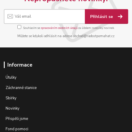
Přihlásit se
Souhlasím se
zpracováním osobních údajů
za účelem rozesílky novinek.
Můžete se kdykoli odhlásit na adrese obchod@radostpomahat.cz
Informace
Útulky
Záchranné stanice
Sbírky
Novinky
Přispěli jsme
Fond pomoci