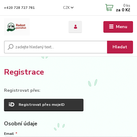
0
ks
CZK
+420 728 727 761
za
0 Kč
Menu
Hledat
Registrace
Registrovat přes:
Registrovat přes mojeID
Osobní údaje
Email
*