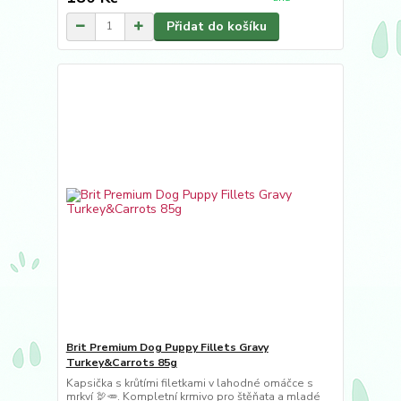
Přidat do košíku
Brit Premium Dog Puppy Fillets Gravy
Turkey&Carrots 85g
Kapsička s krůtími filetkami v lahodné omáčce s
mrkví 🦃🥕. Kompletní krmivo pro štěňata a mladé