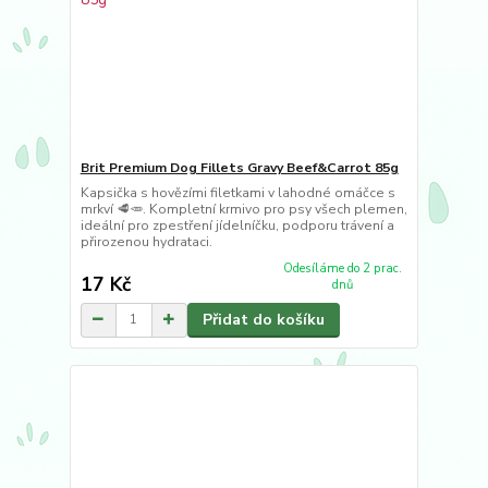
Brit Premium Dog Fillets Gravy Beef&Carrot 85g
Kapsička s hovězími filetkami v lahodné omáčce s
mrkví 🥩🥕. Kompletní krmivo pro psy všech plemen,
ideální pro zpestření jídelníčku, podporu trávení a
přirozenou hydrataci.
Odesíláme do 2 prac.
17 Kč
dnů
Přidat do košíku