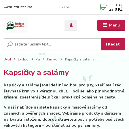
0
ks
CZK
+420 728 727 761
za
0 Kč
Menu
Hledat
Úvod
E-shop
Psi
Krmivo
Kapsičky a salámy
Kapsičky a salámy
Kapsičky a salámy jsou ideální volbou pro psy, kteří mají rádi
šťavnaté krmivo a výraznou chuť. Hodí se jako plnohodnotné
krmení, zpestření jídelníčku i praktická odměna na cesty.
V naší nabídce najdete kapsičky a masové salámy od
známých a ověřených značek. Vybíráme produkty s důrazem
na kvalitní složení, dobrou stravitelnost a potřeby psů všech
věkových kategorií – od štěňat až po psí seniory.