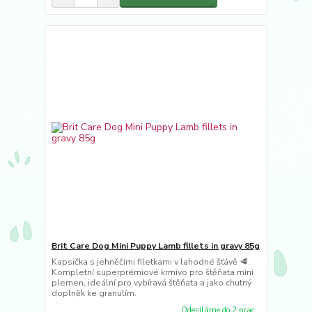
Brit Care Dog Mini Puppy Lamb fillets in gravy 85g
Kapsička s jehněčími filetkami v lahodné šťávě 🥩.
Kompletní superprémiové krmivo pro štěňata mini
plemen, ideální pro vybíravá štěňata a jako chutný
doplněk ke granulím.
Odesíláme do 2 prac.