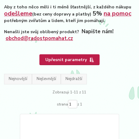
Aby z toho něco měli i ti méně šťastnější, z každého nákupu
odešleme
5%
na pomoc
(bez ceny dopravy a platby)
potřebným zvířatům a lidem, kteří jim pomáhají.
Napište nám!
Nenašli jste svůj oblíbený produkt?
obchod@radostpomahat.cz
Upřesnit parametry
Nejnovější
Nejlevnější
Nejdražší
Zobrazuji 1-11 z 11
strana
z 1