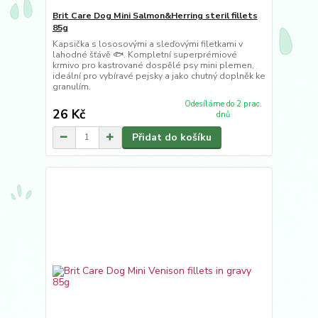
Brit Care Dog Mini Salmon&Herring steril fillets
85g
Kapsička s lososovými a sleďovými filetkami v
lahodné šťávě 🐟. Kompletní superprémiové
krmivo pro kastrované dospělé psy mini plemen,
ideální pro vybíravé pejsky a jako chutný doplněk ke
granulím.
Odesíláme do 2 prac.
26 Kč
dnů
Přidat do košíku