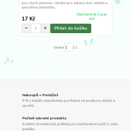
psy všech plemen, ideální pro zdravý růst, vitalitu a
zpestření jídelníčku.
Odesíláme do 2 prac.
17 Kč
dnů
Přidat do košíku
strana
z 1
Nakoupíš = Pomůžeš
5 % z každé objednávky posíláme na podporu útulků a
spolků.
Pečlivě vybrané produkty
Kvalitní chovatelské potřeby pro každodenní péči o vaše
parťáky.