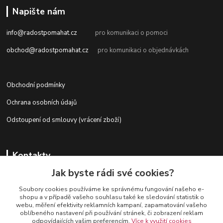
Napište nám
info@radostpomahat.cz
pro komunikaci o pomoci
obchod@radostpomahat.cz
pro komunikaci o objednávkách
Obchodní podmínky
Ochrana osobních údajů
Odstoupení od smlouvy (vrácení zboží)
Kontakty
Jak byste rádi své cookies?
Soubory cookies používáme ke správnému fungování našeho e-
+420 728 727 761
shopu a v případě vašeho souhlasu také ke sledování statistik o
webu, měření efektivity reklamních kampaní, zapamatování vašeho
oblíbeného nastavení při používání stránek, či zobrazení reklam
odpovídajících vašim preferencím.
Více k využití cookies