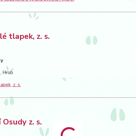
é tlapek, z. s.
ky
, Hrob
apek, z. s.
í Osudy z. s.