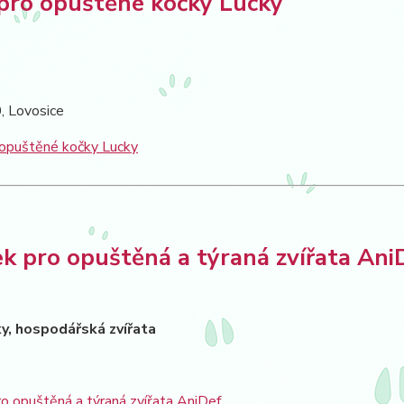
pro opuštěné kočky Lucky
, Lovosice
 opuštěné kočky Lucky
k pro opuštěná a týraná zvířata Ani
ky, hospodářská zvířata
o opuštěná a týraná zvířata AniDef