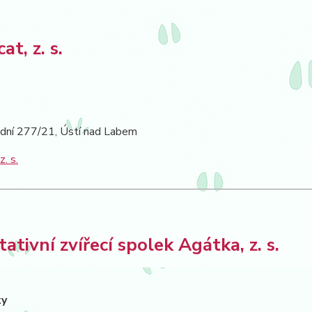
cat, z. s.
ádní 277/21, Ústí nad Labem
z. s.
tativní zvířecí spolek Agátka, z. s.
ky