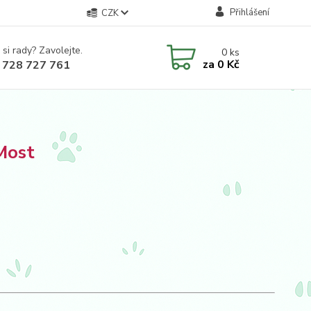
Přihlášení
CZK
 si rady? Zavolejte.
0
ks
za
0 Kč
 728 727 761
Most