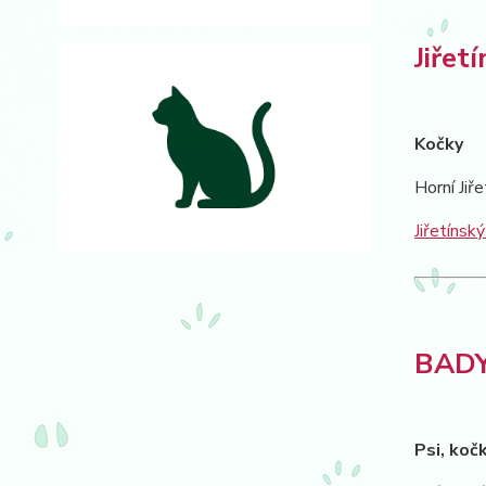
Jiřet
Kočky
Horní Jiře
Jiřetínský
BADY 
Psi, kočk