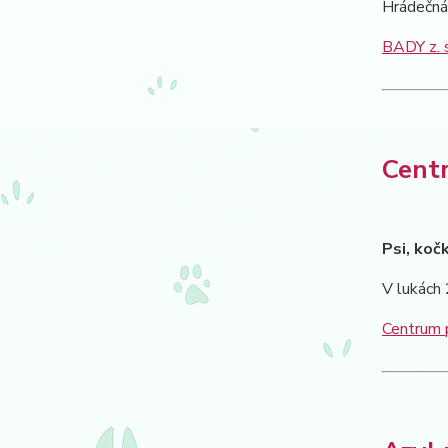
Hrádečná
BADY z. s
Centr
Psi, koč
V lukách
Centrum p