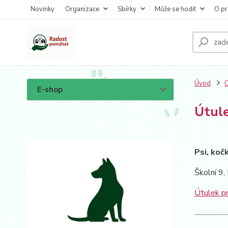
Novinky
Organizace
Sbírky
Může se hodit
O pr
Úvod
O
E-shop
Útule
Psi, koč
Školní 9,
Útulek p