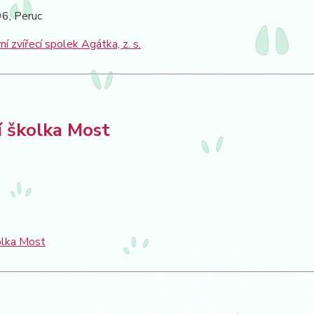
96, Peruc
ní zvířecí spolek Agátka, z. s.
í školka Most
olka Most