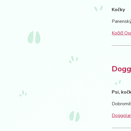
Kočky
Panenský
Kočičí Osu
Doggo
Psi, koč
Dobromě
Doggoland