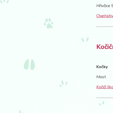
Hřivčice 
Charitativ
Kočič
Kočky
Most
Kočičí šk