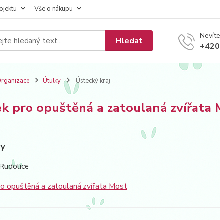
ojektu
Vše o nákupu
Nevíte
Hledat
+420
rganizace
Útulky
Ústecký kraj
k pro opuštěná a zatoulaná zvířata 
ky
 Rudolice
ro opuštěná a zatoulaná zvířata Most