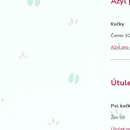
Azyl 
Kočky
Černiv 30
Azyl pro
Útule
Psi, koč
Žim 59
Útulek pr