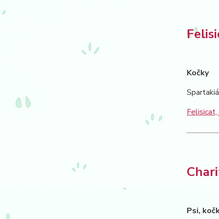
Felisi
Kočky
Spartaki
Felisicat, 
Chari
Psi, koč