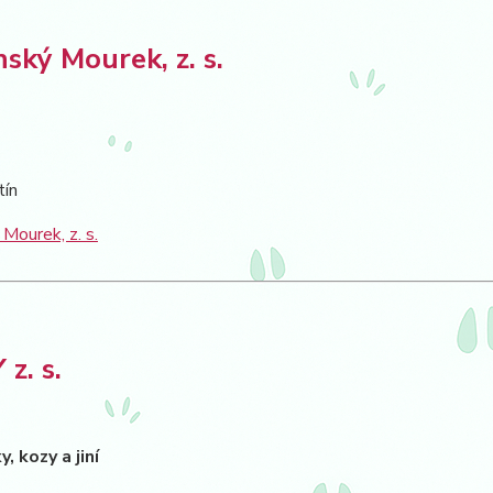
ínský Mourek, z. s.
tín
 Mourek, z. s.
z. s.
y, kozy a jiní