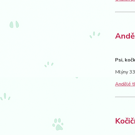
Anděl
Psi, koč
Mlýny 33
Andělé tl
Kočič