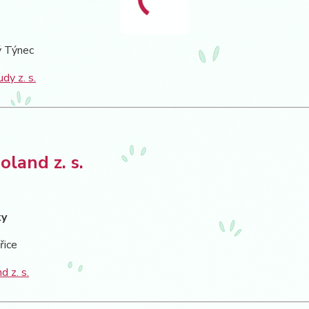
 Týnec
dy z. s.
land z. s.
ky
řice
 z. s.