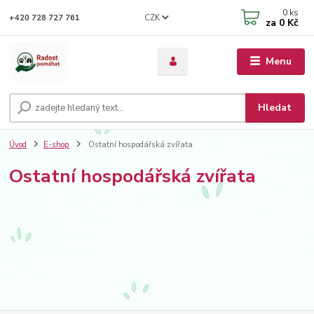
0
ks
CZK
+420 728 727 761
za
0 Kč
Menu
Hledat
Úvod
E-shop
Ostatní hospodářská zvířata
Ostatní hospodářská zvířata