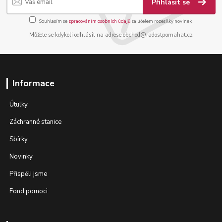
Přihlásit se
Souhlasím se
zpracováním osobních údajů
za účelem rozesílky novinek.
Můžete se kdykoli odhlásit na adrese obchod@radostpomahat.cz
Informace
Útulky
Záchranné stanice
Sbírky
Novinky
Přispěli jsme
Fond pomoci