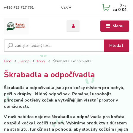
0
ks
CZK
+420 728 727 761
za
0 Kč
Menu
Hledat
Úvod
E-shop
Kočky
Škrabadla a odpočívadla
Škrabadla a odpočívadla
Škrabadla a odpočívadla jsou pro kočky místem pro pohyb,
péči o drápky i klidný odpočinek. Pomáhají uspokojit
přirozené potřeby koček a vytvářejí jim vlastní prostor v
domácnosti.
V naší nabídce najdete škrabadla a odpočívadla pro koťata,
dospělé kočky i kočičí seniory. Vybíráme produkty s důrazem
na stabilitu, funkčnost a pohodlí, aby sloužily kočkám i jejich