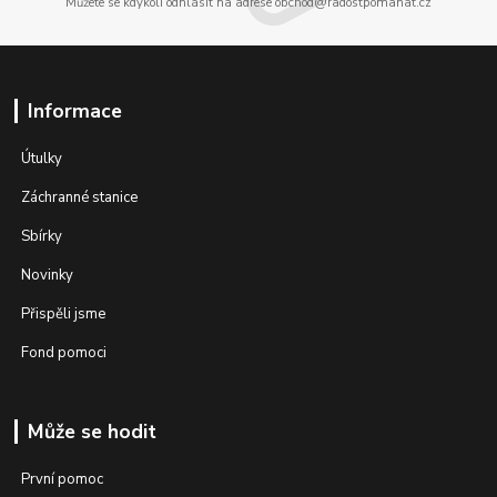
Můžete se kdykoli odhlásit na adrese obchod@radostpomahat.cz
Informace
Útulky
Záchranné stanice
Sbírky
Novinky
Přispěli jsme
Fond pomoci
Může se hodit
První pomoc