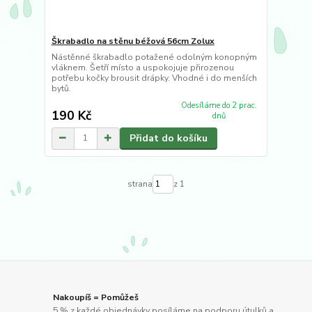
Škrabadlo na stěnu béžová 56cm Zolux
Nástěnné škrabadlo potažené odolným konopným
vláknem. Šetří místo a uspokojuje přirozenou
potřebu kočky brousit drápky. Vhodné i do menších
bytů.
Odesíláme do 2 prac.
190 Kč
dnů
Přidat do košíku
strana
z 1
Nakoupíš = Pomůžeš
5 % z každé objednávky posíláme na podporu útulků a