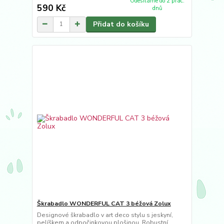
Odesíláme do 2 prac.
590 Kč
dnů
Přidat do košíku
Škrabadlo WONDERFUL CAT 3 béžová Zolux
Designové škrabadlo v art deco stylu s jeskyní,
pelíškem a odpočinkovou plošinou. Robustní