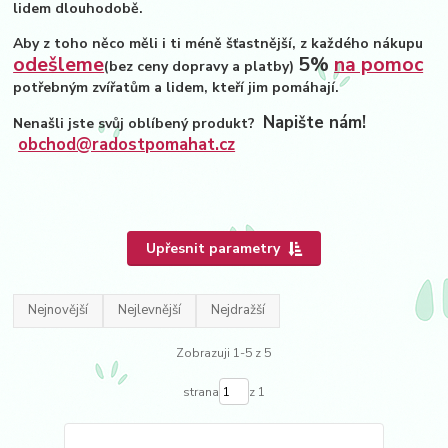
lidem dlouhodobě.
Aby z toho něco měli i ti méně šťastnější, z každého nákupu
odešleme
5%
na pomoc
(bez ceny dopravy a platby)
potřebným zvířatům a lidem, kteří jim pomáhají.
Napište nám!
Nenašli jste svůj oblíbený produkt?
obchod@radostpomahat.cz
Upřesnit parametry
Nejnovější
Nejlevnější
Nejdražší
Zobrazuji 1-5 z 5
strana
z 1