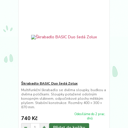
Škrabadlo BASIC Duo šedá Zolux
Multifunkční škrabadlo se dvěma sloupky, budkou a
dvěma poličkami. Sloupky potažené odolným
konopným vláknem, odpočinkové plochy měkkým
plyšem. Stabilní konstrukce. Rozměry 400 × 300 ×
870 mm.
Odesíláme do 2 prac.
740 Kč
dnů
Přidat do košíku