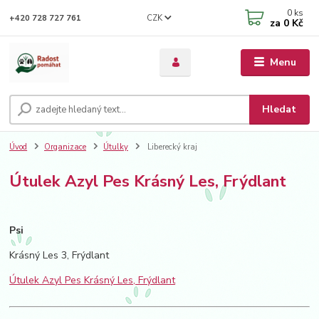
0
ks
CZK
+420 728 727 761
za
0 Kč
Menu
Hledat
Úvod
Organizace
Útulky
Liberecký kraj
Útulek Azyl Pes Krásný Les, Frýdlant
Psi
Krásný Les 3, Frýdlant
Útulek Azyl Pes Krásný Les, Frýdlant