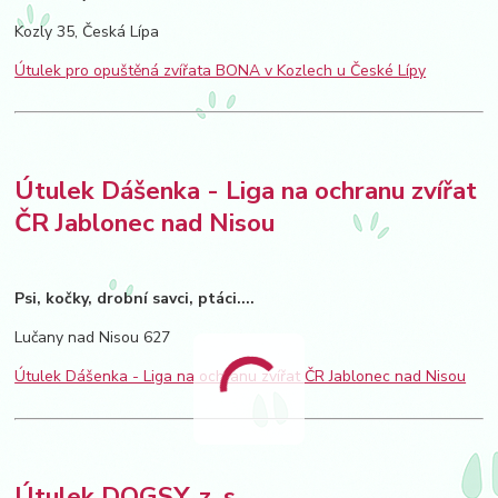
Kozly 35, Česká Lípa
Útulek pro opuštěná zvířata BONA v Kozlech u České Lípy
Útulek Dášenka - Liga na ochranu zvířat
ČR Jablonec nad Nisou
Psi, kočky, drobní savci, ptáci....
Lučany nad Nisou 627
Útulek Dášenka - Liga na ochranu zvířat ČR Jablonec nad Nisou
Útulek DOGSY, z. s.