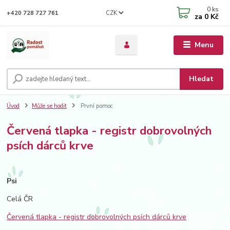
0
ks
CZK
+420 728 727 761
za
0 Kč
Menu
Hledat
Úvod
Může se hodit
První pomoc
Červená tlapka - registr dobrovolných
psích dárců krve
Psi
Celá ČR
Červená tlapka - registr dobrovolných psích dárců krve