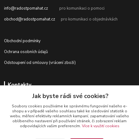
info@radostpomahat.cz
pro komunikaci o pomoci
obchod@radostpomahat.cz
pro komunikaci o objednávkách
Obchodní podmínky
Ochrana osobních údajů
Odstoupení od smlouvy (vrácení zboží)
Kontakty
Jak byste rádi své cookies?
Soubory cookies používáme ke správnému fungování našeho e-
+420 728 727 761
shopu a v případě vašeho souhlasu také ke sledování statistik o
webu, měření efektivity reklamních kampaní, zapamatování vašeho
oblíbeného nastavení při používání stránek, či zobrazení reklam
odpovídajících vašim preferencím.
Více k využití cookies