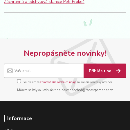
Záchranná a odchytová stanice Petr Prokeš
Nepropásněte novinky!
Přihlásit se
Souhlasím se
zpracováním osobních údajů
za účelem rozesílky novinek.
Můžete se kdykoli odhlásit na adrese obchod@radostpomahat.cz
Informace