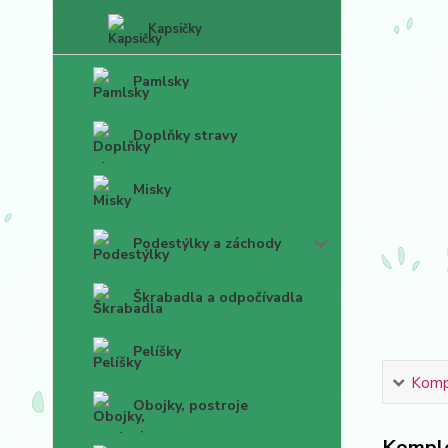
Kapsičky
Pamlsky
Doplňky stravy
Misky
Podestýlky a záchody
Škrabadla a odpočívadla
Pelíšky
Kompl
Obojky, postroje
Komple