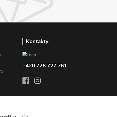
Kontakty
o
+420 728 727 761
o
 souhlasu také ke