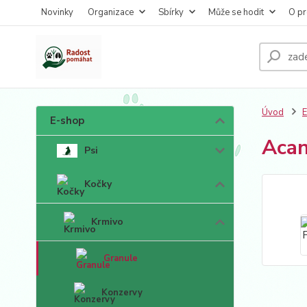
Novinky
Organizace
Sbírky
Může se hodit
O pr
Úvod
E-shop
Acan
Psi
Kočky
Krmivo
Granule
Konzervy