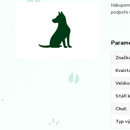
Nákupem t
podpoře m
Param
Značk
Kvalit
Veliko
Stáří 
Chuť
Typ vý