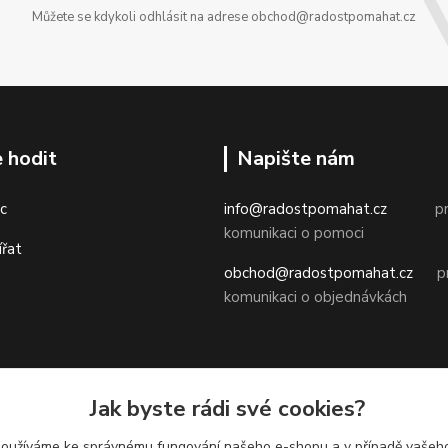
Můžete se kdykoli odhlásit na adrese obchod@radostpomahat.cz
 hodit
Napište nám
c
info@radostpomahat.cz
pr
komunikaci o pomoci
ířat
obchod@radostpomahat.cz
pr
komunikaci o objednávkách
Obchodní podmínky
Jak byste rádi své cookies?
Ochrana osobních údajů
používáme ke správnému fungování našeho e-shopu a v případě vašeho