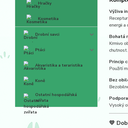
Hračky
Výživa i
Receptura
Kosmetika
energii a
Drobní savci
Bohatá r
Krmivo ob
Ptáci
chutnost
Princip c
Akvaristika a teraristika
Použití m
Bez obil
Koně
Bezobilné
Ostatní hospodářská
Podpora 
zvířata
Vysoký ob
💛
Dob