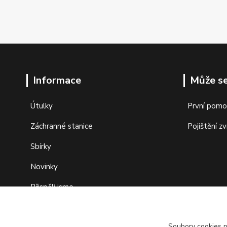
Informace
Může se
Útulky
První pomo
Záchranné stanice
Pojištění zv
Sbírky
Novinky
Přispěli jsme
Fond pomoci
Soubory cookies 