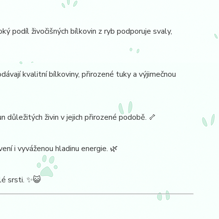
 podíl živočišných bílkovin z ryb podporuje svaly,
ávají kvalitní bílkoviny, přirozené tuky a výjimečnou
n důležitých živin v jejich přirozené podobě. 🦴
ení i vyváženou hladinu energie. 🌿
é srsti. ✨😺