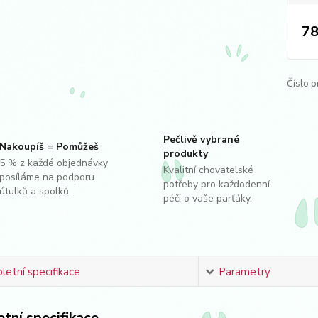
78
Číslo p
Pečlivě vybrané
Nakoupíš = Pomůžeš
produkty
5 % z každé objednávky
Kvalitní chovatelské
posíláme na podporu
potřeby pro každodenní
útulků a spolků.
péči o vaše parťáky.
etní specifikace
Parametry
tní specifikace