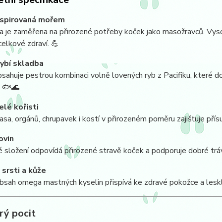
nspirovaná mořem
 je zaměřena na přirozené potřeby koček jako masožravců. Vysoký
 celkové zdraví. 💪
ybí skladba
sahuje pestrou kombinaci volně lovených ryb z Pacifiku, které dod
. 🐟🌊
elé kořisti
asa, orgánů, chrupavek i kostí v přirozeném poměru zajišťuje přísu
ovin
 složení odpovídá přirozené stravě koček a podporuje dobré tráv
srsti a kůže
sah omega mastných kyselin přispívá ke zdravé pokožce a leskl
rý pocit