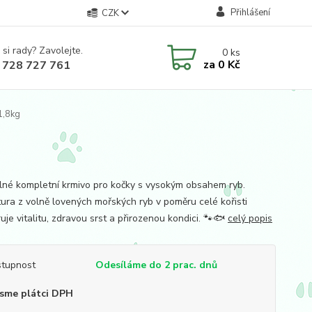
Přihlášení
CZK
 si rady? Zavolejte.
0
ks
za
0 Kč
 728 727 761
1,8kg
lné kompletní krmivo pro kočky s vysokým obsahem ryb.
ura z volně lovených mořských ryb v poměru celé kořisti
je vitalitu, zdravou srst a přirozenou kondici. 🐾🐟
celý popis
tupnost
Odesíláme do 2 prac. dnů
sme plátci DPH