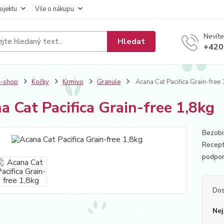
ojektu
Vše o nákupu
Nevíte
Hledat
+420
E-shop
Kočky
Krmivo
Granule
Acana Cat Pacifica Grain-free 
a Cat Pacifica Grain-free 1,8kg
Bezobi
Recept
podporu
Dos
Nej