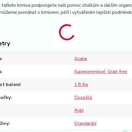
ohoto krmiva podporujete naši pomoc útulkům a dalším organizac
ůžeme pomáhat s krmivem, péčí i vytvářením lepších podmínek pr
etry
a
Acana
a
Superpremiové, Grain free
st balení
1,8 Kg
kočky
Dospělá
Rybí
živy
Standardní