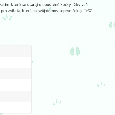
ím, které se starají o opuštěné kočky. Díky vaší
o zvířata, která na svůj domov teprve čekají. 🐾💛