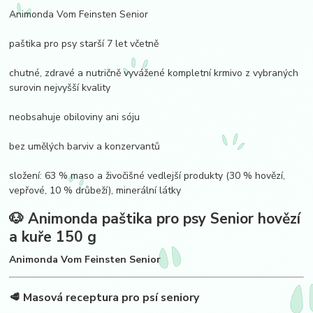
Animonda Vom Feinsten Senior
paštika pro psy starší 7 let včetně
chutné, zdravé a nutričně vyvážené kompletní krmivo z vybraných
surovin nejvyšší kvality
neobsahuje obiloviny ani sóju
bez umělých barviv a konzervantů
složení: 63 % maso a živočišné vedlejší produkty (30 % hovězí,
vepřové, 10 % drůbeží), minerální látky
🐶 Animonda paštika pro psy Senior hovězí
a kuře 150 g
Animonda
Vom Feinsten Senior
🥩 Masová receptura pro psí seniory