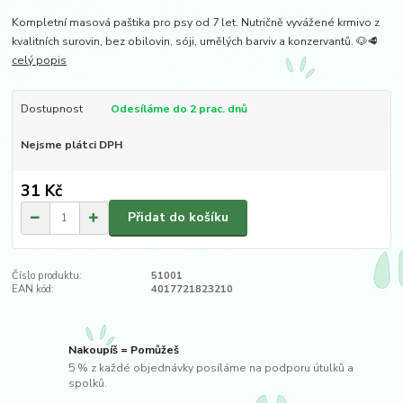
Kompletní masová paštika pro psy od 7 let. Nutričně vyvážené krmivo z
kvalitních surovin, bez obilovin, sóji, umělých barviv a konzervantů. 🐶🥩
celý popis
Dostupnost
Odesíláme do 2 prac. dnů
Nejsme plátci DPH
31 Kč
Přidat do košíku
Číslo produktu:
51001
EAN kód:
4017721823210
Nakoupíš = Pomůžeš
5 % z každé objednávky posíláme na podporu útulků a
spolků.