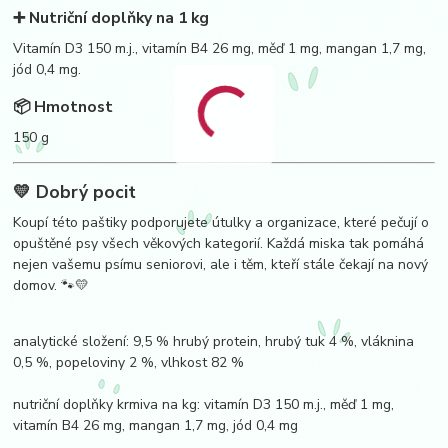
➕ Nutriční doplňky na 1 kg
Vitamín D3 150 m.j., vitamín B4 26 mg, měď 1 mg, mangan 1,7 mg,
jód 0,4 mg.
📦 Hmotnost
150 g
💛 Dobrý pocit
Koupí této paštiky podporujete útulky a organizace, které pečují o
opuštěné psy všech věkových kategorií. Každá miska tak pomáhá
nejen vašemu psímu seniorovi, ale i těm, kteří stále čekají na nový
domov. 🐾💛
analytické složení: 9,5 % hrubý protein, hrubý tuk 4 %, vláknina
0,5 %, popeloviny 2 %, vlhkost 82 %
nutriční doplňky krmiva na kg: vitamín D3 150 m.j., měď 1 mg,
vitamín B4 26 mg, mangan 1,7 mg, jód 0,4 mg