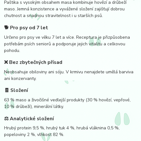
Paštika s vysokým obsahem masa kombinuje hovězí a drůbeží
maso. Jemná konzistence a vyvážené složení zajišťují dobrou
chutnost a snadnou stravitelnost i u starších psů.
🐕 Pro psy od 7 let
Určeno pro psy ve věku 7 let a více. Receptura je přizpůsobena
potřebám psích seniorů a podporuje jejich vitalitu a celkovou
pohodu.
❌ Bez zbytečných přísad
Neobsahuje obiloviny ani sóju. V krmivu nenajdete umělá barviva
ani konzervanty.
🧾 Složení
63 % maso a živočišné vedlejší produkty (30 % hovězí, vepřové,
10 % drůbeží), minerální látky.
⚖️ Analytické složení
Hrubý protein 9,5 %, hrubý tuk 4 %, hrubá vláknina 0,5 %,
popeloviny 2 %, vlhkost 82 %.