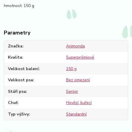
hmotnost: 150 g
Parametry
Značka
Animonda
Kvalita
Superprémiové
Velikost balení
150 g
Velikost psa
Bez omezení
Stáří psa
Senior
Chuť
Hovězí, kuřecí
Typ výživy
Standardní