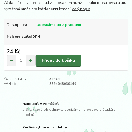
Základní krmivo pro andulky s obsahem různých druhů prosa, ovsa a lnu.
Vyvážená směs pro každodenní krmení.
celý popis
Dostupnost
Odesíláme do 2 prac. dnů
Nejsme plátci DPH
34 Kč
Přidat do košíku
Číslo produktu:
48294
EAN kód:
8594048030140
Nakoupíš = Pomůžeš
5 % z každé objednávky posíláme na podporu útulků a
spolků.
Pečlivě vybrané produkty