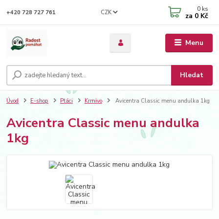
0
ks
CZK
+420 728 727 761
za
0 Kč
Menu
Hledat
Úvod
E-shop
Ptáci
Krmivo
Avicentra Classic menu andulka 1kg
Avicentra Classic menu andulka
1kg