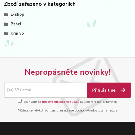
Zboží zařazeno v kategoriích
E-shop
Ptáci
Krmivo
Nepropásněte novinky!
Přihlásit se
Souhlasím se
zpracováním osobních údajů
za účelem rozesílky novinek.
Můžete se kdykoli odhlásit na adrese obchod@radostpomahat.cz