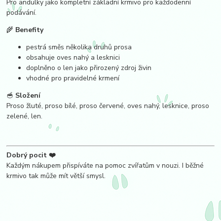
Pro andulky jako kompletní základní krmivo pro každodenní
podávání.
🌾
Benefity
pestrá směs několika druhů prosa
obsahuje oves nahý a lesknici
doplněno o len jako přirozený zdroj živin
vhodné pro pravidelné krmení
🥣
Složení
Proso žluté, proso bílé, proso červené, oves nahý, lesknice, proso
zelené, len.
Dobrý pocit ❤️
Každým nákupem přispíváte na pomoc zvířatům v nouzi. I běžné
krmivo tak může mít větší smysl.