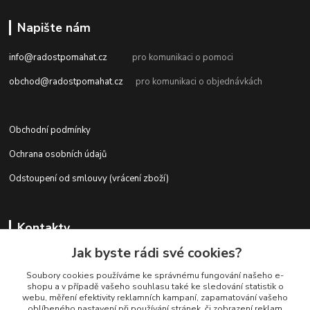
Napište nám
info@radostpomahat.cz
pro komunikaci o pomoci
obchod@radostpomahat.cz
pro komunikaci o objednávkách
Obchodní podmínky
Ochrana osobních údajů
Odstoupení od smlouvy (vrácení zboží)
Kontakty
Jak byste rádi své cookies?
Soubory cookies používáme ke správnému fungování našeho e-
+420 728 727 761
shopu a v případě vašeho souhlasu také ke sledování statistik o
webu, měření efektivity reklamních kampaní, zapamatování vašeho
oblíbeného nastavení při používání stránek, či zobrazení reklam