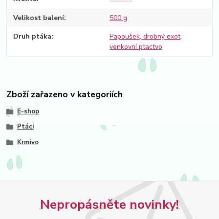
Velikost balení
500 g
Druh ptáka
Papoušek, drobný exot,
venkovní ptactvo
Zboží zařazeno v kategoriích
E-shop
Ptáci
Krmivo
Nepropásněte novinky!