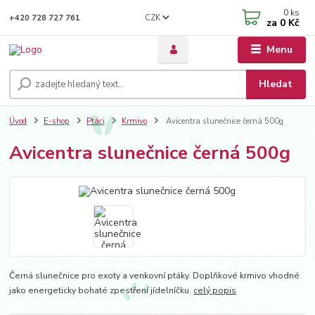
0
ks
CZK
+420 728 727 761
za
0 Kč
Menu
Hledat
Úvod
E-shop
Ptáci
Krmivo
Avicentra slunečnice černá 500g
Avicentra slunečnice černá 500g
Černá slunečnice pro exoty a venkovní ptáky. Doplňkové krmivo vhodné
jako energeticky bohaté zpestření jídelníčku.
celý popis