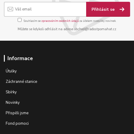
Přihlásit se
Souhlasím se
zpracováním osobních údajů
za účelem rozesílky novinek.
Můžete se kdykoli odhlásit na adrese obchod@radostpomahat.cz
Informace
Útulky
Záchranné stanice
Sbírky
Novinky
Přispěli jsme
Fond pomoci