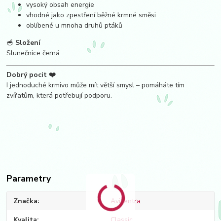
vysoký obsah energie
vhodné jako zpestření běžné krmné směsi
oblíbené u mnoha druhů ptáků
🥣
Složení
Slunečnice černá.
Dobrý pocit ❤️
I jednoduché krmivo může mít větší smysl – pomáháte tím
zvířatům, která potřebují podporu.
Parametry
Značka
Avicentra
Kvalita
Classic