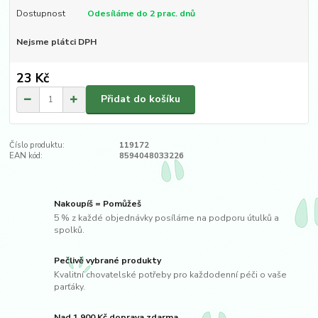
Dostupnost
Odesíláme do 2 prac. dnů
Nejsme plátci DPH
23 Kč
Přidat do košíku
Číslo produktu:
119172
EAN kód:
8594048033226
Nakoupíš = Pomůžeš
5 % z každé objednávky posíláme na podporu útulků a
spolků.
Pečlivě vybrané produkty
Kvalitní chovatelské potřeby pro každodenní péči o vaše
parťáky.
Nad 1 900 Kč doprava zdarma