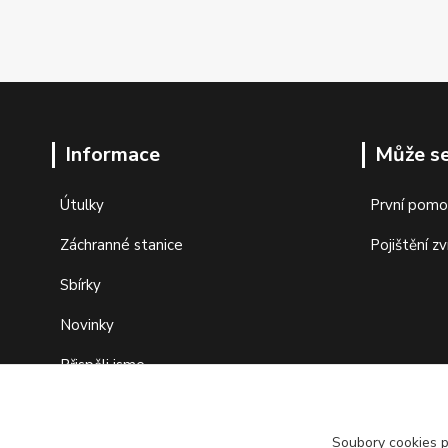
Informace
Může se
Útulky
První pomo
Záchranné stanice
Pojištění zv
Sbírky
Novinky
Přispěli jsme
Fond pomoci
Soubory cookies 