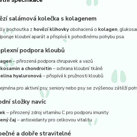
ězí salámová kolečka s kolagenem
lly pochoutka z
hovězí klihovky
obohacená o
kolagen
, glukosa
poruje kloubní aparát a přispívá k pohodlnému pohybu psa.
plexní podpora kloubů
lagen
– přirozená podpora chrupavek a vazů
kosamin a chondroitin
– ochrana kloubní tkáně
elina hyaluronová
– přispívá k pružnosti kloubů
jména pro aktivní psy, seniory nebo psy se zvýšenou zátěží po
odní složky navíc
ek
– přirozený zdroj vitamínu C pro podporu imunity
ený čaj
– antioxidanty pro celkovou vitalitu
pečné a dobře stravitelné