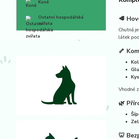
Koně
Ostatní hospodářská
🥩 Hov
zvířata
Chutná je
látek pod
🦴 Kom
Ko
Glu
Kys
Vhodné ze
🌿 Přír
Šíp
Zel
🦷 Bez