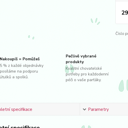
29
Číslo p
Pečlivě vybrané
Nakoupíš = Pomůžeš
produkty
5 % z každé objednávky
Kvalitní chovatelské
posíláme na podporu
potřeby pro každodenní
útulků a spolků.
péči o vaše parťáky.
etní specifikace
Parametry
tní specifikace