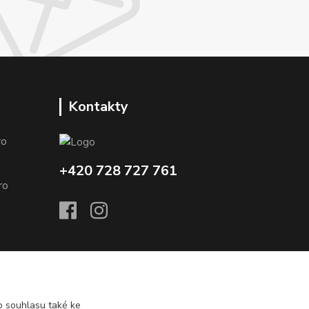
Kontakty
o
+420 728 727 761
o
 souhlasu také ke