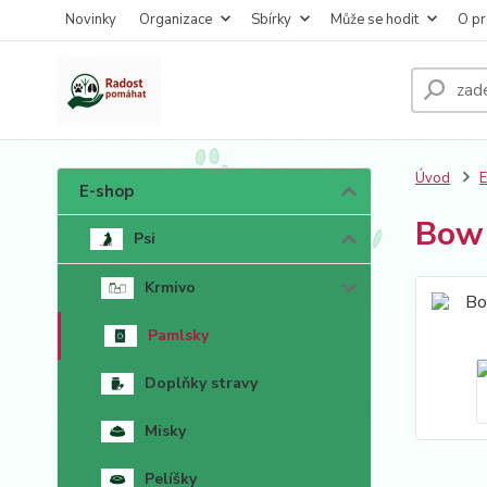
Novinky
Organizace
Sbírky
Může se hodit
O pr
Úvod
E-shop
Bow 
Psi
Krmivo
Pamlsky
Doplňky stravy
Misky
Pelíšky