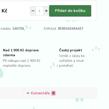
 Kč
Přidat do košíku
roduktu:
160705
EAN kód:
8595042694437
Nad 1 900 Kč doprava
Český projekt
zdarma
Vznikl z lásky ke
Při nákupu nad 1 900 Kč
zvířatům a chuti
neplatíte dopravu.
pomáhat.
Komentáře
0