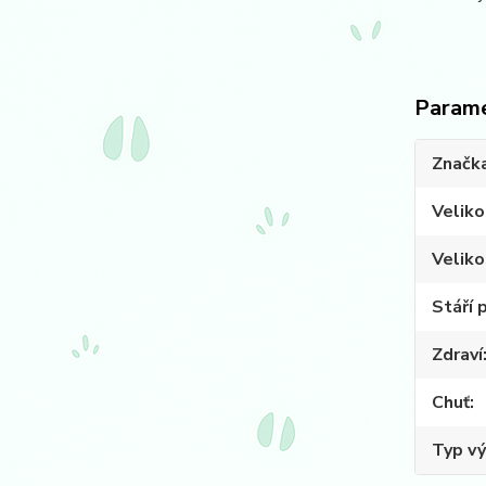
Param
Značk
Veliko
Veliko
Stáří 
Zdraví
Chuť
Typ vý