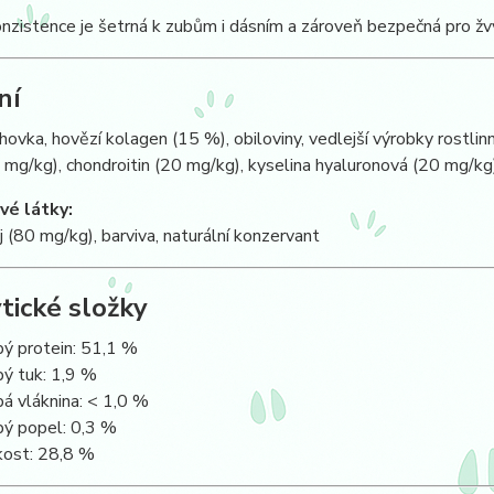
zistence je šetrná k zubům i dásním a zároveň bezpečná pro žvý
ní
ihovka, hovězí kolagen (15 %), obiloviny, vedlejší výrobky rostli
 mg/kg), chondroitin (20 mg/kg), kyselina hyaluronová (20 mg/kg
é látky:
j (80 mg/kg), barviva, naturální konzervant
tické složky
bý protein: 51,1 %
bý tuk: 1,9 %
bá vláknina: < 1,0 %
bý popel: 0,3 %
kost: 28,8 %