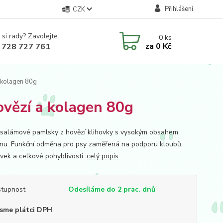
Přihlášení
CZK
 si rady? Zavolejte.
0
ks
za
0 Kč
 728 727 761
 kolagen 80g
vězí a kolagen 80g
salámové pamlsky z hovězí klihovky s vysokým obsahem
nu. Funkční odměna pro psy zaměřená na podporu kloubů,
vek a celkové pohyblivosti.
celý popis
tupnost
Odesíláme do 2 prac. dnů
sme plátci DPH