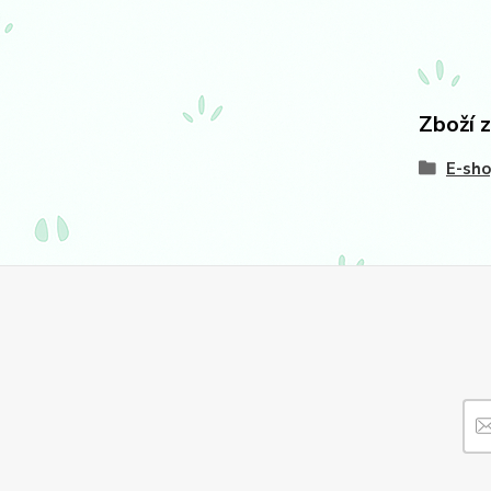
Zboží 
E-sh