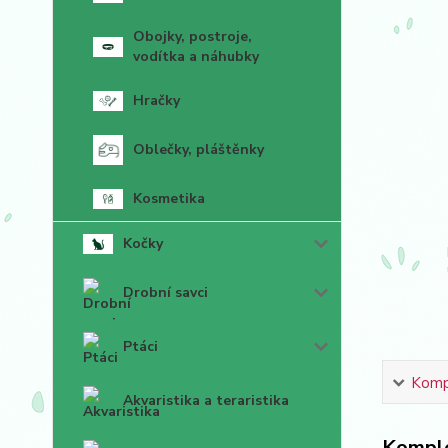
Obojky, postroje,
vodítka a náhubky
Hračky
Oblečky, pláštěnky
Kosmetika
Kočky
Drobní savci
Ptáci
Kompl
Akvaristika a teraristika
Komple