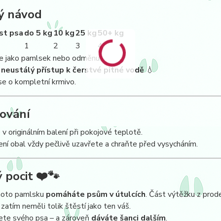
ý návod
st psa
do 5 kg
10 kg
25 kg
50+ kg
1
2
3
4
e jako pamlsek nebo odměnu.
e
neustálý přístup k čerstvé pitné vodě
💧
e o kompletní krmivo.
ování
 v originálním balení při pokojové teplotě.
ní obal vždy pečlivě uzavřete a chraňte před vysycháním.
 pocit
❤️🐾
hoto pamlsku
pomáháte psům v útulcích
. Část výtěžku z prode
í zatím neměli tolik štěstí jako ten váš.
te svého psa – a zároveň
dáváte šanci dalším
.