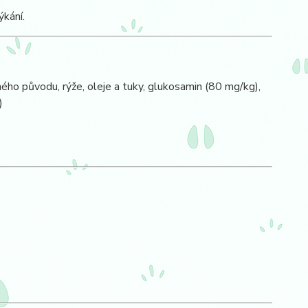
kání.
nného původu, rýže, oleje a tuky, glukosamin (80 mg/kg),
)