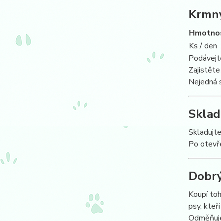
Krmn
Hmotno
Ks / den
Podávejt
Zajistět
Nejedná s
Sklad
Skladujte
Po otevře
Dobrý
Koupí to
psy, kteř
Odměňuje