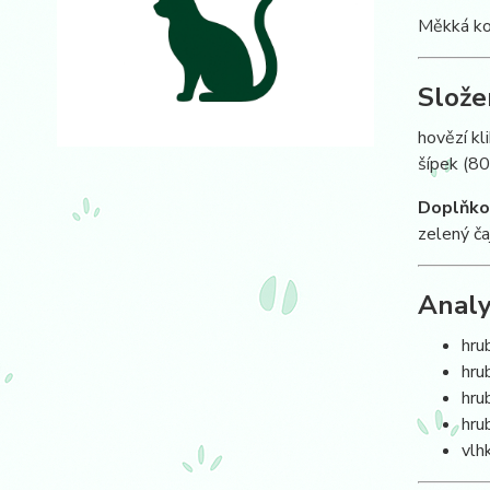
Měkká kon
Slože
hovězí kl
šípek (80
Doplňkov
zelený ča
Analy
hru
hru
hru
hru
vlh