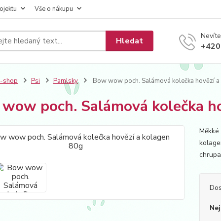
ojektu
Vše o nákupu
Nevíte
Hledat
+420
E-shop
Psi
Pamlsky
Bow wow poch. Salámová kolečka hovězí a
wow poch. Salámová kolečka ho
Měkké 
kolage
chrupa
Dos
Nej