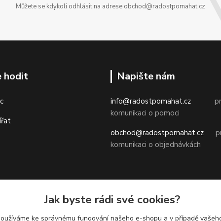
Můžete se kdykoli odhlásit na adrese obchod@radostpomahat.cz
 hodit
Napište nám
c
info@radostpomahat.cz
pr
komunikaci o pomoci
ířat
obchod@radostpomahat.cz
pr
komunikaci o objednávkách
Obchodní podmínky
Jak byste rádi své cookies?
Ochrana osobních údajů
používáme ke správnému fungování našeho e-shopu a v případě vašeho