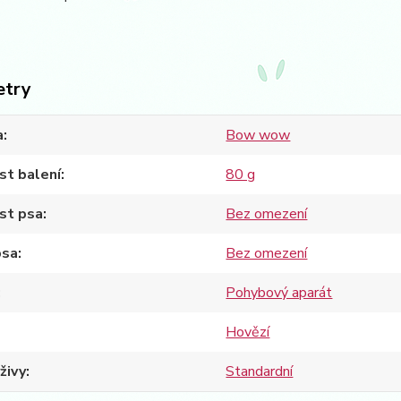
etry
a
Bow wow
st balení
80 g
st psa
Bez omezení
psa
Bez omezení
Pohybový aparát
Hovězí
živy
Standardní