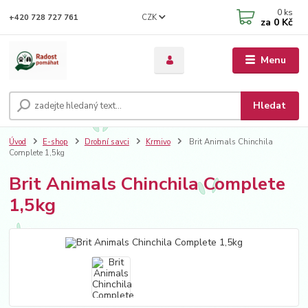
0
ks
CZK
+420 728 727 761
za
0 Kč
Menu
Hledat
Úvod
E-shop
Drobní savci
Krmivo
Brit Animals Chinchila
Complete 1,5kg
Brit Animals Chinchila Complete
1,5kg