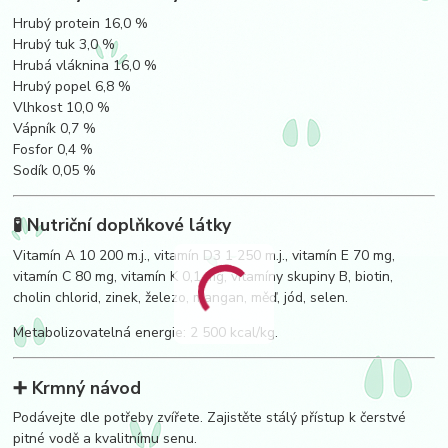
Hrubý protein 16,0 %
Hrubý tuk 3,0 %
Hrubá vláknina 16,0 %
Hrubý popel 6,8 %
Vlhkost 10,0 %
Vápník 0,7 %
Fosfor 0,4 %
Sodík 0,05 %
🧪 Nutriční doplňkové látky
Vitamín A 10 200 m.j., vitamín D3 1 250 m.j., vitamín E 70 mg,
vitamín C 80 mg, vitamín K 0,1 mg, vitamíny skupiny B, biotin,
cholin chlorid, zinek, železo, mangan, měď, jód, selen.
Metabolizovatelná energie: 2 500 kcal/kg.
➕ Krmný návod
Podávejte dle potřeby zvířete. Zajistěte stálý přístup k čerstvé
pitné vodě a kvalitnímu senu.