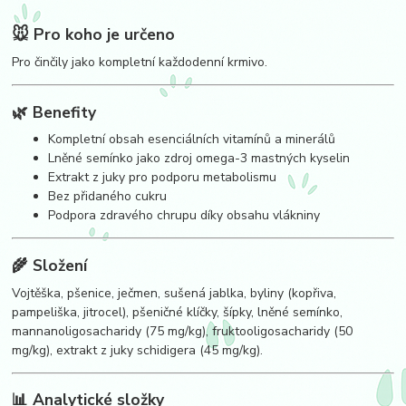
🐭 Pro koho je určeno
Pro činčily jako kompletní každodenní krmivo.
🌿 Benefity
Kompletní obsah esenciálních vitamínů a minerálů
Lněné semínko jako zdroj omega-3 mastných kyselin
Extrakt z juky pro podporu metabolismu
Bez přidaného cukru
Podpora zdravého chrupu díky obsahu vlákniny
🌾 Složení
Vojtěška, pšenice, ječmen, sušená jablka, byliny (kopřiva,
pampeliška, jitrocel), pšeničné klíčky, šípky, lněné semínko,
mannanoligosacharidy (75 mg/kg), fruktooligosacharidy (50
mg/kg), extrakt z juky schidigera (45 mg/kg).
📊 Analytické složky