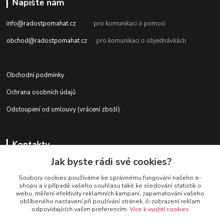
Napište nám
info@radostpomahat.cz
pro komunikaci o pomoci
obchod@radostpomahat.cz
pro komunikaci o objednávkách
Obchodní podmínky
Ochrana osobních údajů
Odstoupení od smlouvy (vrácení zboží)
Kontakty
Jak byste rádi své cookies?
Soubory cookies používáme ke správnému fungování našeho e-
+420 728 727 761
shopu a v případě vašeho souhlasu také ke sledování statistik o
webu, měření efektivity reklamních kampaní, zapamatování vašeho
oblíbeného nastavení při používání stránek, či zobrazení reklam
odpovídajících vašim preferencím.
Více k využití cookies