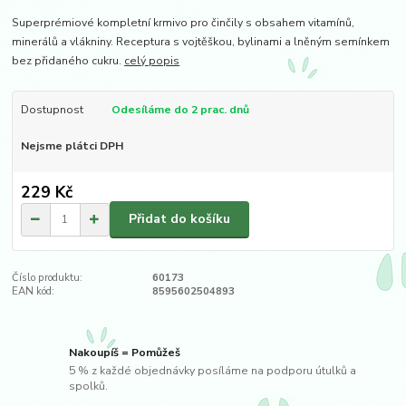
Superprémiové kompletní krmivo pro činčily s obsahem vitamínů,
minerálů a vlákniny. Receptura s vojtěškou, bylinami a lněným semínkem
bez přidaného cukru.
celý popis
Dostupnost
Odesíláme do 2 prac. dnů
Nejsme plátci DPH
229 Kč
Přidat do košíku
Číslo produktu:
60173
EAN kód:
8595602504893
Nakoupíš = Pomůžeš
5 % z každé objednávky posíláme na podporu útulků a
spolků.