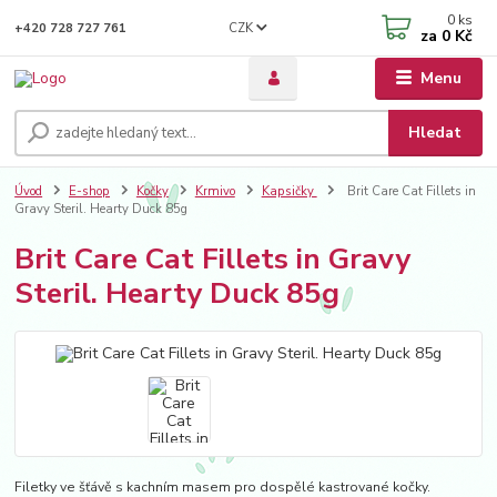
0
ks
CZK
+420 728 727 761
za
0 Kč
Menu
Hledat
Úvod
E-shop
Kočky
Krmivo
Kapsičky
Brit Care Cat Fillets in
Gravy Steril. Hearty Duck 85g
Brit Care Cat Fillets in Gravy
Steril. Hearty Duck 85g
Filetky ve šťávě s kachním masem pro dospělé kastrované kočky.