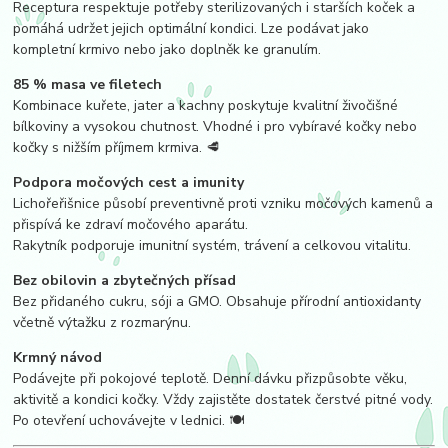
Receptura respektuje potřeby sterilizovaných i starších koček a
pomáhá udržet jejich optimální kondici. Lze podávat jako
kompletní krmivo nebo jako doplněk ke granulím.
85 % masa ve filetech
Kombinace kuřete, jater a kachny poskytuje kvalitní živočišné
bílkoviny a vysokou chutnost. Vhodné i pro vybíravé kočky nebo
kočky s nižším příjmem krmiva. 🥩
Podpora močových cest a imunity
Lichořeřišnice působí preventivně proti vzniku močových kamenů a
přispívá ke zdraví močového aparátu.
Rakytník podporuje imunitní systém, trávení a celkovou vitalitu.
Bez obilovin a zbytečných přísad
Bez přidaného cukru, sóji a GMO. Obsahuje přírodní antioxidanty
včetně výtažku z rozmarýnu.
Krmný návod
Podávejte při pokojové teplotě. Denní dávku přizpůsobte věku,
aktivitě a kondici kočky. Vždy zajistěte dostatek čerstvé pitné vody.
Po otevření uchovávejte v lednici. 🍽️