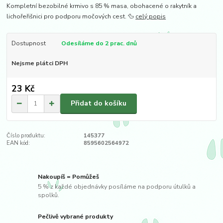
Kompletní bezobilné krmivo s 85 % masa, obohacené o rakytník a
lichořeřišnici pro podporu močových cest. 🦆
celý popis
Dostupnost
Odesíláme do 2 prac. dnů
Nejsme plátci DPH
23 Kč
Přidat do košíku
Číslo produktu:
145377
EAN kód:
8595602564972
Nakoupíš = Pomůžeš
5 % z každé objednávky posíláme na podporu útulků a
spolků.
Pečlivě vybrané produkty