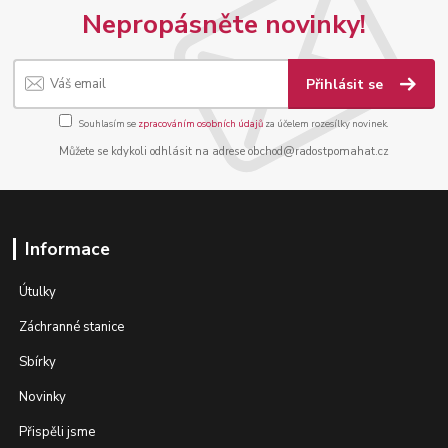
Nepropásněte novinky!
Přihlásit se
Souhlasím se
zpracováním osobních údajů
za účelem rozesílky novinek.
Můžete se kdykoli odhlásit na adrese obchod@radostpomahat.cz
Informace
Útulky
Záchranné stanice
Sbírky
Novinky
Přispěli jsme