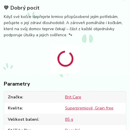
💛 Dobrý pocit
Když své kočce dopřejete krmivo přizpůsobené jejím potřebám,
pečujete o její zdraví dlouhodobě. A zároveň pomáháte i kočkám,
které na svůj domov teprve čekají – část z každé objednávky
podporuje útulky a jejich svěřence. 🐾
Parametry
Značka
Brit Care
Kvalita
Superpremiové, Grain free
Velikost balení
85 g