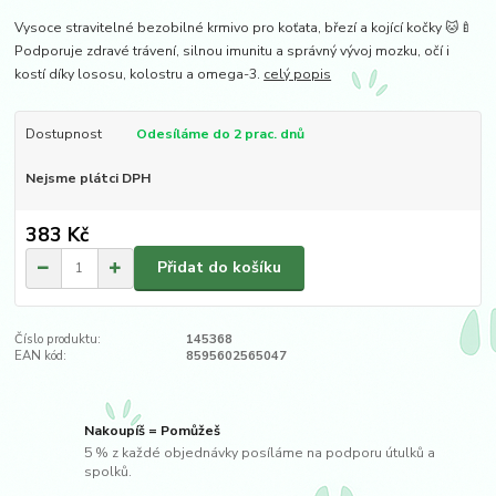
Vysoce stravitelné bezobilné krmivo pro koťata, březí a kojící kočky 🐱🍼
Podporuje zdravé trávení, silnou imunitu a správný vývoj mozku, očí i
kostí díky lososu, kolostru a omega-3.
celý popis
Dostupnost
Odesíláme do 2 prac. dnů
Nejsme plátci DPH
383 Kč
Přidat do košíku
Číslo produktu:
145368
EAN kód:
8595602565047
Nakoupíš = Pomůžeš
5 % z každé objednávky posíláme na podporu útulků a
spolků.