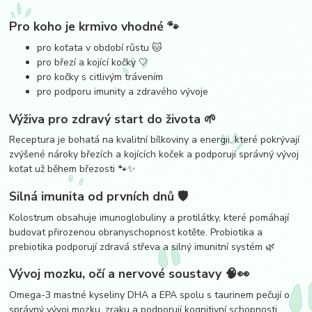
Pro koho je krmivo vhodné 🐾
pro koťata v období růstu 🐱
pro březí a kojící kočky 🤍
pro kočky s citlivým trávením
pro podporu imunity a zdravého vývoje
Výživa pro zdravý start do života 🌱
Receptura je bohatá na kvalitní bílkoviny a energii, které pokrývají
zvýšené nároky březích a kojících koček a podporují správný vývoj
koťat už během březosti 🐾✨
Silná imunita od prvních dnů 🛡️
Kolostrum obsahuje imunoglobuliny a protilátky, které pomáhají
budovat přirozenou obranyschopnost kotěte. Probiotika a
prebiotika podporují zdravá střeva a silný imunitní systém 🌿
Vývoj mozku, očí a nervové soustavy 🧠👀
Omega-3 mastné kyseliny DHA a EPA spolu s taurinem pečují o
správný vývoj mozku, zraku a podporují kognitivní schopnosti