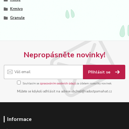
Krmivo
Granule
Nepropásněte novinky!
Přihlásit se
Souhlasím se
zpracováním osobních údajů
za účelem rozesílky novinek.
Můžete se kdykoli odhlásit na adrese obchod@radostpomahat.cz
Informace