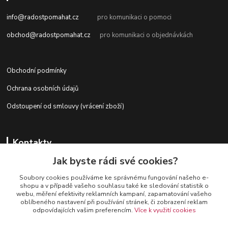
info@radostpomahat.cz
pro komunikaci o pomoci
obchod@radostpomahat.cz
pro komunikaci o objednávkách
Obchodní podmínky
Ochrana osobních údajů
Odstoupení od smlouvy (vrácení zboží)
Kontakty
Jak byste rádi své cookies?
Soubory cookies používáme ke správnému fungování našeho e-
+420 728 727 761
shopu a v případě vašeho souhlasu také ke sledování statistik o
webu, měření efektivity reklamních kampaní, zapamatování vašeho
oblíbeného nastavení při používání stránek, či zobrazení reklam
odpovídajících vašim preferencím.
Více k využití cookies