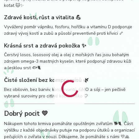
koťat 🐱✨
Zdravé kosti, růst a vitalita 💪
Vyvážený poměr vápníku, fosforu, hořčíku a vitamínu D podporuje
zdravý vývoj kostí a zubů a působí preventivně proti křivici 🦴
Krásná srst a zdravá pokožka ✨
Čerstvý losos, lososový olej a olej z mořských řas jsou bohatým
zdrojem omega-3 mastných kyselin, které podporují zdravou kůži
a lesklou srst 🐟🐈
Čisté složení bez kompromisů 🌿
Bez obilovin, bez barviv, konzervantů, GMO a sóji – jen pečlivě
vybrané suroviny pro citlivé kočičí bříško 🤍
Dobrý pocit 💛
Nákupem tohoto krmiva pomáháte opuštěným zvířatům 🐕🐈. Část
výtěžku z každé objednávky putuje na podporu útulků a organizací
pečujících o zvířata v nouzi. Děkujeme, že pomáháte s námi 💛🙏