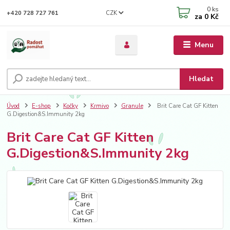
0
ks
CZK
+420 728 727 761
za
0 Kč
Menu
Hledat
Úvod
E-shop
Kočky
Krmivo
Granule
Brit Care Cat GF Kitten
G.Digestion&S.Immunity 2kg
Brit Care Cat GF Kitten
G.Digestion&S.Immunity 2kg