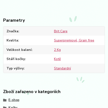
Parametry
Značka
Brit Care
Kvalita
Superpremiové, Grain free
Velikost balení
2 Kg
Stáří kočky
Kotě
Typ výživy
Standardní
Zboží zařazeno v kategoriích
E-shop
Kočky