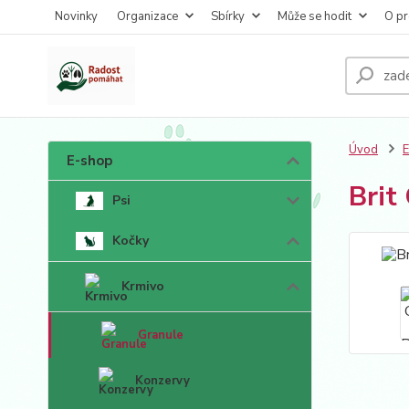
Novinky
Organizace
Sbírky
Může se hodit
O pr
Úvod
E-shop
Brit
Psi
Kočky
Krmivo
Granule
Konzervy