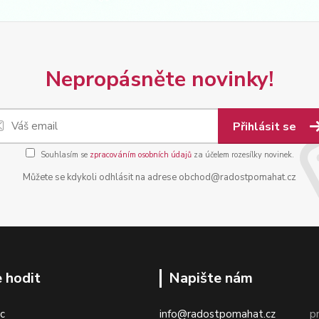
Nepropásněte novinky!
Přihlásit se
Souhlasím se
zpracováním osobních údajů
za účelem rozesílky novinek.
Můžete se kdykoli odhlásit na adrese obchod@radostpomahat.cz
 hodit
Napište nám
c
info@radostpomahat.cz
pr