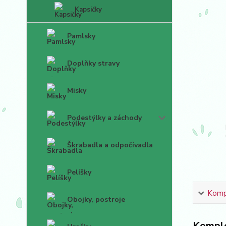
Kapsičky
Pamlsky
Doplňky stravy
Misky
Podestýlky a záchody
Škrabadla a odpočívadla
Pelíšky
Kompl
Obojky, postroje
Komple