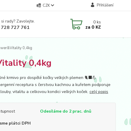
Přihlášení
CZK
 si rady? Zavolejte.
0
ks
za
0 Kč
 728 727 761
ower&Vitality 0,4kg
itality 0,4kg
lné krmivo pro dospělé kočky velkých plemen 🐈‍⬛💪
ergenní receptura s čerstvou kachnou a kuřetem podporuje
klouby, vitalitu a celkovou kondici velkých koček.
celý popis
tupnost
Odesíláme do 2 prac. dnů
sme plátci DPH