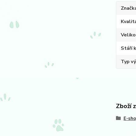
Značk
Kvalit
Veliko
Stáří 
Typ vý
Zboží 
E-sh