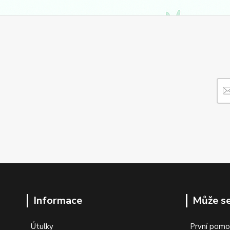
Informace
Může se
Útulky
První pomo