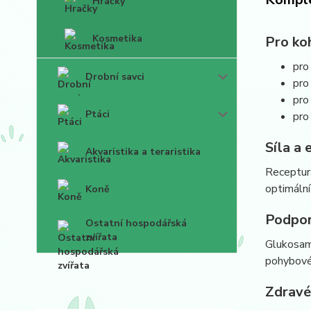
Hračky
Kosmetika
Pro ko
pro
Drobní savci
pro
pro
Ptáci
pro
Síla a 
Akvaristika a teraristika
Receptur
optimáln
Koně
Podpor
Ostatní hospodářská
zvířata
Glukosami
pohybové
Zdravé