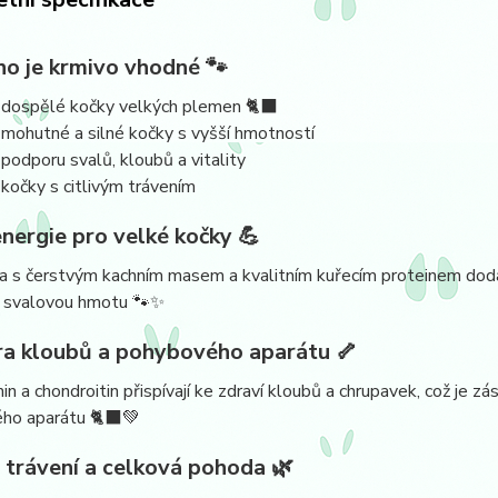
ho je krmivo vhodné 🐾
 dospělé kočky velkých plemen 🐈‍⬛
 mohutné a silné kočky s vyšší hmotností
 podporu svalů, kloubů a vitality
 kočky s citlivým trávením
energie pro velké kočky 💪
a s čerstvým kachním masem a kvalitním kuřecím proteinem dodáv
í svalovou hmotu 🐾✨
a kloubů a pohybového aparátu 🦴
n a chondroitin přispívají ke zdraví kloubů a chrupavek, což je z
ho aparátu 🐈‍⬛💚
 trávení a celková pohoda 🌿