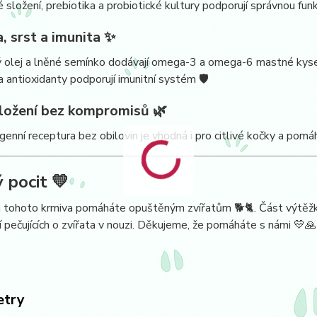
 složení, prebiotika a probiotické kultury podporují správnou fun
a, srst a imunita ✨
olej a lněné semínko dodávají omega-3 a omega-6 mastné kyseli
a antioxidanty podporují imunitní systém 🛡️
složení bez kompromisů 🌿
enní receptura bez obilovin je vhodná i pro citlivé kočky a pomá
 pocit 💛
tohoto krmiva pomáháte opuštěným zvířatům 🐕🐈. Část výtěžku
í pečujících o zvířata v nouzi. Děkujeme, že pomáháte s námi 💛🙏
etry