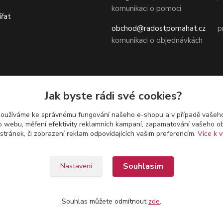
komunikaci o pomoci
ířat
obchod@radostpomahat.cz
pr
komunikaci o objednávkách
Obchodní podmínky
Jak byste rádi své cookies?
Ochrana osobních údajů
používáme ke správnému fungování našeho e-shopu a v případě vašeho
Odstoupení od smlouvy (vrácení 
k o webu, měření efektivity reklamních kampaní, zapamatování vašeho o
 stránek, či zobrazení reklam odpovídajících vašim preferencím.
Více k v
Souhlasím
Nastavení
Třebaň IČO:47599022
Souhlas můžete odmítnout
zde
.