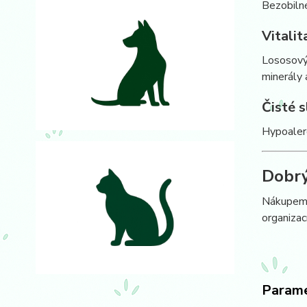
Bezobilné
Vitalit
Lososový 
minerály 
Čisté 
Hypoalerg
Dobrý
Nákupem 
organizac
Param