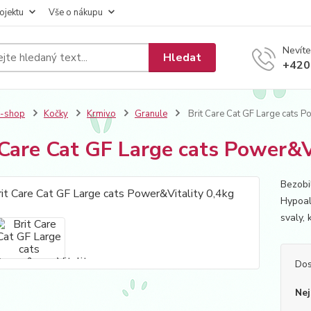
ojektu
Vše o nákupu
Nevíte
Hledat
+420
E-shop
Kočky
Krmivo
Granule
Brit Care Cat GF Large cats P
 Care Cat GF Large cats Power&V
Bezobi
Hypoal
svaly, 
Dos
Nej