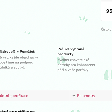
95
Číslo p
Pečlivě vybrané
Nakoupíš = Pomůžeš
produkty
5 % z každé objednávky
Kvalitní chovatelské
posíláme na podporu
potřeby pro každodenní
útulků a spolků.
péči o vaše parťáky.
etní specifikace
Parametry
tní specifikace