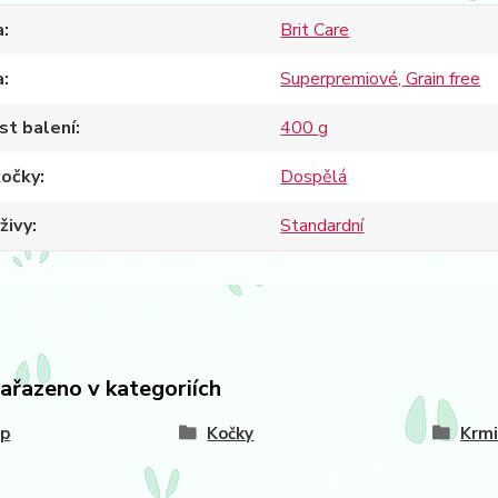
a
Brit Care
a
Superpremiové, Grain free
st balení
400 g
kočky
Dospělá
živy
Standardní
zařazeno v kategoriích
op
Kočky
Krmi