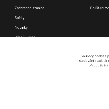
Záchranné stanice
Pojištění zv
Sbírky
Novinky
Přispěli jsme
Fond pomoci
Soubory cookies 
sledování statisti
při používání
Provozovatel: Lucie Pitrová, Ke Studánce 249, 267 29 Zadní 