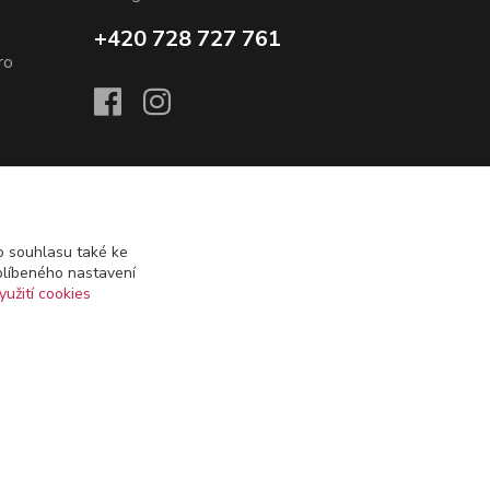
+420 728 727 761
o
 souhlasu také ke
zboží)
blíbeného nastavení
yužití cookies
Vytvořeno na
Eshop-rychle.cz