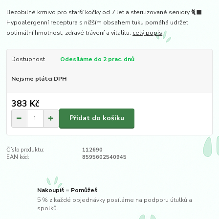
Bezobilné krmivo pro starší kočky od 7 let a sterilizované seniory 🐈‍⬛
Hypoalergenní receptura s nižším obsahem tuku pomáhá udržet
optimální hmotnost, zdravé trávení a vitalitu.
celý popis
Dostupnost
Odesíláme do 2 prac. dnů
Nejsme plátci DPH
383 Kč
Přidat do košíku
Číslo produktu:
112690
EAN kód:
8595602540945
Nakoupíš = Pomůžeš
5 % z každé objednávky posíláme na podporu útulků a
spolků.