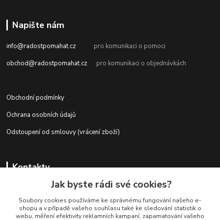
Napište nám
info@radostpomahat.cz
pro komunikaci o pomoci
obchod@radostpomahat.cz
pro komunikaci o objednávkách
Obchodní podmínky
Ochrana osobních údajů
Odstoupení od smlouvy (vrácení zboží)
Kontakty
Jak byste rádi své cookies?
Soubory cookies používáme ke správnému fungování našeho e-
+420 728 727 761
shopu a v případě vašeho souhlasu také ke sledování statistik o
webu, měření efektivity reklamních kampaní, zapamatování vašeho