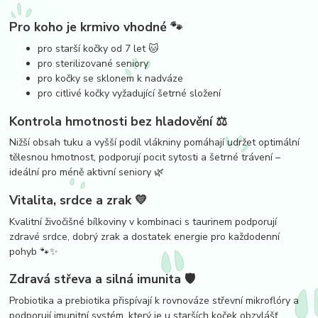
Pro koho je krmivo vhodné 🐾
pro starší kočky od 7 let 🐱
pro sterilizované seniory
pro kočky se sklonem k nadváze
pro citlivé kočky vyžadující šetrné složení
Kontrola hmotnosti bez hladovění ⚖️
Nižší obsah tuku a vyšší podíl vlákniny pomáhají udržet optimální
tělesnou hmotnost, podporují pocit sytosti a šetrné trávení –
ideální pro méně aktivní seniory 🌿
Vitalita, srdce a zrak 💛
Kvalitní živočišné bílkoviny v kombinaci s taurinem podporují
zdravé srdce, dobrý zrak a dostatek energie pro každodenní
pohyb 🐾✨
Zdravá střeva a silná imunita 🛡️
Probiotika a prebiotika přispívají k rovnováze střevní mikroflóry a
podporují imunitní systém, který je u starších koček obzvlášť