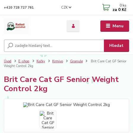
0
ks
CZK
+420 728 727 761
za
0 Kč
Menu
Hledat
Úvod
E-shop
Kočky
Krmivo
Granule
Brit Care Cat GF Senior
Weight Control 2kg
Brit Care Cat GF Senior Weight
Control 2kg