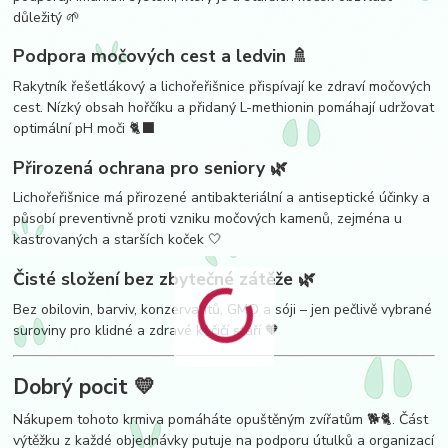
důležitý 🌱
Podpora močových cest a ledvin 🚿
Rakytník řešetlákový a lichořeřišnice přispívají ke zdraví močových
cest. Nízký obsah hořčíku a přidaný L-methionin pomáhají udržovat
optimální pH moči 🐈‍⬛
Přirozená ochrana pro seniory 🌿
Lichořeřišnice má přirozené antibakteriální a antiseptické účinky a
působí preventivně proti vzniku močových kamenů, zejména u
kastrovaných a starších koček 🤍
Čisté složení bez zbytečné zátěže 🌿
Bez obilovin, barviv, konzervantů, GMO a sóji – jen pečlivě vybrané
suroviny pro klidné a zdravé kočičí stáří 🧡
Dobrý pocit 💛
Nákupem tohoto krmiva pomáháte opuštěným zvířatům 🐕🐈. Část
výtěžku z každé objednávky putuje na podporu útulků a organizací