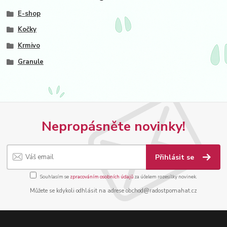
E-shop
Kočky
Krmivo
Granule
Nepropásněte novinky!
Přihlásit se
Souhlasím se
zpracováním osobních údajů
za účelem rozesílky novinek.
Můžete se kdykoli odhlásit na adrese obchod@radostpomahat.cz