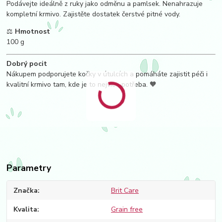
Podávejte ideálně z ruky jako odměnu a pamlsek. Nenahrazuje
kompletní krmivo. Zajistěte dostatek čerstvé pitné vody.
⚖️
Hmotnost
100 g
Dobrý pocit
Nákupem podporujete kočky v útulcích a pomáháte zajistit péči i
kvalitní krmivo tam, kde je to nejvíce potřeba. 🧡
Parametry
Značka
Brit Care
Kvalita
Grain free