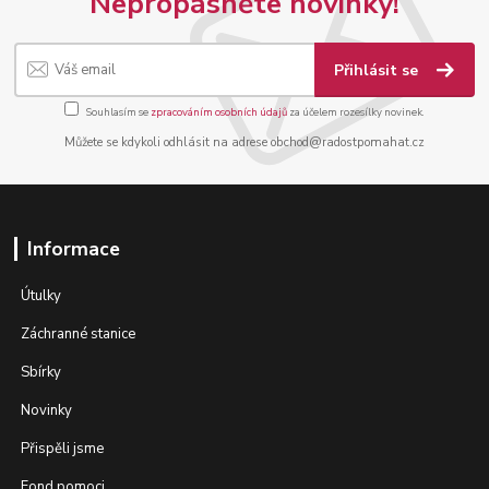
Nepropásněte novinky!
Přihlásit se
Souhlasím se
zpracováním osobních údajů
za účelem rozesílky novinek.
Můžete se kdykoli odhlásit na adrese obchod@radostpomahat.cz
Informace
Útulky
Záchranné stanice
Sbírky
Novinky
Přispěli jsme
Fond pomoci