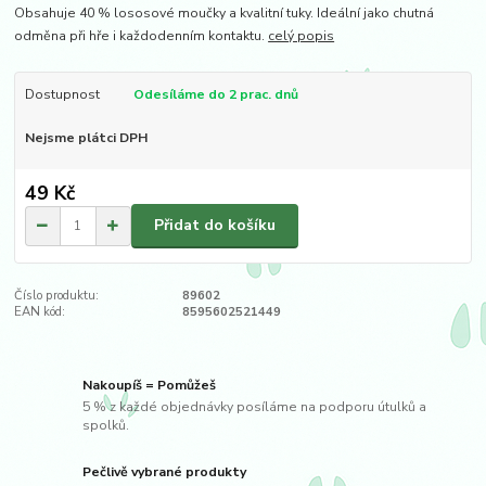
Obsahuje 40 % lososové moučky a kvalitní tuky. Ideální jako chutná
odměna při hře i každodenním kontaktu.
celý popis
Dostupnost
Odesíláme do 2 prac. dnů
Nejsme plátci DPH
49 Kč
Přidat do košíku
Číslo produktu:
89602
EAN kód:
8595602521449
Nakoupíš = Pomůžeš
5 % z každé objednávky posíláme na podporu útulků a
spolků.
Pečlivě vybrané produkty