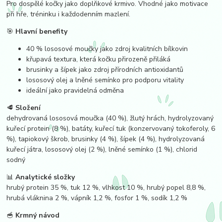
Pro dospělé kočky jako doplňkové krmivo. Vhodné jako motivace
při hře, tréninku i každodenním mazlení.
🎯
Hlavní benefity
40 % lososové moučky jako zdroj kvalitních bílkovin
křupavá textura, která kočku přirozeně přiláká
brusinky a šípek jako zdroj přírodních antioxidantů
lososový olej a lněné semínko pro podporu vitality
ideální jako pravidelná odměna
🥩
Složení
dehydrovaná lososová moučka (40 %), žlutý hrách, hydrolyzovaný
kuřecí protein (8 %), batáty, kuřecí tuk (konzervovaný tokoferoly, 6
%), tapiokový škrob, brusinky (4 %), šípek (4 %), hydrolyzovaná
kuřecí játra, lososový olej (2 %), lněné semínko (1 %), chlorid
sodný
📊
Analytické složky
hrubý protein 35 %, tuk 12 %, vlhkost 10 %, hrubý popel 8,8 %,
hrubá vláknina 2 %, vápník 1,2 %, fosfor 1 %, sodík 1,2 %
🥣
Krmný návod