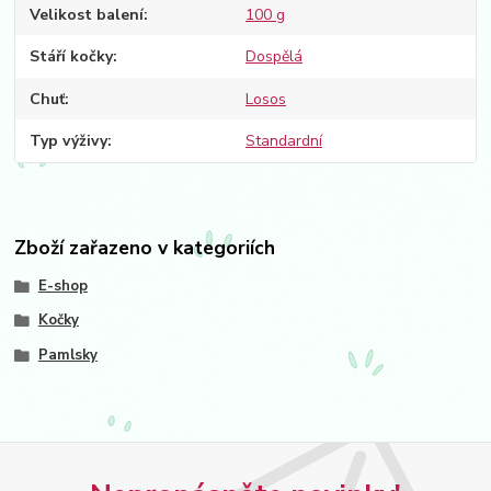
Velikost balení
100 g
Stáří kočky
Dospělá
Chuť
Losos
Typ výživy
Standardní
Zboží zařazeno v kategoriích
E-shop
Kočky
Pamlsky