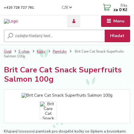
0
ks
CZK
+420 728 727 761
za
0 Kč
Menu
Hledat
Úvod
E-shop
Kočky
Pamlsky
Brit Care Cat Snack Superfruits
Salmon 100g
Brit Care Cat Snack Superfruits
Salmon 100g
Křupavý lososový pamlsek pro dospělé kočky se šípkem a brusinkami.