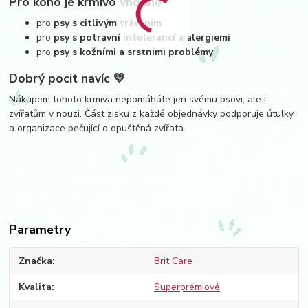
Pro koho je krmivo vhodné
pro
psy s citlivým trávením
pro
psy s potravní intolerancí a alergiemi
pro
psy s kožními a srstními problémy
Dobrý pocit navíc 💛
Nákupem tohoto krmiva nepomáháte jen svému psovi, ale i
zvířatům v nouzi. Část zisku z každé objednávky podporuje útulky
a organizace pečující o opuštěná zvířata.
Parametry
Značka
Brit Care
Kvalita
Superprémiové