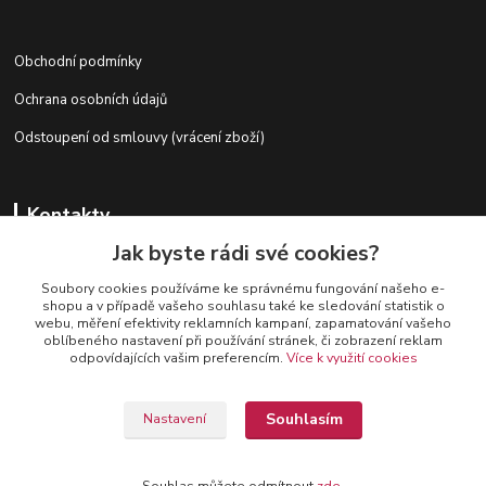
Obchodní podmínky
Ochrana osobních údajů
Odstoupení od smlouvy (vrácení zboží)
Kontakty
Jak byste rádi své cookies?
Soubory cookies používáme ke správnému fungování našeho e-
+420 728 727 761
shopu a v případě vašeho souhlasu také ke sledování statistik o
webu, měření efektivity reklamních kampaní, zapamatování vašeho
oblíbeného nastavení při používání stránek, či zobrazení reklam
odpovídajících vašim preferencím.
Více k využití cookies
Souhlasím
Nastavení
Provozovatel: Lucie Pitrová, Ke Studánce 249, 267 29 Zadní Třebaň
IČO:47599022