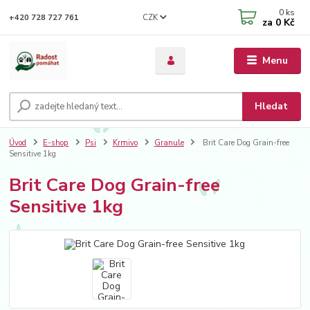
0
ks
CZK
+420 728 727 761
za
0 Kč
Menu
Hledat
Úvod
E-shop
Psi
Krmivo
Granule
Brit Care Dog Grain-free
Sensitive 1kg
Brit Care Dog Grain-free
Sensitive 1kg