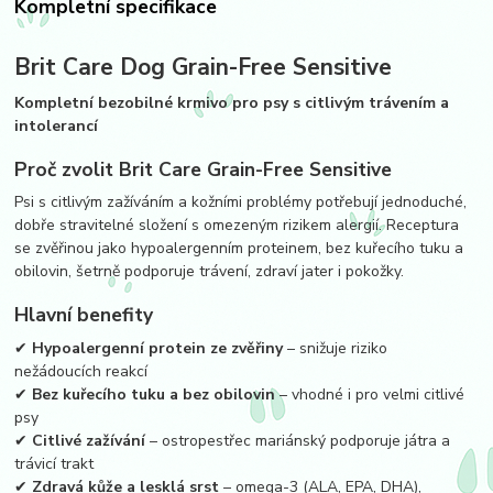
Kompletní specifikace
Brit Care Dog Grain-Free Sensitive
Kompletní bezobilné krmivo pro psy s citlivým trávením a
intolerancí
Proč zvolit Brit Care Grain-Free Sensitive
Psi s citlivým zažíváním a kožními problémy potřebují jednoduché,
dobře stravitelné složení s omezeným rizikem alergií. Receptura
se zvěřinou jako hypoalergenním proteinem, bez kuřecího tuku a
obilovin, šetrně podporuje trávení, zdraví jater i pokožky.
Hlavní benefity
✔
Hypoalergenní protein ze zvěřiny
– snižuje riziko
nežádoucích reakcí
✔
Bez kuřecího tuku a bez obilovin
– vhodné i pro velmi citlivé
psy
✔
Citlivé zažívání
– ostropestřec mariánský podporuje játra a
trávicí trakt
✔
Zdravá kůže a lesklá srst
– omega-3 (ALA, EPA, DHA),