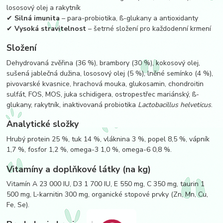
lososový olej a rakytník
✔
Silná imunita
– para-probiotika, ß-glukany a antioxidanty
✔
Vysoká stravitelnost
– šetrné složení pro každodenní krmení
Složení
Dehydrovaná zvěřina (36 %), brambory (30 %), kokosový olej,
sušená jablečná dužina, lososový olej (5 %), lněné semínko (4 %),
pivovarské kvasnice, hrachová mouka, glukosamin, chondroitin
sulfát, FOS, MOS, juka schidigera, ostropestřec mariánský, ß-
glukany, rakytník, inaktivovaná probiotika
Lactobacillus helveticus
.
Analytické složky
Hrubý protein 25 %, tuk 14 %, vláknina 3 %, popel 8,5 %, vápník
1,7 %, fosfor 1,2 %, omega-3 1,0 %, omega-6 0,8 %.
Vitamíny a doplňkové látky (na kg)
Vitamín A 23 000 IU, D3 1 700 IU, E 550 mg, C 350 mg, taurin 1
500 mg, L-karnitin 300 mg, organické stopové prvky (Zn, Mn, Cu,
Fe, Se).