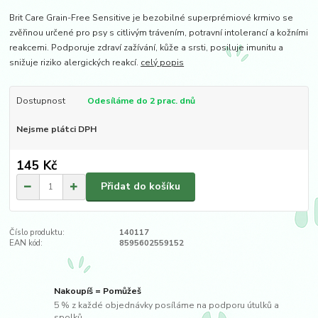
Brit Care Grain-Free Sensitive je bezobilné superprémiové krmivo se
zvěřinou určené pro psy s citlivým trávením, potravní intolerancí a kožními
reakcemi. Podporuje zdraví zažívání, kůže a srsti, posiluje imunitu a
snižuje riziko alergických reakcí.
celý popis
Dostupnost
Odesíláme do 2 prac. dnů
Nejsme plátci DPH
145 Kč
Přidat do košíku
Číslo produktu:
140117
EAN kód:
8595602559152
Nakoupíš = Pomůžeš
5 % z každé objednávky posíláme na podporu útulků a
spolků.