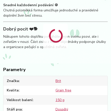
Snadné každodenní podávání 🍪
Chutná poloměkká forma umožňuje jednoduché a pravidelné
doplnění živin bez stresu.
Dobrý pocit ❤️🐕
Nákupem tohoto doplňku pomáháte nejen svému psovi, ale i
zvířatům v nouzi. Část zisku z každé objednávky podporuje útulky
a organizace pečující o opuštěná zvířata.
Parametry
Značka
Brit
Kvalita
Grain free
Velikost balení
150 g
Stáří psa
Dospělý