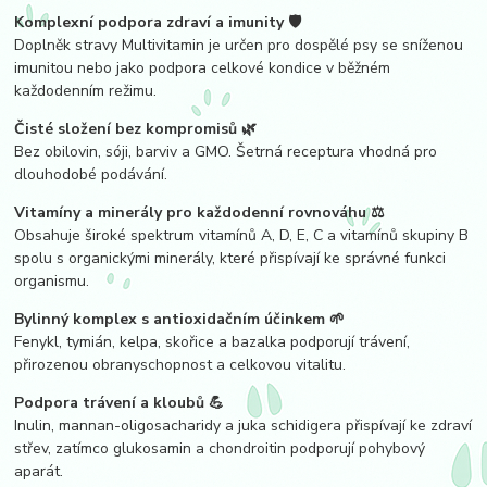
Komplexní podpora zdraví a imunity 🛡️
Doplněk stravy Multivitamin je určen pro dospělé psy se sníženou
imunitou nebo jako podpora celkové kondice v běžném
každodenním režimu.
Čisté složení bez kompromisů 🌿
Bez obilovin, sóji, barviv a GMO. Šetrná receptura vhodná pro
dlouhodobé podávání.
Vitamíny a minerály pro každodenní rovnováhu ⚖️
Obsahuje široké spektrum vitamínů A, D, E, C a vitamínů skupiny B
spolu s organickými minerály, které přispívají ke správné funkci
organismu.
Bylinný komplex s antioxidačním účinkem 🌱
Fenykl, tymián, kelpa, skořice a bazalka podporují trávení,
přirozenou obranyschopnost a celkovou vitalitu.
Podpora trávení a kloubů 💪
Inulin, mannan-oligosacharidy a juka schidigera přispívají ke zdraví
střev, zatímco glukosamin a chondroitin podporují pohybový
aparát.