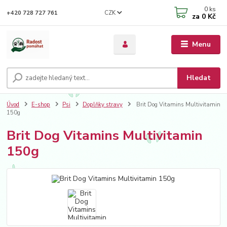
0
ks
CZK
+420 728 727 761
za
0 Kč
Menu
Hledat
Úvod
E-shop
Psi
Doplňky stravy
Brit Dog Vitamins Multivitamin
150g
Brit Dog Vitamins Multivitamin
150g