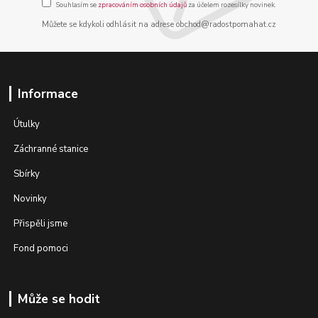
Souhlasím se
zpracováním osobních údajů
za účelem rozesílky novinek.
Můžete se kdykoli odhlásit na adrese obchod@radostpomahat.cz
Informace
Útulky
Záchranné stanice
Sbírky
Novinky
Přispěli jsme
Fond pomoci
Může se hodit