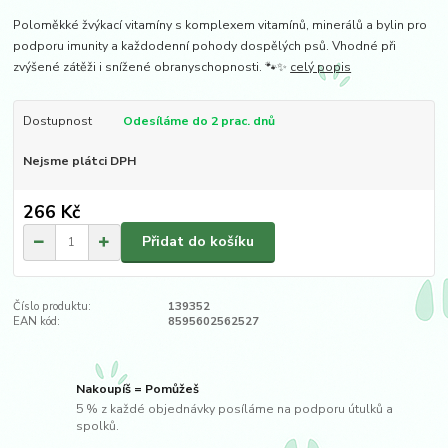
Poloměkké žvýkací vitamíny s komplexem vitamínů, minerálů a bylin pro
podporu imunity a každodenní pohody dospělých psů. Vhodné při
zvýšené zátěži i snížené obranyschopnosti. 🐾✨
celý popis
Dostupnost
Odesíláme do 2 prac. dnů
Nejsme plátci DPH
266 Kč
Přidat do košíku
Číslo produktu:
139352
EAN kód:
8595602562527
Nakoupíš = Pomůžeš
5 % z každé objednávky posíláme na podporu útulků a
spolků.