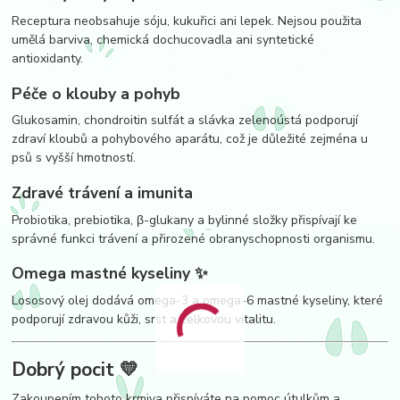
Receptura neobsahuje sóju, kukuřici ani lepek. Nejsou použita
umělá barviva, chemická dochucovadla ani syntetické
antioxidanty.
Péče o klouby a pohyb
Glukosamin, chondroitin sulfát a slávka zelenoústá podporují
zdraví kloubů a pohybového aparátu, což je důležité zejména u
psů s vyšší hmotností.
Zdravé trávení a imunita
Probiotika, prebiotika, β-glukany a bylinné složky přispívají ke
správné funkci trávení a přirozené obranyschopnosti organismu.
Omega mastné kyseliny ✨
Lososový olej dodává omega-3 a omega-6 mastné kyseliny, které
podporují zdravou kůži, srst a celkovou vitalitu.
Dobrý pocit 💛
Zakoupením tohoto krmiva přispíváte na pomoc útulkům a