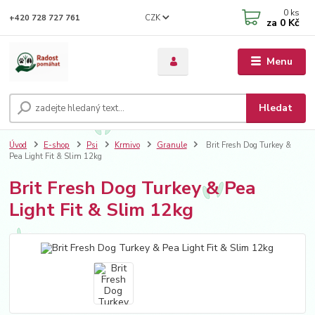
0
ks
CZK
+420 728 727 761
za
0 Kč
Menu
Hledat
Úvod
E-shop
Psi
Krmivo
Granule
Brit Fresh Dog Turkey &
Pea Light Fit & Slim 12kg
Brit Fresh Dog Turkey & Pea
Light Fit & Slim 12kg