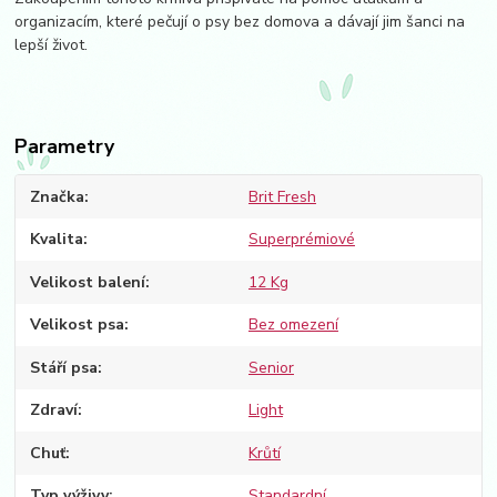
organizacím, které pečují o psy bez domova a dávají jim šanci na
lepší život.
Parametry
Značka
Brit Fresh
Kvalita
Superprémiové
Velikost balení
12 Kg
Velikost psa
Bez omezení
Stáří psa
Senior
Zdraví
Light
Chuť
Krůtí
Typ výživy
Standardní