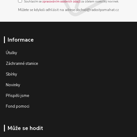
Souhlasím se
zpracováním osobních údajů
za účelem rozesílky novinek.
Můžete se kdykoli odhlásit na adrese obchod@radostpomahat.cz
Informace
Útulky
Záchranné stanice
Sbírky
Novinky
Přispěli jsme
Fond pomoci
Může se hodit