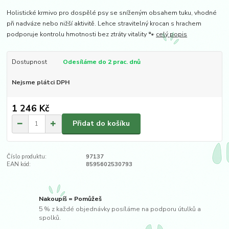
Holistické krmivo pro dospělé psy se sníženým obsahem tuku, vhodné
při nadváze nebo nižší aktivitě. Lehce stravitelný krocan s hrachem
podporuje kontrolu hmotnosti bez ztráty vitality 🐾
celý popis
Dostupnost
Odesíláme do 2 prac. dnů
Nejsme plátci DPH
1 246 Kč
Přidat do košíku
Číslo produktu:
97137
EAN kód:
8595602530793
Nakoupíš = Pomůžeš
5 % z každé objednávky posíláme na podporu útulků a
spolků.