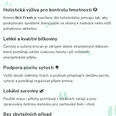
Holistická výživa pro kontrolu hmotnosti 🐶
Krmivo
Brit Fresh
je navrženo dle holistického principu tak, aby
poskytovalo vyvážené živiny psům se sklony k nadváze nebo nižší
pohybovou aktivitou.
Lehké a kvalitní bílkoviny
Čerstvý a sušený krocan je zdrojem dobře stravitelných bílkovin,
které pomáhají udržet svalovou hmotu i při sníženém
energetickém příjmu.
Podpora pocitu sytosti 🥦
Vyšší obsah vlákniny, hrách a psyllium přispívají k delšímu pocitu
sytosti a pomáhají regulovat příjem krmiva.
Lokální suroviny 🌿
Použité maso i přílohy pocházejí z lokálních zdrojů a jsou
zpracovány šetrnou metodou pro zachování živin i chuti.
Bez zbytečných přísad