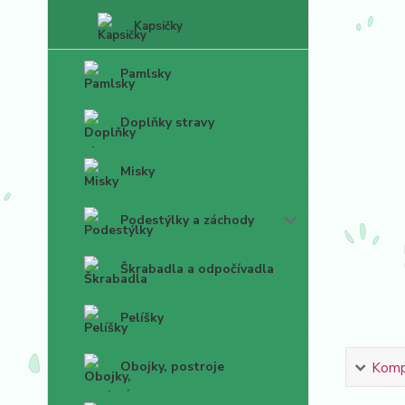
Kapsičky
Pamlsky
Doplňky stravy
Misky
Podestýlky a záchody
Škrabadla a odpočívadla
Pelíšky
Obojky, postroje
Kompl