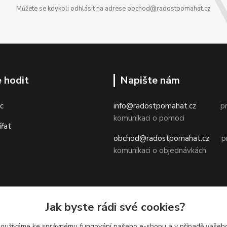
Můžete se kdykoli odhlásit na adrese obchod@radostpomahat.cz
 hodit
Napište nám
c
info@radostpomahat.cz
pr
komunikaci o pomoci
ířat
obchod@radostpomahat.cz
pr
komunikaci o objednávkách
Obchodní podmínky
Jak byste rádi své cookies?
Ochrana osobních údajů
používáme ke správnému fungování našeho e-shopu a v případě vašeho