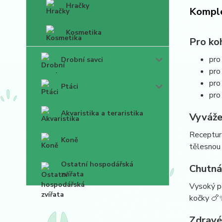
Hračky
Komple
Kosmetika
Pro ko
pro
Drobní savci
pro
pro
Ptáci
pro
Akvaristika a teraristika
Vyváže
Receptura
Koně
tělesnou
Ostatní hospodářská
Chutná
zvířata
Vysoký po
kočky 🍗
Zdravé 