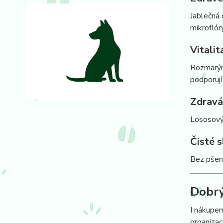
Jablečná 
mikroflór
Vitalit
Rozmarýn,
podporují
Zdravá
Lososový 
Čisté s
Bez pšeni
Dobrý
I nákupe
organizac