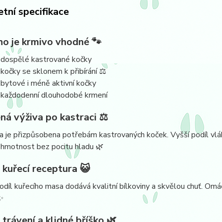
tní specifikace
ho je krmivo vhodné 🐾
 dospělé kastrované kočky
 kočky se sklonem k přibírání ⚖️
 bytové i méně aktivní kočky
 každodenní dlouhodobé krmení
ná výživa po kastraci ⚖️
 je přizpůsobena potřebám kastrovaných koček. Vyšší podíl vlá
 hmotnost bez pocitu hladu 🌿
 kuřecí receptura 😺
díl kuřecího masa dodává kvalitní bílkoviny a skvělou chuť. Omáčk
✨
trávení a klidné bříško 🌿