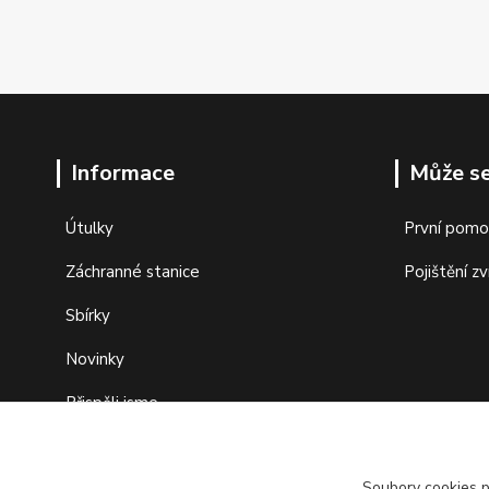
Informace
Může se
Útulky
První pomo
Záchranné stanice
Pojištění zv
Sbírky
Novinky
Přispěli jsme
Fond pomoci
Soubory cookies 