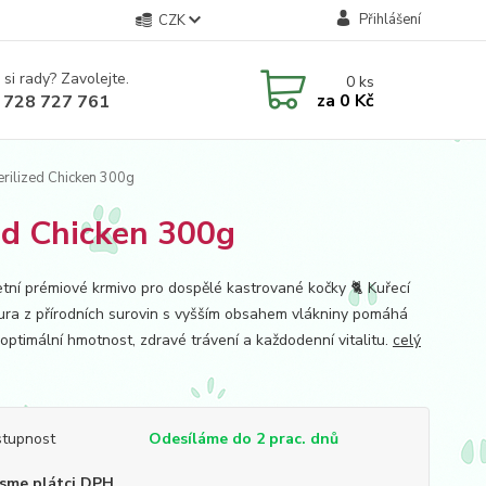
Přihlášení
CZK
 si rady? Zavolejte.
0
ks
za
0 Kč
 728 727 761
erilized Chicken 300g
ed Chicken 300g
tní prémiové krmivo pro dospělé kastrované kočky 🐈 Kuřecí
ura z přírodních surovin s vyšším obsahem vlákniny pomáhá
 optimální hmotnost, zdravé trávení a každodenní vitalitu.
celý
tupnost
Odesíláme do 2 prac. dnů
sme plátci DPH