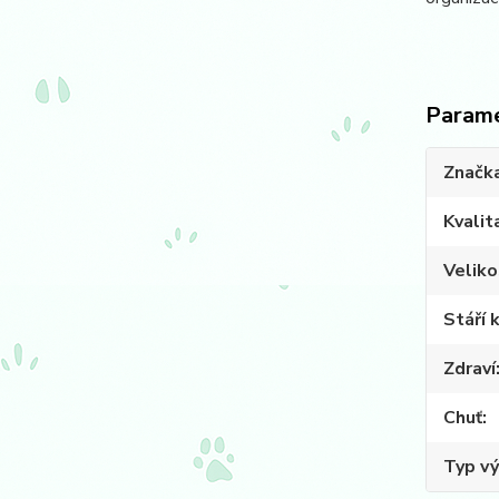
Param
Značk
Kvalit
Veliko
Stáří 
Zdraví
Chuť
Typ vý