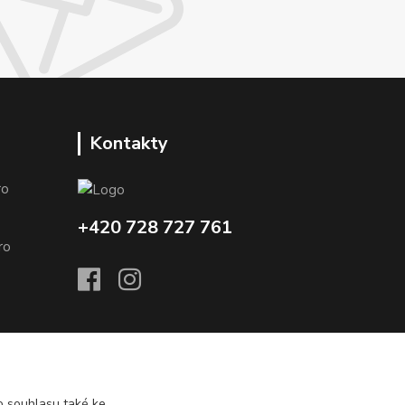
Kontakty
o
+420 728 727 761
o
 souhlasu také ke