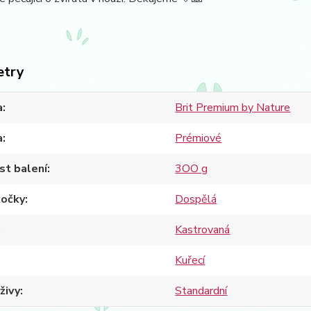
etry
a
Brit Premium by Nature
a
Prémiové
st balení
3OO g
kočky
Dospělá
Kastrovaná
Kuřecí
živy
Standardní