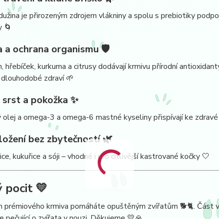
dužina je přirozeným zdrojem vlákniny a spolu s prebiotiky podpo
y 🌀
a a ochrana organismu 🛡️
 hřebíček, kurkuma a citrusy dodávají krmivu přírodní antioxidant
 dlouhodobé zdraví 🌱
 srst a pokožka ✨
olej a omega-3 a omega-6 mastné kyseliny přispívají ke zdravé 
ložení bez zbytečností 🌿
ce, kukuřice a sóji – vhodné i pro citlivější kastrované kočky 🤍
 pocit 💛
m prémiového krmiva pomáháte opuštěným zvířatům 🐕🐈. Část v
e pečující o zvířata v nouzi. Děkujeme 💛🙏