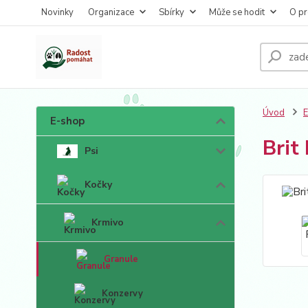
Novinky
Organizace
Sbírky
Může se hodit
O pr
Úvod
E-shop
Brit
Psi
Kočky
Krmivo
Granule
Konzervy