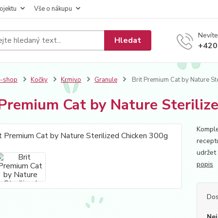
ojektu
Vše o nákupu
Nevíte
Hledat
+420
E-shop
Kočky
Krmivo
Granule
Brit Premium Cat by Nature St
 Premium Cat by Nature Steriliz
Komple
recept
udržet
popis
Dos
Nej