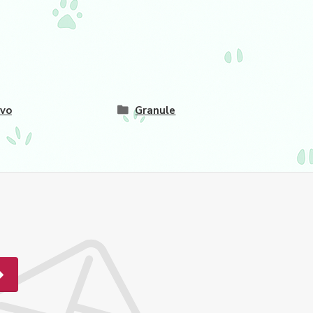
vo
Granule