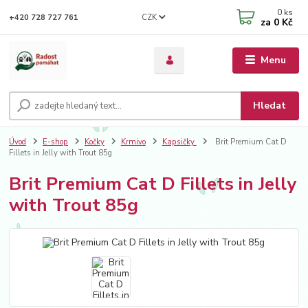
0
ks
CZK
+420 728 727 761
za
0 Kč
Menu
Hledat
Úvod
E-shop
Kočky
Krmivo
Kapsičky
Brit Premium Cat D
Fillets in Jelly with Trout 85g
Brit Premium Cat D Fillets in Jelly
with Trout 85g