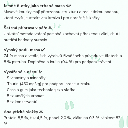
Jemné filetky jako trhané maso 🐟
Masové kousky mají přirozenou strukturu a realistickou podobu,
která zvyšuje atraktivitu krmiva i pro náročnější kočky.
Šetrná příprava v páře ♨️
Unikátní metoda vaření pomáhá zachovat přirozenou vůni, chuť i
nutriční hodnoty surovin.
Vysoký podíl masa ✔️
74 % masa a vedlejších výrobků živočišného původu ve filetech a
8 % pstruha. Doplněno o inulin (0,4 %) pro podporu trávení.
Vyvážené složení ✨
– S vitamíny a minerály
– Taurin (450 mg/kg) pro podporu srdce a zraku
– Cassia gum jako technologická složka
– Bez umělých aromat
– Bez konzervantů
Analytické složky ⚖️
Protein 8,5 %, tuk 4,5 %, popel 2,0 %, vláknina 0,3 %, vlhkost 82
%.