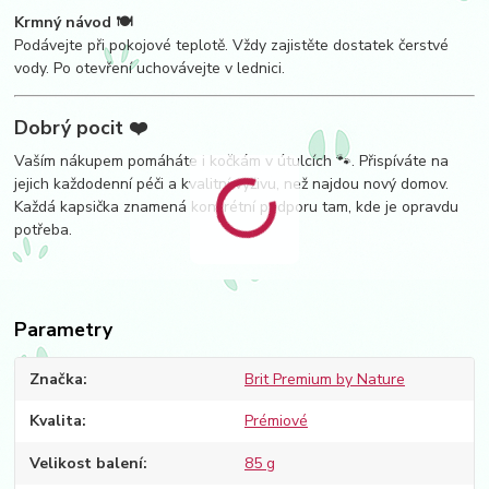
Krmný návod 🍽️
Podávejte při pokojové teplotě. Vždy zajistěte dostatek čerstvé
vody. Po otevření uchovávejte v lednici.
Dobrý pocit ❤️
Vaším nákupem pomáháte i kočkám v útulcích 🐾. Přispíváte na
jejich každodenní péči a kvalitní výživu, než najdou nový domov.
Každá kapsička znamená konkrétní podporu tam, kde je opravdu
potřeba.
Parametry
Značka
Brit Premium by Nature
Kvalita
Prémiové
Velikost balení
85 g