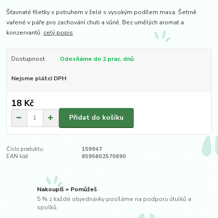
Šťavnaté filetky s pstruhem v želé s vysokým podílem masa. Šetrně
vařené v páře pro zachování chuti a vůně. Bez umělých aromat a
konzervantů.
celý popis
Dostupnost
Odesíláme do 2 prac. dnů
Nejsme plátci DPH
18 Kč
Přidat do košíku
Číslo produktu:
159947
EAN kód:
8595602570690
Nakoupíš = Pomůžeš
5 % z každé objednávky posíláme na podporu útulků a
spolků.