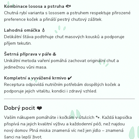
Kombinace lososa a pstruha 🐟
Chutná rybí varianta s lososem a pstruhem respektuje přirozené
preference koček a přináší pestrý chuťový zážitek.
Lahodná omáčka 💧
Delikátní šťáva podtrhuje chuť masových kousků a podporuje
příjem tekutin.
Šetrná příprava v páře ♨️
Unikátní metoda vaření pomáhá zachovat originální chuť a
jedinečnou vůni masa.
Kompletní a vyvážené krmivo ✔️
Receptura odpovídá nutričním potřebám dospělých koček a
podporuje jejich vitalitu, kondici i zdravý vzhled.
Dobrý pocit ❤️
Vaším nákupem pomáháte i kočkám v útulcích 🐾. Každá kapsička
přispívá na jejich kvalitní výživu a každodenní péči, než najdou
nový domov. Plná miska znamená víc než jen jídlo – znamená
šanci na lepší život.