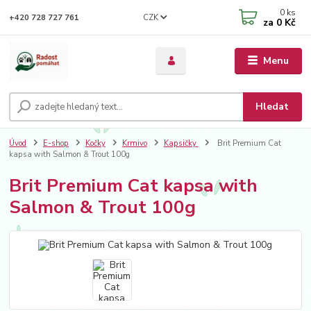
0
ks
CZK
+420 728 727 761
za
0 Kč
Menu
Hledat
Úvod
E-shop
Kočky
Krmivo
Kapsičky
Brit Premium Cat
kapsa with Salmon & Trout 100g
Brit Premium Cat kapsa with
Salmon & Trout 100g