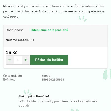
Masové kousky s lososem a pstruhem v omáčce. Šetrně vařené v páře
pro zachování chuti a vůně. Kompletní mokré krmivo pro dospělé kočky.
celý popis
Dostupnost
Odesíláme do 2 prac. dnů
Nejsme plátci DPH
16 Kč
Přidat do košíku
Číslo produktu:
68099
EAN kód:
8595602505999
Nakoupíš = Pomůžeš
5 % z každé objednávky posíláme na podporu útulků a
spolků.