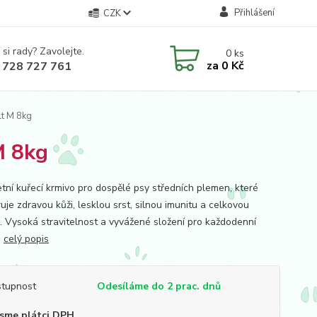
Přihlášení
CZK
 si rady? Zavolejte.
0
ks
za
0 Kč
 728 727 761
lt M 8kg
M 8kg
tní kuřecí krmivo pro dospělé psy středních plemen, které
je zdravou kůži, lesklou srst, silnou imunitu a celkovou
i. Vysoká stravitelnost a vyvážené složení pro každodenní
.
celý popis
tupnost
Odesíláme do 2 prac. dnů
sme plátci DPH