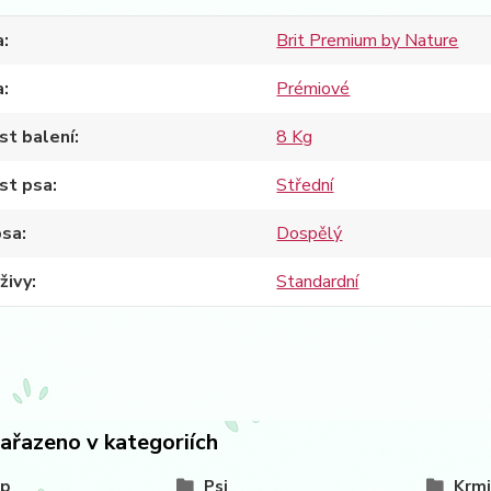
a
Brit Premium by Nature
a
Prémiové
st balení
8 Kg
st psa
Střední
psa
Dospělý
živy
Standardní
zařazeno v kategoriích
op
Psi
Krmi