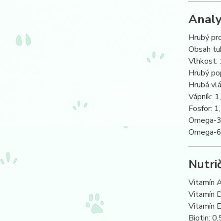
Analy
Hrubý pr
Obsah tu
Vlhkost:
Hrubý po
Hrubá vlá
Vápník: 1
Fosfor: 1
Omega-3 
Omega-6 
Nutri
Vitamín 
Vitamín 
Vitamín 
Biotin: 0