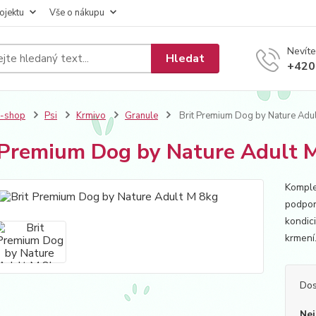
ojektu
Vše o nákupu
Nevíte
Hledat
+420
E-shop
Psi
Krmivo
Granule
Brit Premium Dog by Nature Adu
 Premium Dog by Nature Adult 
Komple
podporu
kondic
krmení
Dos
Nej