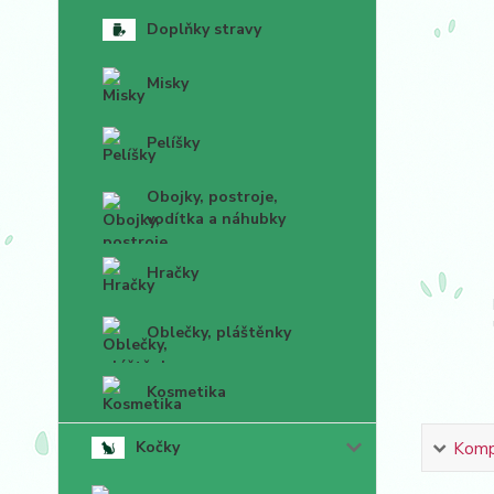
Doplňky stravy
Misky
Pelíšky
Obojky, postroje,
vodítka a náhubky
Hračky
Oblečky, pláštěnky
Kosmetika
Kočky
Kompl