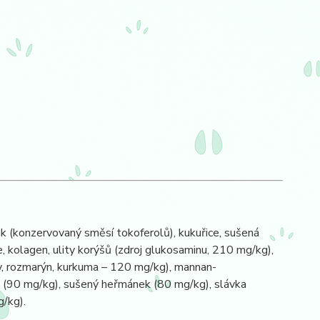
k (konzervovaný směsí tokoferolů), kukuřice, sušená
e, kolagen, ulity korýšů (zdroj glukosaminu, 210 mg/kg),
usy, rozmarýn, kurkuma – 120 mg/kg), mannan-
e (90 mg/kg), sušený heřmánek (80 mg/kg), slávka
/kg).