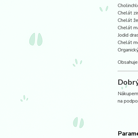
Cholinchl
Chelát zi
Chelát ž
Chelát m
Jodid dra
Chelát m
Organický
Obsahuje
Dobrý
Nákupem 
na podpor
Param