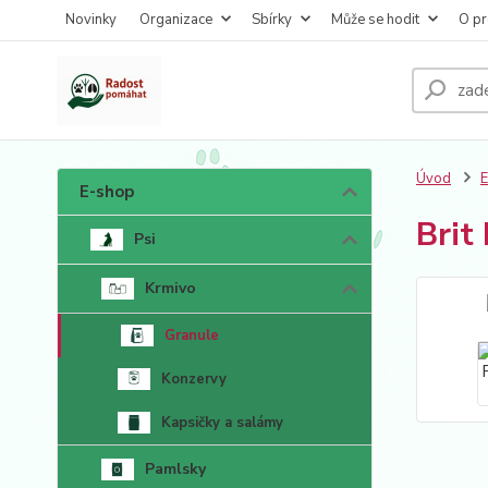
Novinky
Organizace
Sbírky
Může se hodit
O pr
Úvod
E-shop
Brit
Psi
Krmivo
Granule
Konzervy
Kapsičky a salámy
Pamlsky