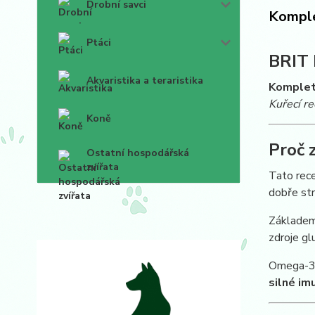
Drobní savci
Komple
Ptáci
BRIT
Akvaristika a teraristika
Kompletn
Kuřecí r
Koně
Proč 
Ostatní hospodářská
zvířata
Tato rec
dobře str
Základem
zdroje gl
Omega-3 m
silné im