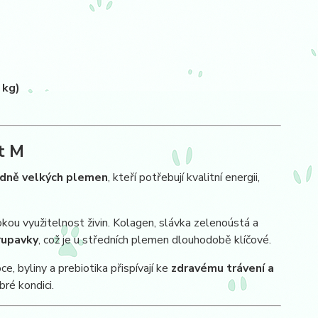
 kg)
t M
edně velkých plemen
, kteří potřebují kvalitní energii,
okou využitelnost živin. Kolagen, slávka zelenoústá a
rupavky
, což je u středních plemen dlouhodobě klíčové.
, byliny a prebiotika přispívají ke
zdravému trávení a
ré kondici.