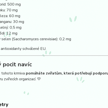
orid: 500 mg
nku: 70 mg
eleza: 60 mg
anganu: 30 mg
selný: 0,5 mg
ědi: 12 mg
 selen (Saccharomyces cerevisiae): 0,2 mg
 antioxidanty schválené EU.
 pocit navíc
tohoto krmiva
pomáháte zvířatům, která potřebují podporu
u zvířecích organizací. 💛
etry