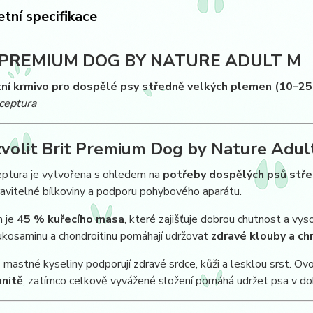
tní specifikace
 PREMIUM DOG BY NATURE ADULT M
í krmivo pro dospělé psy středně velkých plemen (10–25
eceptura
zvolit Brit Premium Dog by Nature Adul
eptura je vytvořena s ohledem na
potřeby dospělých psů stř
avitelné bílkoviny a podporu pohybového aparátu.
 je
45 % kuřecího masa
, které zajišťuje dobrou chutnost a vys
ukosaminu a chondroitinu pomáhají udržovat
zdravé klouby a ch
astné kyseliny podporují zdravé srdce, kůži a lesklou srst. Ovoce
unitě
, zatímco celkově vyvážené složení pomáhá udržet psa v dob