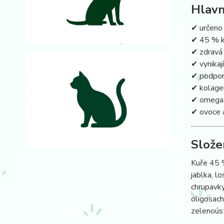
Hlavn
✔ určeno
✔ 45 % k
✔ zdravá 
✔ vynikaj
✔ podpor
✔ kolagen
✔ omega-
✔ ovoce a
Slože
Kuře 45 %
jablka, l
chrupavky
oligosach
zelenoúst