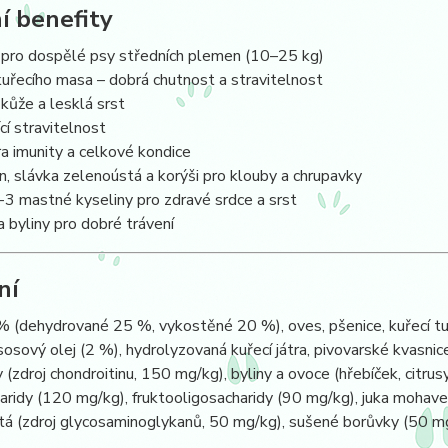
í benefity
 pro dospělé psy středních plemen (10–25 kg)
uřecího masa – dobrá chutnost a stravitelnost
kůže a lesklá srst
ící stravitelnost
a imunity a celkové kondice
, slávka zelenoústá a korýši pro klouby a chrupavky
3 mastné kyseliny pro zdravé srdce a srst
 byliny pro dobré trávení
ní
 (dehydrované 25 %, vykostěné 20 %), oves, pšenice, kuřecí tu
ososový olej (2 %), hydrolyzovaná kuřecí játra, pivovarské kvasnic
 (zdroj chondroitinu, 150 mg/kg), byliny a ovoce (hřebíček, citr
aridy (120 mg/kg), fruktooligosacharidy (90 mg/kg), juka mohav
á (zdroj glycosaminoglykanů, 50 mg/kg), sušené borůvky (50 mg