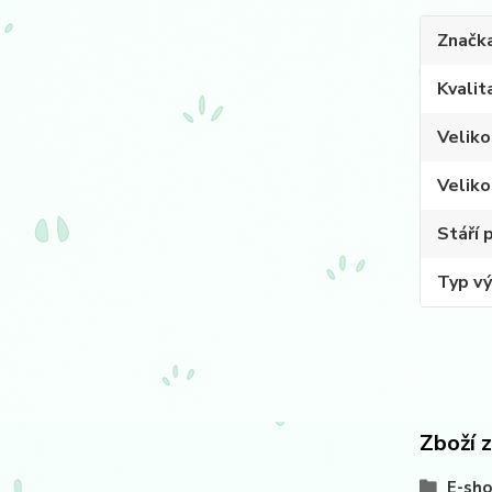
Značk
Kvalit
Veliko
Veliko
Stáří 
Typ vý
Zboží 
E-sh