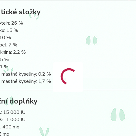
tické složky
otein: 26 %
ku: 15 %
 10 %
pel: 7 %
knina: 2,2 %
,5 %
,1 %
mastné kyseliny: 0,2 %
mastné kyseliny: 1,7 %
ční doplňky
A: 15 000 IU
D3: 1 000 IU
E: 400 mg
,5 mg