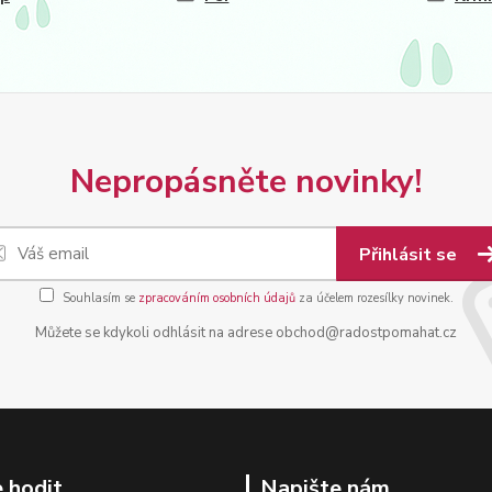
Nepropásněte novinky!
Přihlásit se
Souhlasím se
zpracováním osobních údajů
za účelem rozesílky novinek.
Můžete se kdykoli odhlásit na adrese obchod@radostpomahat.cz
 hodit
Napište nám