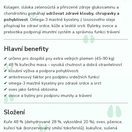
Kolagen, slávka zelenoústá a přirozené zdroje glukosaminu a
chondroitinu pomáhají
udržovat zdravé klouby, chrupavky a
pohyblivost
. Omega-3 mastné kyseliny z lososového oleje
přispívají ke zdraví srdce, kůže a lesklé srsti. Bylinky, ovoce a
prebiotika podporují imunitní systém a správnou funkci trávení.
Hlavní benefity
✔ určeno pro dospělé psy extra velkých plemen (45–90 kg)
✔ 48 % kuřecího masa – vysoká chutnost a dobrá stravitelnost
✔ kloubní výživa a podpora pohyblivosti
✔ antistresový faktor pro podporu srdečních funkcí
✔ omega-3 mastné kyseliny pro zdravé srdce a srst
✔ oves jako šetrná obilovina
✔ ovoce a byliny pro podporu imunity a trávení
Složení
Kuře 48 % (dehydrované 28 %, vykostěné 20 %), oves, pšenice,
kuřecí tuk (konzervovaný směsí tokoferolů), kukuřice, sušená