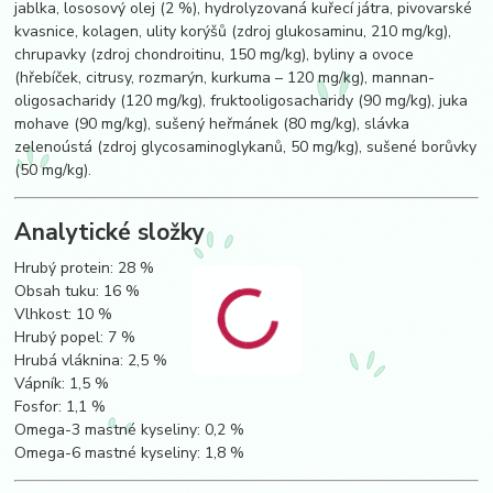
jablka, lososový olej (2 %), hydrolyzovaná kuřecí játra, pivovarské
kvasnice, kolagen, ulity korýšů (zdroj glukosaminu, 210 mg/kg),
chrupavky (zdroj chondroitinu, 150 mg/kg), byliny a ovoce
(hřebíček, citrusy, rozmarýn, kurkuma – 120 mg/kg), mannan-
oligosacharidy (120 mg/kg), fruktooligosacharidy (90 mg/kg), juka
mohave (90 mg/kg), sušený heřmánek (80 mg/kg), slávka
zelenoústá (zdroj glycosaminoglykanů, 50 mg/kg), sušené borůvky
(50 mg/kg).
Analytické složky
Hrubý protein: 28 %
Obsah tuku: 16 %
Vlhkost: 10 %
Hrubý popel: 7 %
Hrubá vláknina: 2,5 %
Vápník: 1,5 %
Fosfor: 1,1 %
Omega-3 mastné kyseliny: 0,2 %
Omega-6 mastné kyseliny: 1,8 %