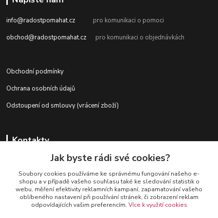
info@radostpomahat.cz
pro komunikaci o pomoci
obchod@radostpomahat.cz
pro komunikaci o objednávkách
Obchodní podmínky
Ochrana osobních údajů
Odstoupení od smlouvy (vrácení zboží)
Kontakty
Jak byste rádi své cookies?
Soubory cookies používáme ke správnému fungování našeho e-
+420 728 727 761
shopu a v případě vašeho souhlasu také ke sledování statistik o
webu, měření efektivity reklamních kampaní, zapamatování vašeho
oblíbeného nastavení při používání stránek, či zobrazení reklam
odpovídajících vašim preferencím.
Více k využití cookies