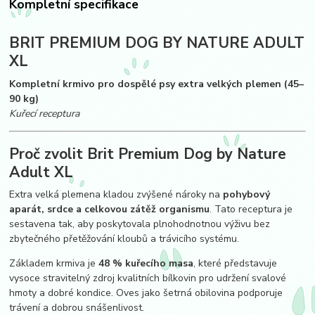
Kompletní specifikace
BRIT PREMIUM DOG BY NATURE ADULT
XL
Kompletní krmivo pro dospělé psy extra velkých plemen (45–
90 kg)
Kuřecí receptura
Proč zvolit Brit Premium Dog by Nature
Adult XL
Extra velká plemena kladou zvýšené nároky na
pohybový
aparát, srdce a celkovou zátěž organismu
. Tato receptura je
sestavena tak, aby poskytovala plnohodnotnou výživu bez
zbytečného přetěžování kloubů a trávicího systému.
Základem krmiva je
48 % kuřecího masa
, které představuje
vysoce stravitelný zdroj kvalitních bílkovin pro udržení svalové
hmoty a dobré kondice. Oves jako šetrná obilovina podporuje
trávení a dobrou snášenlivost.