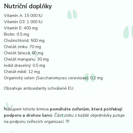
Nutriční doplňky
Vitamín A: 15 000 IU
Vitamín D3: 1 000 IU
Vitamín E: 400 mg
Biotin: 0,5 mg
Cholinchlorid: 500 mg
Chelát zinku: 70 mg
Chelát železa: 60 mg
Chelát manganu: 30 mg
Jodid draselný: 0,5 mg
Chelát mědi: 12 mg
Organický selen (Saccharomyces cerevisiae): 0,2 mg
Obsahuje antioxidanty schválené EU.
Nákupem tohoto krmiva
pomáháte zvířatům, která potřebují
podporu a druhou šanci
. Část zisku z každé objednávky putuje
na podporu zvířecích organizací. 💛