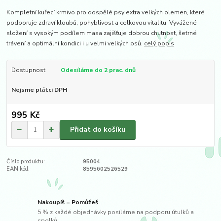
Kompletní kuřecí krmivo pro dospělé psy extra velkých plemen, které
podporuje zdraví kloubů, pohyblivost a celkovou vitalitu. Vyvážené
složení s vysokým podílem masa zajišťuje dobrou chutnost, šetrné
trávení a optimální kondici i u velmi velkých psů.
celý popis
Dostupnost
Odesíláme do 2 prac. dnů
Nejsme plátci DPH
995 Kč
Přidat do košíku
Číslo produktu:
95004
EAN kód:
8595602526529
Nakoupíš = Pomůžeš
5 % z každé objednávky posíláme na podporu útulků a
spolků.