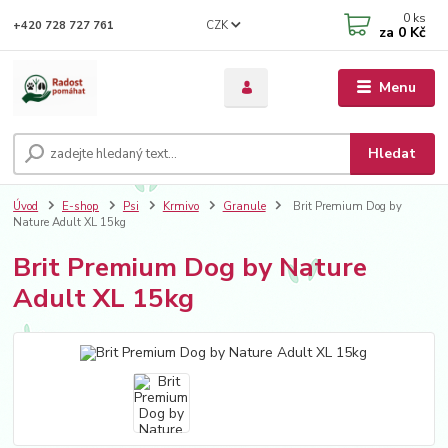
0
ks
CZK
+420 728 727 761
za
0 Kč
Menu
Hledat
Úvod
E-shop
Psi
Krmivo
Granule
Brit Premium Dog by
Nature Adult XL 15kg
Brit Premium Dog by Nature
Adult XL 15kg