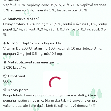
Vepřové 36 %, vepřový vývar 35,5 %, kuře 21 %, vepřová trachea
5 %, rozmarýn 1 %, minerály 1 %, lososový olej 0,5 %.
⚖️
Analytické složení
Hrubý protein 8,5 %, hrubý tuk 5,5 %, hrubá vláknina 0,3 %, hrubý
popel 2,7 %, vlhkost 78,0 %, vápník 0,3 %, fosfor 0,3 %, sodík 0,5
%.
➕
Nutriční doplňkové látky na 1 kg
Vitamin D3 200 IU, vitamin E 100 mg, zinek 10 mg, železo 8 mg,
mangan 2 mg, jód 0,5 mg, měď 0,5 mg.
🔋
Metabolizovatelná energie
1 020 kcal / kg
📦
Hmotnost
800 g
💛
Dobrý pocit
Koupí tohoto krmiva podporujete organizace a útulky, které
pomáhají psům v nouzi. Každá miska tak má smysl nejen pro
vašeho psa, ale i pro další, kteří čekají na nový domov. 🐾💛