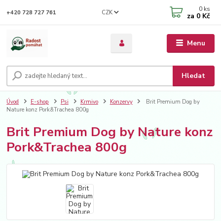
0
ks
CZK
+420 728 727 761
za
0 Kč
Menu
Hledat
Úvod
E-shop
Psi
Krmivo
Konzervy
Brit Premium Dog by
Nature konz Pork&Trachea 800g
Brit Premium Dog by Nature konz
Pork&Trachea 800g