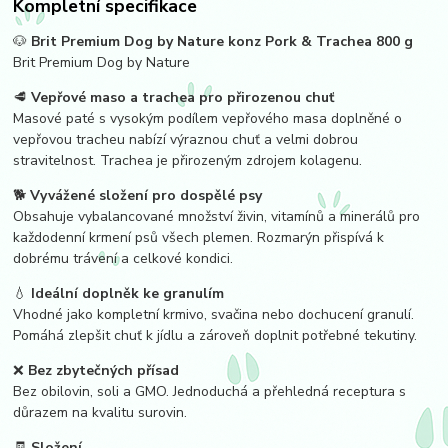
Kompletní specifikace
🐶
Brit Premium Dog by Nature konz Pork & Trachea 800 g
Brit Premium Dog by Nature
🥩
Vepřové maso a trachea pro přirozenou chuť
Masové paté s vysokým podílem vepřového masa doplněné o
vepřovou tracheu nabízí výraznou chuť a velmi dobrou
stravitelnost. Trachea je přirozeným zdrojem kolagenu.
🐕
Vyvážené složení pro dospělé psy
Obsahuje vybalancované množství živin, vitamínů a minerálů pro
každodenní krmení psů všech plemen. Rozmarýn přispívá k
dobrému trávení a celkové kondici.
💧
Ideální doplněk ke granulím
Vhodné jako kompletní krmivo, svačina nebo dochucení granulí.
Pomáhá zlepšit chuť k jídlu a zároveň doplnit potřebné tekutiny.
❌
Bez zbytečných přísad
Bez obilovin, soli a GMO. Jednoduchá a přehledná receptura s
důrazem na kvalitu surovin.
🧾
Složení