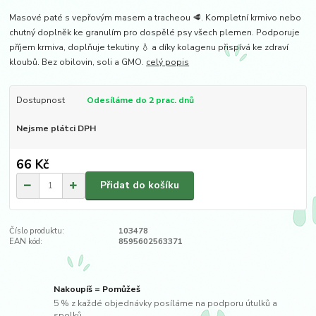
Masové paté s vepřovým masem a tracheou 🥩. Kompletní krmivo nebo
chutný doplněk ke granulím pro dospělé psy všech plemen. Podporuje
příjem krmiva, doplňuje tekutiny 💧 a díky kolagenu přispívá ke zdraví
kloubů. Bez obilovin, soli a GMO.
celý popis
Dostupnost
Odesíláme do 2 prac. dnů
Nejsme plátci DPH
66 Kč
Přidat do košíku
Číslo produktu:
103478
EAN kód:
8595602563371
Nakoupíš = Pomůžeš
5 % z každé objednávky posíláme na podporu útulků a
spolků.