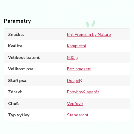
Parametry
Značka
Brit Premium by Nature
Kvalita
Kompletní
Velikost balení
800 g
Velikost psa
Bez omezení
Stáří psa
Dospělý
Zdraví
Pohybový aparát
Chuť
Vepřové
Typ výživy
Standardní