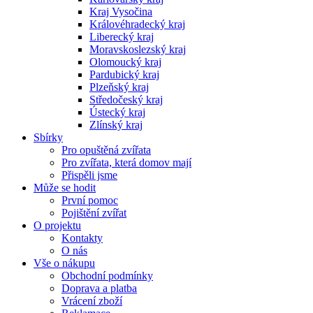
Kraj Vysočina
Královéhradecký kraj
Liberecký kraj
Moravskoslezský kraj
Olomoucký kraj
Pardubický kraj
Plzeňský kraj
Středočeský kraj
Ústecký kraj
Zlínský kraj
Sbírky
Pro opuštěná zvířata
Pro zvířata, která domov mají
Přispěli jsme
Může se hodit
První pomoc
Pojištění zvířat
O projektu
Kontakty
O nás
Vše o nákupu
Obchodní podmínky
Doprava a platba
Vrácení zboží