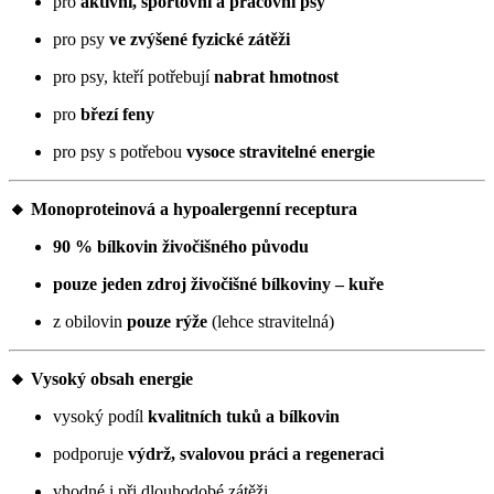
pro
aktivní, sportovní a pracovní psy
pro psy
ve zvýšené fyzické zátěži
pro psy, kteří potřebují
nabrat hmotnost
pro
březí feny
pro psy s potřebou
vysoce stravitelné energie
🔸 Monoproteinová a hypoalergenní receptura
90 % bílkovin živočišného původu
pouze jeden zdroj živočišné bílkoviny – kuře
z obilovin
pouze rýže
(lehce stravitelná)
🔸 Vysoký obsah energie
vysoký podíl
kvalitních tuků a bílkovin
podporuje
výdrž, svalovou práci a regeneraci
vhodné i při dlouhodobé zátěži