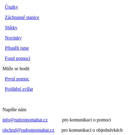
Útulky
Záchranné stanice
Sbírky
Novinky
Přispěli jsme
Fond pomoci
Může se hodit
První pomoc
Pojištění zvířat
Napište nám
info@radostpomahat.cz
pro komunikaci o pomoci
obchod@radostpomahat.cz
pro komunikaci o objednávkách