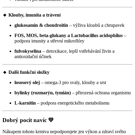
🔸 Klouby, imunita a trávení
glukosamin & chondroitin
– výživa kloubů a chrupavek
FOS, MOS, beta-glukany a Lactobacillus acidophilus
–
podpora imunity a střevní mikroflóry
fulvokyselina
– detoxikace, lepší vstřebávání živin a
antioxidační účinek
🔸 Další funkční složky
lososový olej
– omega-3 pro svaly, klouby a srst
bylinky (rozmarýn, tymián)
– přirozená ochrana organismu
L-karnitin
– podpora energetického metabolismu
Dobrý pocit navíc 💛
Nákupem tohoto krmiva nepodporujete jen výkon a zdraví svého