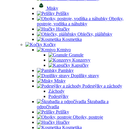
Misky
Pelíšky
Obojky,
postroje, vodítka a náhubky
Hračky
Oblečky, pláštěnky
Kosmetika
Kočky
Krmivo
Granule
Konzervy
Kapsičky
Pamlsky
Doplňky stravy
Misky
Podestýlky a záchody
Záchody
Podestýlky
Škrabadla a
odpočívadla
Pelíšky
Obojky, postroje
Hračky
Kosmetika