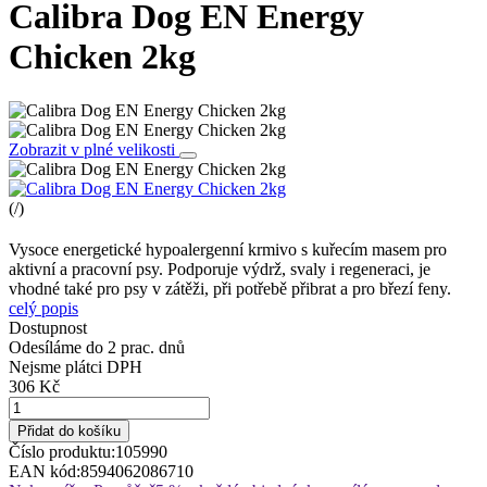
Calibra Dog EN Energy
Chicken 2kg
Zobrazit v plné velikosti
(
/
)
Vysoce energetické hypoalergenní krmivo s kuřecím masem pro
aktivní a pracovní psy. Podporuje výdrž, svaly i regeneraci, je
vhodné také pro psy v zátěži, při potřebě přibrat a pro březí feny.
celý popis
Dostupnost
Odesíláme do 2 prac. dnů
Nejsme plátci DPH
306 Kč
Přidat do košíku
Číslo produktu:
105990
EAN kód:
8594062086710