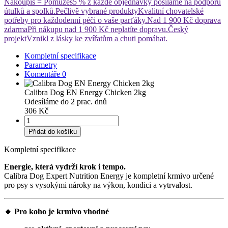
Nakoupíš = Pomůžeš
5 % z každé objednávky posíláme na podporu
útulků a spolků.
Pečlivě vybrané produkty
Kvalitní chovatelské
potřeby pro každodenní péči o vaše parťáky.
Nad 1 900 Kč doprava
zdarma
Při nákupu nad 1 900 Kč neplatíte dopravu.
Český
projekt
Vznikl z lásky ke zvířatům a chuti pomáhat.
Kompletní specifikace
Parametry
Komentáře
0
Calibra Dog EN Energy Chicken 2kg
Odesíláme do 2 prac. dnů
306 Kč
Přidat do košíku
Kompletní specifikace
Energie, která vydrží krok i tempo.
Calibra Dog Expert Nutrition Energy je kompletní krmivo určené
pro psy s vysokými nároky na výkon, kondici a vytrvalost.
🔸 Pro koho je krmivo vhodné