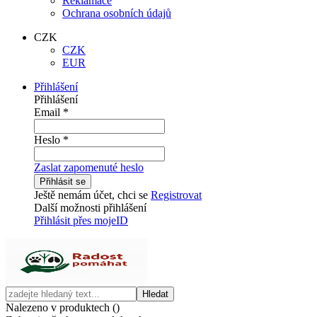
Reklamace
Ochrana osobních údajů
CZK
CZK
EUR
Přihlášení
Přihlášení
Email
*
Heslo
*
Zaslat zapomenuté heslo
Přihlásit se
Ještě nemám účet, chci se
Registrovat
Další možnosti přihlášení
Přihlásit přes mojeID
Hledat
Nalezeno v produktech (
)