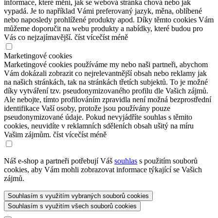
informace, které mění, jak se webová stránka chová nebo jak
vypadá. Je to například Vámi preferovaný jazyk, měna, oblíbené
nebo naposledy prohlížené produkty apod. Díky těmto cookies Vám
můžeme doporučit na webu produkty a nabídky, které budou pro
Vás co nejzajímavější.
číst více
číst méně
Marketingové cookies
Marketingové cookies používáme my nebo naši partneři, abychom
Vám dokázali zobrazit co nejrelevantnější obsah nebo reklamy jak
na našich stránkách, tak na stránkách třetích subjektů. To je možné
díky vytváření tzv. pseudonymizovaného profilu dle Vašich zájmů.
Ale nebojte, tímto profilováním zpravidla není možná bezprostřední
identifikace Vaší osoby, protože jsou používány pouze
pseudonymizované údaje. Pokud nevyjádříte souhlas s těmito
cookies, neuvidíte v reklamních sděleních obsah ušitý na míru
Vašim zájmům.
číst více
číst méně
Náš e-shop a partneři potřebují Váš
souhlas
s použitím souborů
cookies, aby Vám mohli zobrazovat informace týkající se Vašich
zájmů.
Souhlasím s využitím vybraných souborů cookies
Souhlasím s využitím všech souborů cookies