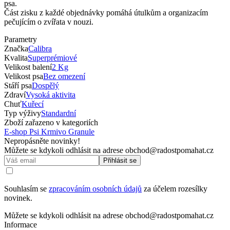
psa.
Část zisku z každé objednávky pomáhá útulkům a organizacím
pečujícím o zvířata v nouzi.
Parametry
Značka
Calibra
Kvalita
Superprémiové
Velikost balení
2 Kg
Velikost psa
Bez omezení
Stáří psa
Dospělý
Zdraví
Vysoká aktivita
Chuť
Kuřecí
Typ výživy
Standardní
Zboží zařazeno v kategoriích
E-shop
Psi
Krmivo
Granule
Nepropásněte novinky!
Můžete se kdykoli odhlásit na adrese obchod@radostpomahat.cz
Přihlásit se
Souhlasím se
zpracováním osobních údajů
za účelem rozesílky
novinek.
Můžete se kdykoli odhlásit na adrese obchod@radostpomahat.cz
Informace