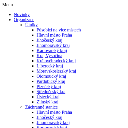
Menu
Novinky
Organizace
Útulky
Působící na více místech
Hlavní město Praha
Jihočeský kraj
Jihomoravský kraj
Karlovarský kraj
Kraj Vysočina
Královéhradecký kraj
Liberecký kraj
Moravskoslezský kraj
Olomoucký kraj
Pardubický kraj
Plzeňský kraj
Středočeský kraj
Ústecký kraj
Zlínský kraj
Záchranné stanice
Hlavní město Praha
Jihočeský kraj
Jihomoravský kraj
Karlovarský kraj