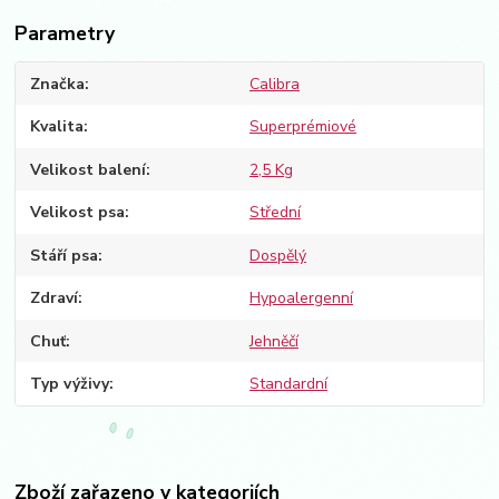
Parametry
Značka
Calibra
Kvalita
Superprémiové
Velikost balení
2,5 Kg
Velikost psa
Střední
Stáří psa
Dospělý
Zdraví
Hypoalergenní
Chuť
Jehněčí
Typ výživy
Standardní
Zboží zařazeno v kategoriích