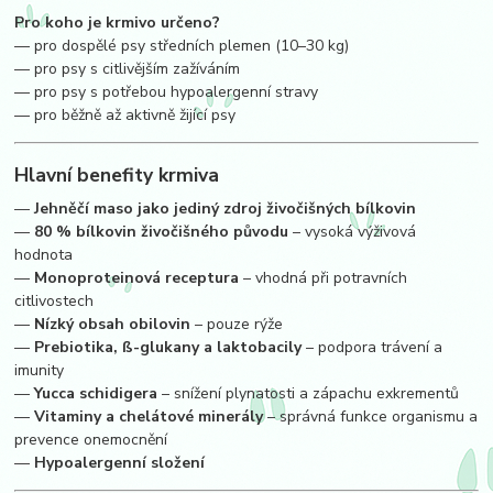
Pro koho je krmivo určeno?
— pro dospělé psy středních plemen (10–30 kg)
— pro psy s citlivějším zažíváním
— pro psy s potřebou hypoalergenní stravy
— pro běžně až aktivně žijící psy
Hlavní benefity krmiva
—
Jehněčí maso jako jediný zdroj živočišných bílkovin
—
80 % bílkovin živočišného původu
– vysoká výživová
hodnota
—
Monoproteinová receptura
– vhodná při potravních
citlivostech
—
Nízký obsah obilovin
– pouze rýže
—
Prebiotika, ß-glukany a laktobacily
– podpora trávení a
imunity
—
Yucca schidigera
– snížení plynatosti a zápachu exkrementů
—
Vitaminy a chelátové minerály
– správná funkce organismu a
prevence onemocnění
—
Hypoalergenní složení