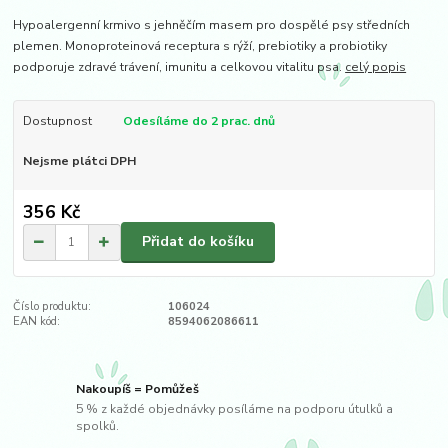
Hypoalergenní krmivo s jehněčím masem pro dospělé psy středních
plemen. Monoproteinová receptura s rýží, prebiotiky a probiotiky
podporuje zdravé trávení, imunitu a celkovou vitalitu psa.
celý popis
Dostupnost
Odesíláme do 2 prac. dnů
Nejsme plátci DPH
356 Kč
Přidat do košíku
Číslo produktu:
106024
EAN kód:
8594062086611
Nakoupíš = Pomůžeš
5 % z každé objednávky posíláme na podporu útulků a
spolků.