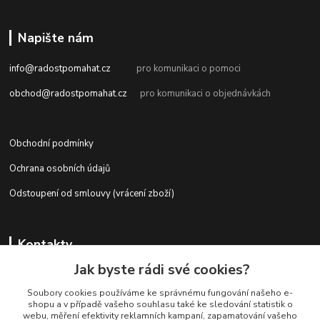
Napište nám
info@radostpomahat.cz
pro komunikaci o pomoci
obchod@radostpomahat.cz
pro komunikaci o objednávkách
Obchodní podmínky
Ochrana osobních údajů
Odstoupení od smlouvy (vrácení zboží)
Kontakty
Jak byste rádi své cookies?
Soubory cookies používáme ke správnému fungování našeho e-
+420 728 727 761
shopu a v případě vašeho souhlasu také ke sledování statistik o
webu, měření efektivity reklamních kampaní, zapamatování vašeho