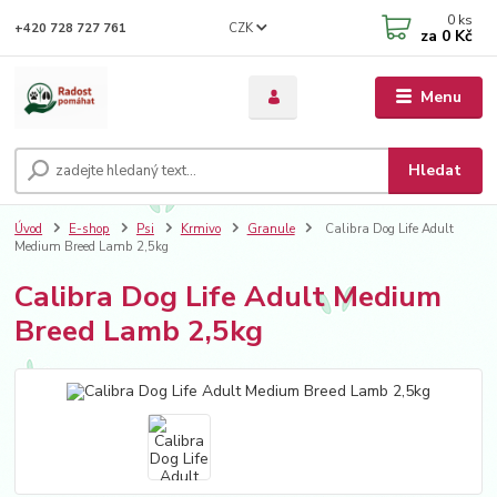
0
ks
CZK
+420 728 727 761
za
0 Kč
Menu
Hledat
Úvod
E-shop
Psi
Krmivo
Granule
Calibra Dog Life Adult
Medium Breed Lamb 2,5kg
Calibra Dog Life Adult Medium
Breed Lamb 2,5kg