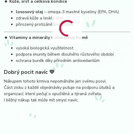
🔸 Kůže, srst a celková kondice
lososový olej
– omega-3 mastné kyseliny (EPA, DHA)
zdravá kůže a lesklá srst
přirozený protizánětlivý účinek
🔸 Vitaminy a minerály v chelátové formě
vysoká biologická využitelnost
podpora imunity během dlouhého růstového období
ochrana buněk díky přírodním antioxidantům
Dobrý pocit navíc 💛
Nákupem tohoto krmiva nepomáháte jen svému psovi.
Část zisku z každé objednávky putuje na podporu útulků a
organizací, které pečují o opuštěná a týraná zvířata.
I běžný nákup tak může mít smysl navíc.