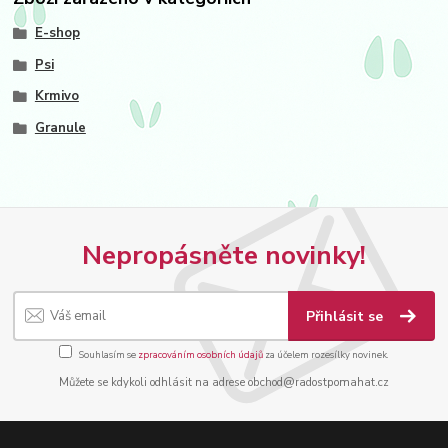
E-shop
Psi
Krmivo
Granule
Nepropásněte novinky!
Přihlásit se
Souhlasím se
zpracováním osobních údajů
za účelem rozesílky novinek.
Můžete se kdykoli odhlásit na adrese obchod@radostpomahat.cz