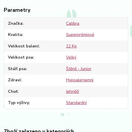
Parametry
Značka
Calibra
Kvalita
Superprémiové
Velikost balení
12 Kg
Velikost psa
Velký
Stáří psa
Štěně - Junior
Zdraví
Hypoalergenní
Chuť
Jehněčí
Typ výživy
Standardní
Zboží zařazeno v kategoriích