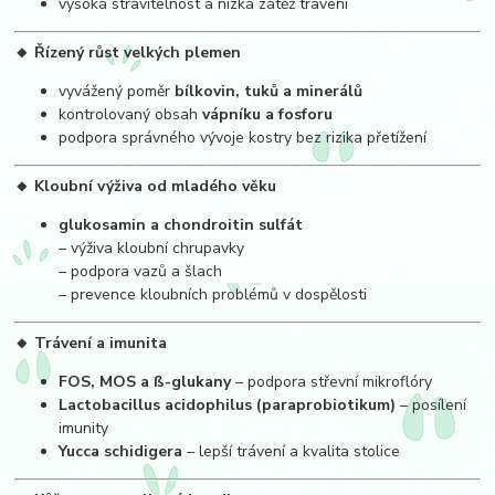
vysoká stravitelnost a nízká zátěž trávení
🔸 Řízený růst velkých plemen
vyvážený poměr
bílkovin, tuků a minerálů
kontrolovaný obsah
vápníku a fosforu
podpora správného vývoje kostry bez rizika přetížení
🔸 Kloubní výživa od mladého věku
glukosamin a chondroitin sulfát
– výživa kloubní chrupavky
– podpora vazů a šlach
– prevence kloubních problémů v dospělosti
🔸 Trávení a imunita
FOS, MOS a ß-glukany
– podpora střevní mikroflóry
Lactobacillus acidophilus (paraprobiotikum)
– posílení
imunity
Yucca schidigera
– lepší trávení a kvalita stolice