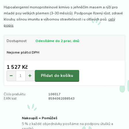
Hypoalergenní monoproteinové krmivo s jehněčím masem a rýží pro
mladé psy velkých plemen (3–30 měsíců). Podporuje řízený růst, zdravé
klouby, silnou imunitu a výbornou stravitelnost i u citlivých psů.
celý
popis
Dostupnost
Odesíláme do 2 prac. dnů
Nejsme plátci DPH
1 527 Kč
Přidat do košíku
Číslo produktu:
106017
EAN kód:
8594062086543
Nakoupíš = Pomůžeš
5 % z každé objednávky posíláme na podporu útulků a
spolků.