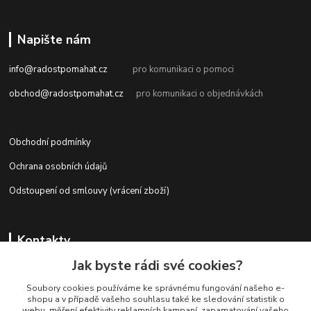
Napište nám
info@radostpomahat.cz
pro komunikaci o pomoci
obchod@radostpomahat.cz
pro komunikaci o objednávkách
Obchodní podmínky
Ochrana osobních údajů
Odstoupení od smlouvy (vrácení zboží)
Kontakty
Jak byste rádi své cookies?
Soubory cookies používáme ke správnému fungování našeho e-
+420 728 727 761
shopu a v případě vašeho souhlasu také ke sledování statistik o
webu, měření efektivity reklamních kampaní, zapamatování vašeho