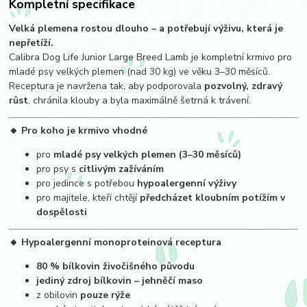
Kompletní specifikace
Velká plemena rostou dlouho – a potřebují výživu, která je
nepřetíží.
Calibra Dog Life Junior Large Breed Lamb je kompletní krmivo pro
mladé psy velkých plemen (nad 30 kg) ve věku 3–30 měsíců.
Receptura je navržena tak, aby podporovala
pozvolný, zdravý
růst
, chránila klouby a byla maximálně šetrná k trávení.
🔸 Pro koho je krmivo vhodné
pro
mladé psy velkých plemen (3–30 měsíců)
pro psy s
citlivým zažíváním
pro jedince s potřebou
hypoalergenní výživy
pro majitele, kteří chtějí
předcházet kloubním potížím v
dospělosti
🔸 Hypoalergenní monoproteinová receptura
80 % bílkovin živočišného původu
jediný zdroj bílkovin – jehněčí maso
z obilovin
pouze rýže