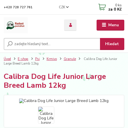
0
ks
CZK
+420 728 727 761
za
0 Kč
Menu
Hledat
Úvod
E-shop
Psi
Krmivo
Granule
Calibra Dog Life Junior
Large Breed Lamb 12kg
Calibra Dog Life Junior Large
Breed Lamb 12kg