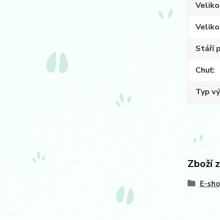
Veliko
Veliko
Stáří 
Chuť
Typ vý
Zboží 
E-sh