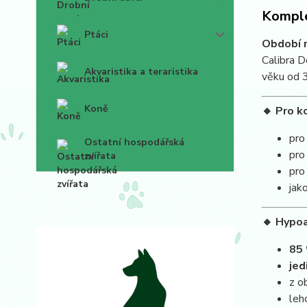
Komple
Ptáci
Období r
Calibra D
Akvaristika a teraristika
věku od 3
Koně
🔸 Pro k
pr
Ostatní hospodářská
pro
zvířata
pro
jak
🔸 Hypo
85 
jed
z o
leh