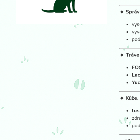
🔸 Správ
vys
vyv
pod
🔸 Tráve
FOS
Lac
Yuc
🔸 Kůže, 
los
zdr
pod