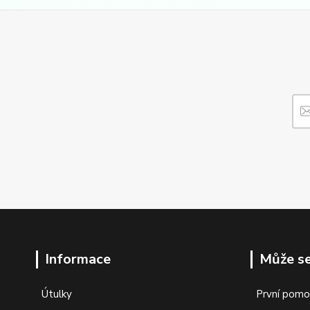
Informace
Může se
Útulky
První pomo