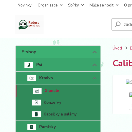
Novinky
Organizace
Sbírky
Může se hodit
O pr
Úvod
E-shop
Cali
Psi
Krmivo
Granule
Konzervy
Kapsičky a salámy
Pamlsky