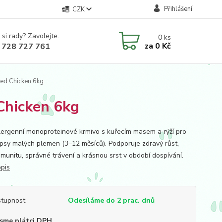
Přihlášení
CZK
 si rady? Zavolejte.
0
ks
za
0 Kč
 728 727 761
eed Chicken 6kg
 Chicken 6kg
ergenní monoproteinové krmivo s kuřecím masem a rýží pro
psy malých plemen (3–12 měsíců). Podporuje zdravý růst,
imunitu, správné trávení a krásnou srst v období dospívání.
opis
tupnost
Odesíláme do 2 prac. dnů
sme plátci DPH