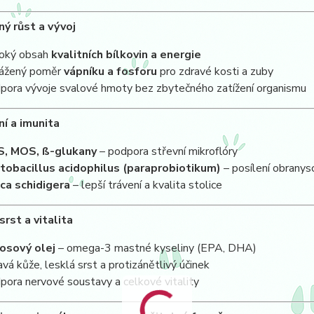
ný růst a vývoj
oký obsah
kvalitních bílkovin a energie
ážený poměr
vápníku a fosforu
pro zdravé kosti a zuby
pora vývoje svalové hmoty bez zbytečného zatížení organismu
ní a imunita
, MOS, ß-glukany
– podpora střevní mikroflóry
tobacillus acidophilus (paraprobiotikum)
– posílení obranys
ca schidigera
– lepší trávení a kvalita stolice
srst a vitalita
osový olej
– omega-3 mastné kyseliny (EPA, DHA)
avá kůže, lesklá srst a protizánětlivý účinek
pora nervové soustavy a celkové vitality