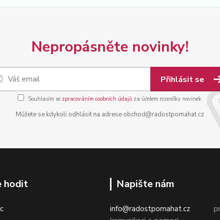
Nepropásněte novinky!
Přihlásit se
Souhlasím se
zpracováním osobních údajů
za účelem rozesílky novinek.
Můžete se kdykoli odhlásit na adrese obchod@radostpomahat.cz
 hodit
Napište nám
c
info@radostpomahat.cz
pr