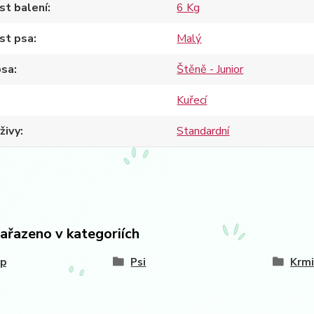
st balení
6 Kg
st psa
Malý
psa
Štěně - Junior
Kuřecí
živy
Standardní
zařazeno v kategoriích
op
Psi
Krmi