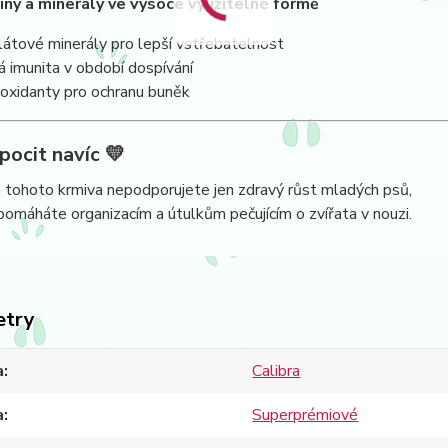
iny a minerály ve vysoce využitelné formě
látové minerály pro lepší vstřebatelnost
ná imunita v období dospívání
ioxidanty pro ochranu buněk
pocit navíc 💛
tohoto krmiva nepodporujete jen zdravý růst mladých psů,
pomáháte organizacím a útulkům pečujícím o zvířata v nouzi.
etry
a
Calibra
a
Superprémiové