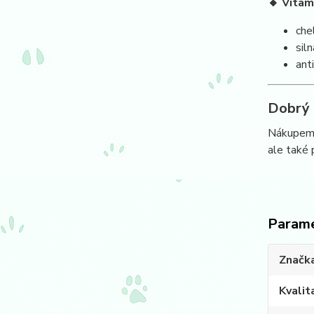
🔸 Vitam
che
sil
ant
Dobrý 
Nákupem 
ale také 
Param
Značk
Kvalit