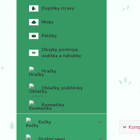
Doplňky stravy
Misky
Pelíšky
Obojky, postroje,
vodítka a náhubky
Hračky
Oblečky, pláštěnky
Kosmetika
Kočky
Kompl
Drobní savci