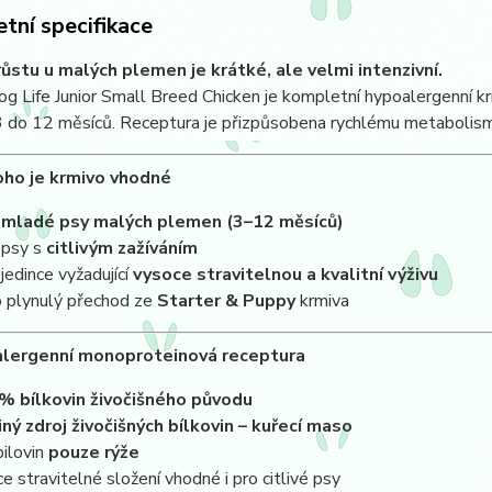
tní specifikace
ůstu u malých plemen je krátké, ale velmi intenzivní.
og Life Junior Small Breed Chicken je kompletní hypoalergenní 
 do 12 měsíců. Receptura je přizpůsobena rychlému metabolismu,
oho je krmivo vhodné
o
mladé psy malých plemen (3–12 měsíců)
 psy s
citlivým zažíváním
 jedince vyžadující
vysoce stravitelnou a kvalitní výživu
o plynulý přechod ze
Starter & Puppy
krmiva
alergenní monoproteinová receptura
% bílkovin živočišného původu
iný zdroj živočišných bílkovin – kuřecí maso
bilovin
pouze rýže
ce stravitelné složení vhodné i pro citlivé psy