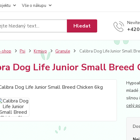
ojektu
Vše o nákupu
Nevíte
Hledat
+420
E-shop
Psi
Krmivo
Granule
Calibra Dog Life Junior Small Br
bra Dog Life Junior Small Breed
Hypoal
mladé 
silnou 
celý p
Dos
Nej