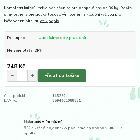
Kompletní kuřecí krmivo bez pšenice pro dospělé psy do 30 kg. Dobře
stravitelné, s prebiotiky, lososovým olejem a kloubní výživou pro
každodenní vitalitu.
celý popis
Dostupnost
Odesíláme do 2 prac. dnů
Nejsme plátci DPH
248 Kč
Přidat do košíku
Číslo produktu:
115229
EAN kód:
8594062088851
Nakoupíš = Pomůžeš
5 % z každé objednávky posíláme na podporu útulků a
spolků.