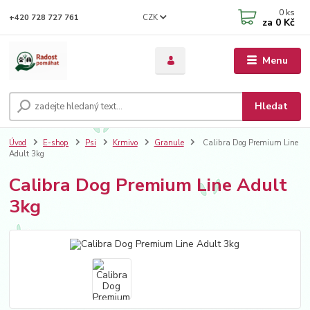
0
ks
CZK
+420 728 727 761
za
0 Kč
Menu
Hledat
Úvod
E-shop
Psi
Krmivo
Granule
Calibra Dog Premium Line
Adult 3kg
Calibra Dog Premium Line Adult
3kg