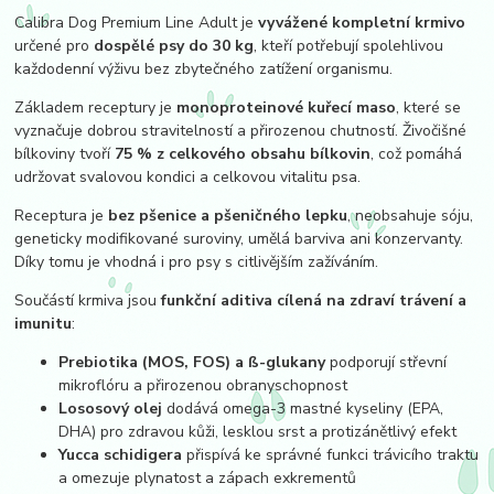
Calibra Dog Premium Line Adult je
vyvážené kompletní krmivo
určené pro
dospělé psy do 30 kg
, kteří potřebují spolehlivou
každodenní výživu bez zbytečného zatížení organismu.
Základem receptury je
monoproteinové kuřecí maso
, které se
vyznačuje dobrou stravitelností a přirozenou chutností. Živočišné
bílkoviny tvoří
75 % z celkového obsahu bílkovin
, což pomáhá
udržovat svalovou kondici a celkovou vitalitu psa.
Receptura je
bez pšenice a pšeničného lepku
, neobsahuje sóju,
geneticky modifikované suroviny, umělá barviva ani konzervanty.
Díky tomu je vhodná i pro psy s citlivějším zažíváním.
Součástí krmiva jsou
funkční aditiva cílená na zdraví trávení a
imunitu
:
Prebiotika (MOS, FOS) a ß-glukany
podporují střevní
mikroflóru a přirozenou obranyschopnost
Lososový olej
dodává omega-3 mastné kyseliny (EPA,
DHA) pro zdravou kůži, lesklou srst a protizánětlivý efekt
Yucca schidigera
přispívá ke správné funkci trávicího traktu
a omezuje plynatost a zápach exkrementů