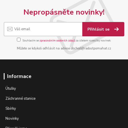
Nepropásněte novinky!
Přihlásit se
Souhlasím se
zpracováním osobních údajů
za účelem rozesílky novinek.
Můžete se kdykoli odhlásit na adrese obchod@radostpomahat.cz
Informace
Útulky
Záchranné stanice
Sbírky
Novinky