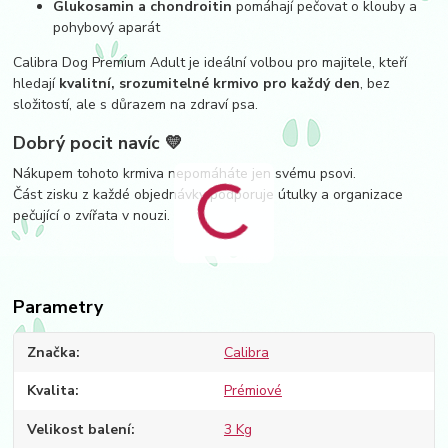
Glukosamin a chondroitin
pomáhají pečovat o klouby a
pohybový aparát
Calibra Dog Premium Adult je ideální volbou pro majitele, kteří
hledají
kvalitní, srozumitelné krmivo pro každý den
, bez
složitostí, ale s důrazem na zdraví psa.
Dobrý pocit navíc 💛
Nákupem tohoto krmiva nepomáháte jen svému psovi.
Část zisku z každé objednávky podporuje útulky a organizace
pečující o zvířata v nouzi.
Parametry
Značka
Calibra
Kvalita
Prémiové
Velikost balení
3 Kg