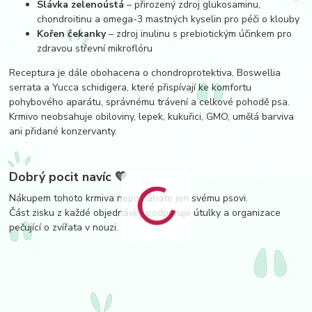
Slávka zelenoústá
– přirozený zdroj glukosaminu,
chondroitinu a omega-3 mastných kyselin pro péči o klouby
Kořen čekanky
– zdroj inulinu s prebiotickým účinkem pro
zdravou střevní mikroflóru
Receptura je dále obohacena o chondroprotektiva, Boswellia
serrata a Yucca schidigera, které přispívají ke komfortu
pohybového aparátu, správnému trávení a celkové pohodě psa.
Krmivo neobsahuje obiloviny, lepek, kukuřici, GMO, umělá barviva
ani přidané konzervanty.
Dobrý pocit navíc 💛
Nákupem tohoto krmiva nepomáháte jen svému psovi.
Část zisku z každé objednávky podporuje útulky a organizace
pečující o zvířata v nouzi.