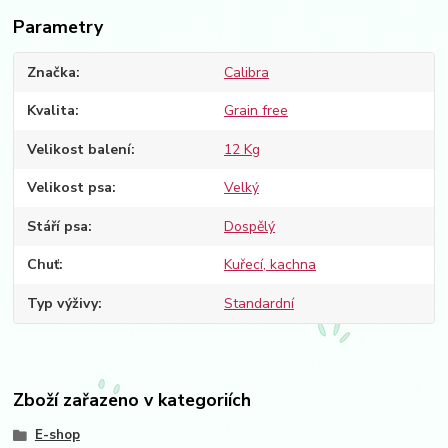
Parametry
Značka
Calibra
Kvalita
Grain free
Velikost balení
12 Kg
Velikost psa
Velký
Stáří psa
Dospělý
Chuť
Kuřecí, kachna
Typ výživy
Standardní
Zboží zařazeno v kategoriích
E-shop