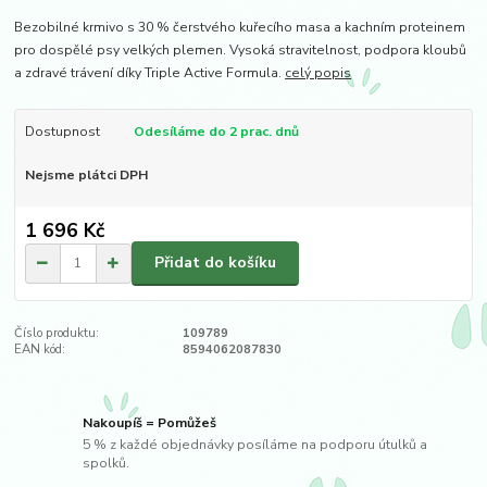
Bezobilné krmivo s 30 % čerstvého kuřecího masa a kachním proteinem
pro dospělé psy velkých plemen. Vysoká stravitelnost, podpora kloubů
a zdravé trávení díky Triple Active Formula.
celý popis
Dostupnost
Odesíláme do 2 prac. dnů
Nejsme plátci DPH
1 696 Kč
Přidat do košíku
Číslo produktu:
109789
EAN kód:
8594062087830
Nakoupíš = Pomůžeš
5 % z každé objednávky posíláme na podporu útulků a
spolků.