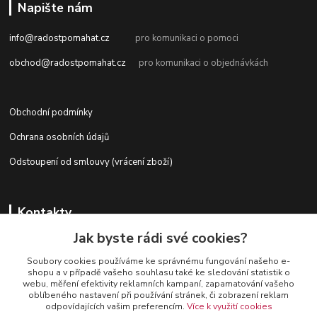
Napište nám
info@radostpomahat.cz
pro komunikaci o pomoci
obchod@radostpomahat.cz
pro komunikaci o objednávkách
Obchodní podmínky
Ochrana osobních údajů
Odstoupení od smlouvy (vrácení zboží)
Kontakty
Jak byste rádi své cookies?
Soubory cookies používáme ke správnému fungování našeho e-
+420 728 727 761
shopu a v případě vašeho souhlasu také ke sledování statistik o
webu, měření efektivity reklamních kampaní, zapamatování vašeho
oblíbeného nastavení při používání stránek, či zobrazení reklam
odpovídajících vašim preferencím.
Více k využití cookies