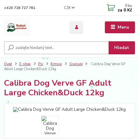
0
ks
CZK
+420 728 727 761
za
0 Kč
Menu
Hledat
Úvod
E-shop
Psi
Krmivo
Granule
Calibra Dog Verve GF
Adult Large Chicken&Duck 12kg
Calibra Dog Verve GF Adult
Large Chicken&Duck 12kg