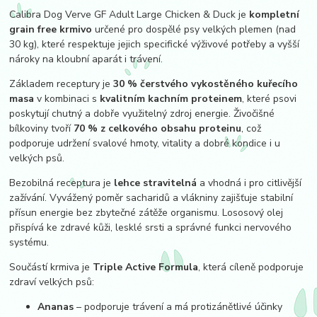
Calibra Dog Verve GF Adult Large Chicken & Duck je
kompletní
grain free krmivo
určené pro dospělé psy velkých plemen (nad
30 kg), které respektuje jejich specifické výživové potřeby a vyšší
nároky na kloubní aparát i trávení.
Základem receptury je
30 % čerstvého vykostěného kuřecího
masa
v kombinaci s
kvalitním kachním proteinem
, které psovi
poskytují chutný a dobře využitelný zdroj energie. Živočišné
bílkoviny tvoří
70 % z celkového obsahu proteinu
, což
podporuje udržení svalové hmoty, vitality a dobré kondice i u
velkých psů.
Bezobilná receptura je
lehce stravitelná
a vhodná i pro citlivější
zažívání. Vyvážený poměr sacharidů a vlákniny zajišťuje stabilní
přísun energie bez zbytečné zátěže organismu. Lososový olej
přispívá ke zdravé kůži, lesklé srsti a správné funkci nervového
systému.
Součástí krmiva je
Triple Active Formula
, která cíleně podporuje
zdraví velkých psů:
Ananas
– podporuje trávení a má protizánětlivé účinky