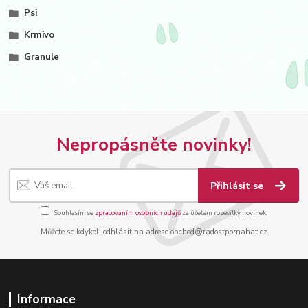
Psi
Krmivo
Granule
Nepropásněte novinky!
Přihlásit se
Souhlasím se
zpracováním osobních údajů
za účelem rozesílky novinek.
Můžete se kdykoli odhlásit na adrese obchod@radostpomahat.cz
Informace