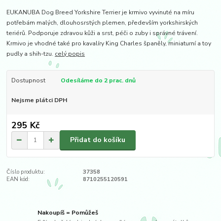
EUKANUBA Dog Breed Yorkshire Terrier je krmivo vyvinuté na míru
potřebám malých, dlouhosrstých plemen, především yorkshirských
teriérů. Podporuje zdravou kůži a srst, péči o zuby i správné trávení.
Krmivo je vhodné také pro kavalíry King Charles španěly, miniaturní a toy
pudly a shih-tzu.
celý popis
Dostupnost
Odesíláme do 2 prac. dnů
Nejsme plátci DPH
295 Kč
Přidat do košíku
Číslo produktu:
37358
EAN kód:
8710255120591
Nakoupíš = Pomůžeš