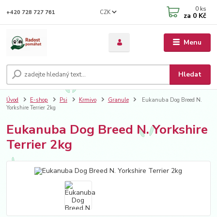
0
ks
CZK
+420 728 727 761
za
0 Kč
Menu
Hledat
Úvod
E-shop
Psi
Krmivo
Granule
Eukanuba Dog Breed N.
Yorkshire Terrier 2kg
Eukanuba Dog Breed N. Yorkshire
Terrier 2kg