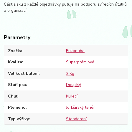
Část zisku z každé objednávky putuje na podporu zvířecích útulků
a organizací.
Parametry
Značka
Eukanuba
Kvalita
Superprémiové
Velikost balení
2 Kg
Stáří psa
Dospělý
Chuť
Kuřecí
Plemeno
Jorkšírský teriér
Typ výživy
Standardní