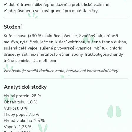
✔ dobré trávení díky řepné dužině a prebiotické vláknině
✔ přizpůsobená velikost granulí pro malé tlamičky
Složení
Kuřecí maso (>30 %), kukuřice, pšenice, živočišný tuk, drůbeží
moučka, rýže, čirok, ječmen, kuřecí vnitřnosti, sušená řepná dužina,
sušená celá vejce, sušené pivovarské kvasnice, rybí tuk, chlorid
draselný, sůl, hexametafosforečnan sodný, fruktooligosacharidy,
lněné semínko, DL-methionin.
Neobsahuje umělá dochucovadla, barviva ani konzervační látky.
Analytické složky
Hrubý protein: 28 %
Obsah tuku: 18 %
Vlhkost: 8 %
Hrubý popel: 7,5 %
Hrubá vláknina: 2,5 %
Vápník: 1,25 %