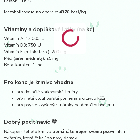
Fosfor: 1,05 %
Metabolizovatelná energie:
4370 kcal/kg
Vitamíny a doplňkové látky (na kg)
Vitamín A: 12 000 IU
Vitamín D3: 750 IU
Vitamín E (α-tokoferol): 200 mg
Měď (síran měďnatý): 25 mg
Beta-karoten: 1 mg
Pro koho je krmivo vhodné
pro dospělé yorkshirské teriéry
pro malá dlouhosrstá plemena s citlivou kůží
pro psy se zvýšenými nároky na dentální hygienu
Dobrý pocit navíc 💛
Nákupem tohoto krmiva
pomáháte nejen svému psovi
, ale i
zvířatům, která čekají na nový domov.