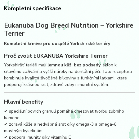
Kompletní specifikace
Eukanuba
Dog Breed Nutrition – Yorkshire
Terrier
Kompletní krmivo pro dospělé Yorkshirské teriéry
Proč zvolit EUKANUBA Yorkshire Terrier
Yorkshirští teriéři mají
jemnou kůži bez podsady
, sklon k
citlivému zažívání a vyšší nároky na dentální péči. Tato receptura
kombinuje kvalitní živočišné bílkoviny s funkčními látkami, které
podporují krásnou srst, zdravé zuby i imunitní systém.
Hlavní benefity
✔ speciální povrch granulí pomáhá omezovat tvorbu zubního
kamene
✔ zdravá kůže a hedvábná srst díky omega-3 a omega-6
mastným kyselinám
✔ podpora imunity díky vitamínu E