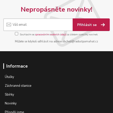
Nepropásněte novinky!
Přihlásit se
Souhlasím se
zpracováním osobních údajů
za účelem rozesílky novinek.
Můžete se kdykoli odhlásit na adrese obchod@radostpomahat.cz
Informace
Útulky
Záchranné stanice
Sbírky
Novinky
Přispěli jsme