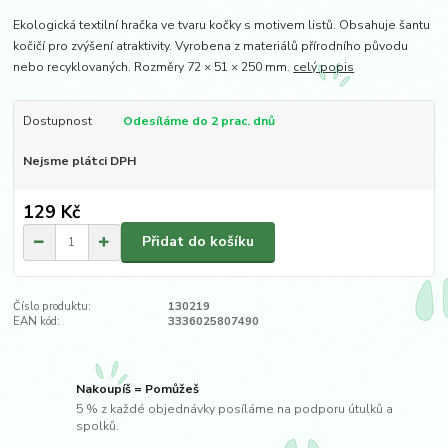
Ekologická textilní hračka ve tvaru kočky s motivem listů. Obsahuje šantu
kočičí pro zvýšení atraktivity. Vyrobena z materiálů přírodního původu
nebo recyklovaných. Rozměry 72 × 51 × 250 mm.
celý popis
Dostupnost
Odesíláme do 2 prac. dnů
Nejsme plátci DPH
129 Kč
Přidat do košíku
Číslo produktu:
130219
EAN kód:
3336025807490
Nakoupíš = Pomůžeš
5 % z každé objednávky posíláme na podporu útulků a
spolků.