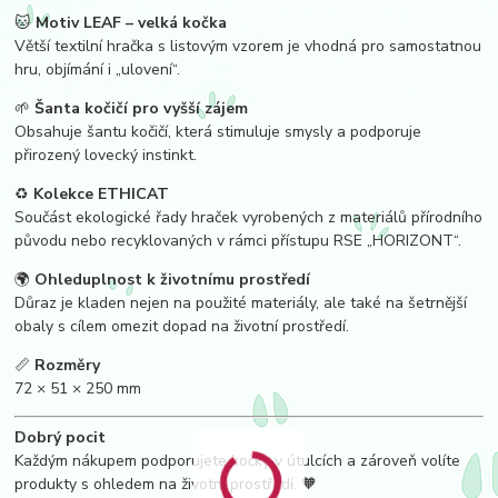
🐱
Motiv LEAF – velká kočka
Větší textilní hračka s listovým vzorem je vhodná pro samostatnou
hru, objímání i „ulovení“.
🌱
Šanta kočičí pro vyšší zájem
Obsahuje šantu kočičí, která stimuluje smysly a podporuje
přirozený lovecký instinkt.
♻️
Kolekce ETHICAT
Součást ekologické řady hraček vyrobených z materiálů přírodního
původu nebo recyklovaných v rámci přístupu RSE „HORIZONT“.
🌍
Ohleduplnost k životnímu prostředí
Důraz je kladen nejen na použité materiály, ale také na šetrnější
obaly s cílem omezit dopad na životní prostředí.
📏
Rozměry
72 × 51 × 250 mm
Dobrý pocit
Každým nákupem podporujete kočky v útulcích a zároveň volíte
produkty s ohledem na životní prostředí. 🧡