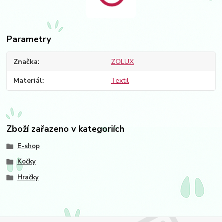
Parametry
Značka
ZOLUX
Materiál
Textil
Zboží zařazeno v kategoriích
E-shop
Kočky
Hračky