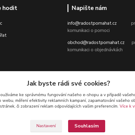
 hodit
Napište nám
c
info@radostpomahat.cz
pr
komunikaci o pomoci
ířat
obchod@radostpomahat.cz
pr
komunikaci o objednávkách
Obchodní podmínky
Jak byste rádi své cookies?
Ochrana osobních údajů
používáme ke správnému fungování našeho e-shopu a v případě vašeho
Odstoupení od smlouvy (vrácení 
k o webu, měření efektivity reklamních kampaní, zapamatování vašeho o
 stránek, či zobrazení reklam odpovídajících vašim preferencím.
Více k v
Souhlasím
Nastavení