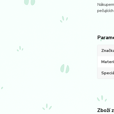
Nákupem u
pečujícíc
Param
Značk
Materi
Speciá
Zboží 