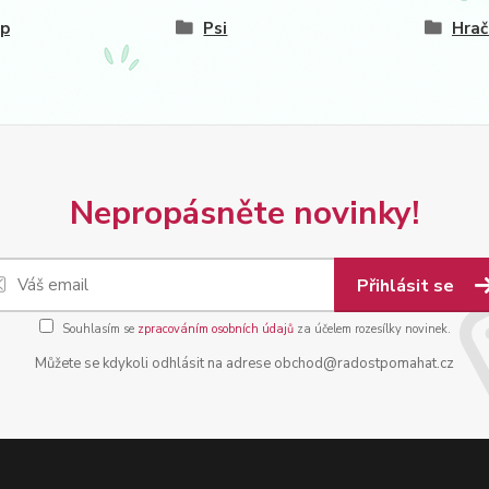
op
Psi
Hrač
Nepropásněte novinky!
Přihlásit se
Souhlasím se
zpracováním osobních údajů
za účelem rozesílky novinek.
Můžete se kdykoli odhlásit na adrese obchod@radostpomahat.cz