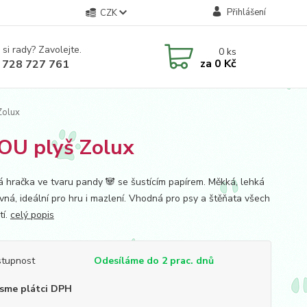
Přihlášení
CZK
 si rady? Zavolejte.
0
ks
za
0 Kč
 728 727 761
Zolux
U plyš Zolux
á hračka ve tvaru pandy 🐼 se šustícím papírem. Měkká, lehká
vná, ideální pro hru i mazlení. Vhodná pro psy a štěňata všech
tí.
celý popis
tupnost
Odesíláme do 2 prac. dnů
sme plátci DPH