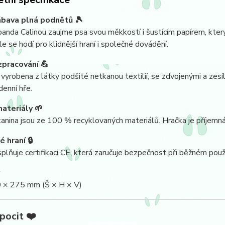
bava plná podnětů 🎾
anda Calinou zaujme psa svou měkkostí i šustícím papírem, který
le se hodí pro klidnější hraní i společné dovádění.
pracování 💪
 vyrobena z látky podšité netkanou textilií, se zdvojenými a ze
denní hře.
ateriály 🌱
kanina jsou ze 100 % recyklovaných materiálů. Hračka je příjemná 
 hraní 🔒
plňuje certifikaci CE, která zaručuje bezpečnost při běžném použí
 × 275 mm (Š × H × V)
pocit ❤️