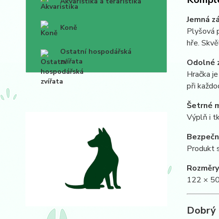
Akvaristika a teraristika
Jemná zá
Koně
Plyšová p
hře. Skvě
Ostatní hospodářská
zvířata
Odolné z
Hračka je
při každo
Šetrné m
Výplň i t
Bezpečné
Produkt s
Rozměry
122 × 50
Dobrý 