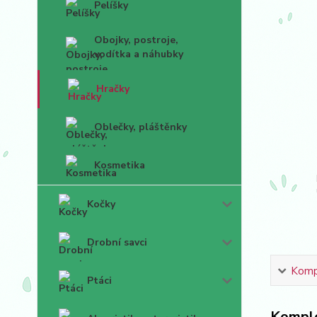
Pelíšky
Obojky, postroje,
vodítka a náhubky
Hračky
Oblečky, pláštěnky
Kosmetika
Kočky
Drobní savci
Kompl
Ptáci
Komple