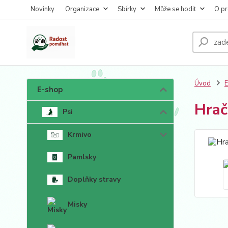
Novinky
Organizace
Sbírky
Může se hodit
O pr
Úvod
E-shop
Hra
Psi
Krmivo
Pamlsky
Doplňky stravy
Misky