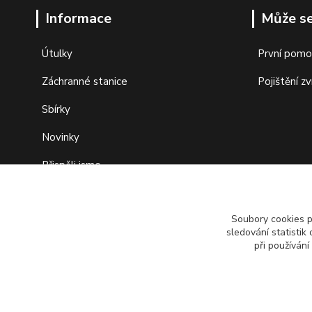
Informace
Může se
Útulky
První pomo
Záchranné stanice
Pojištění zv
Sbírky
Novinky
Přispěli jsme
Fond pomoci
Soubory cookies 
sledování statisti
při používání