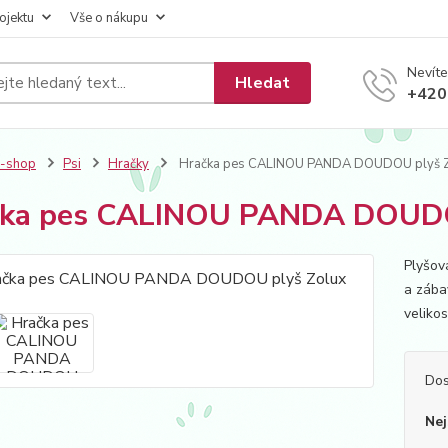
ojektu
Vše o nákupu
Nevíte
Hledat
+420
E-shop
Psi
Hračky
Hračka pes CALINOU PANDA DOUDOU plyš 
čka pes CALINOU PANDA DOUDO
Plyšov
a zába
velikos
Dos
Nej