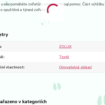
 nás pomáháte zvířatům, která potřebují pomoc. Část výtěžku z
h o opuštěná a týraná zvířata.
etry
a
ZOLUX
ál
Textil
lní vlastnost
Omyvatelná, pískací
zařazeno v kategoriích