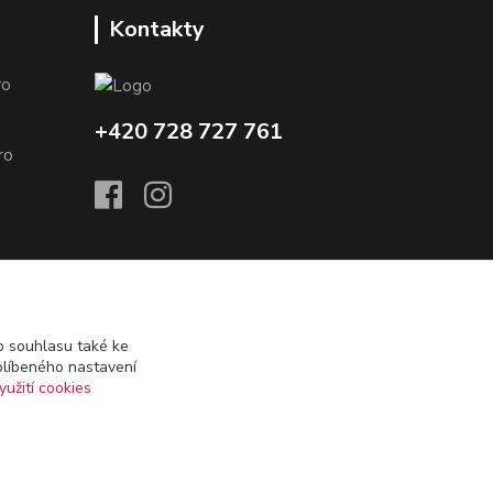
Kontakty
o
+420 728 727 761
o
 souhlasu také ke
zboží)
blíbeného nastavení
yužití cookies