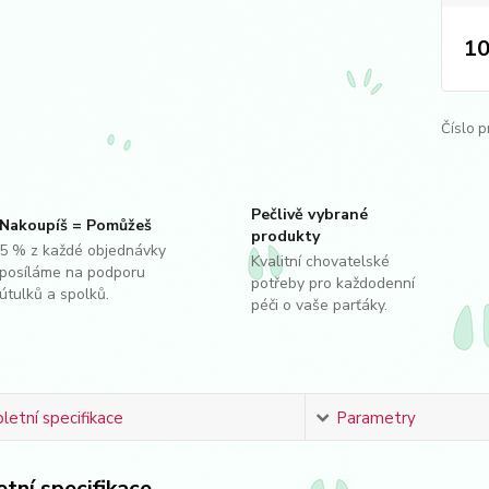
10
Číslo p
Pečlivě vybrané
Nakoupíš = Pomůžeš
produkty
5 % z každé objednávky
Kvalitní chovatelské
posíláme na podporu
potřeby pro každodenní
útulků a spolků.
péči o vaše parťáky.
etní specifikace
Parametry
tní specifikace