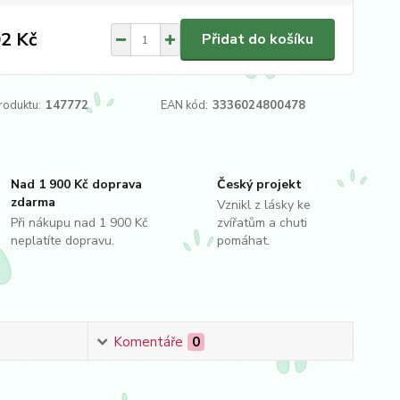
2 Kč
Přidat do košíku
roduktu:
147772
EAN kód:
3336024800478
Nad 1 900 Kč doprava
Český projekt
zdarma
Vznikl z lásky ke
Při nákupu nad 1 900 Kč
zvířatům a chuti
neplatíte dopravu.
pomáhat.
Komentáře
0