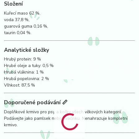
Složení
Kuřecí maso 62 %,
voda 37,8 %,
guarová guma 0,16 %,
taurin 0,04 %.
Analytické složky
Hrubý protein: 9 %
Hrubé oleje a tuky: 0,5 %
Hrubá vláknina: 1 %
Hrubá popelovina: 2 %
Vlhkost: 87,5 %
Doporučené podávání 📏
Doplňkové krmivo pro psy a kočky všech věkových kategorií.
Podávejte jako pamlsek nebo svačinku. Nenahrazuje kompletní
krmivo.