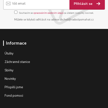
Přihlásit se
Souhlasím se
zpracováním osobních údajů
za účelem rozesílky novinek.
Můžete se kdykoli odhlásit na adrese obchod@radostpomahat.cz
Informace
Útulky
Záchranné stanice
Sbírky
Novinky
Přispěli jsme
Fond pomoci