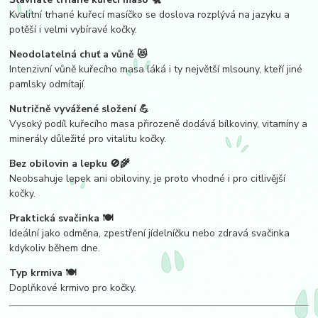
Kvalitní trhané kuřecí masíčko se doslova rozplývá na jazyku a
potěší i velmi vybíravé kočky.
Neodolatelná chuť a vůně 😻
Intenzivní vůně kuřecího masa láká i ty největší mlsouny, kteří jiné
pamlsky odmítají.
Nutričně vyvážené složení 💪
Vysoký podíl kuřecího masa přirozeně dodává bílkoviny, vitamíny a
minerály důležité pro vitalitu kočky.
Bez obilovin a lepku 🚫🌾
Neobsahuje lepek ani obiloviny, je proto vhodné i pro citlivější
kočky.
Praktická svačinka 🍽️
Ideální jako odměna, zpestření jídelníčku nebo zdravá svačinka
kdykoliv během dne.
Typ krmiva 🍽️
Doplňkové krmivo pro kočky.