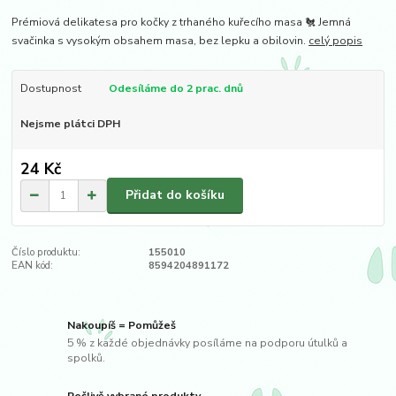
Prémiová delikatesa pro kočky z trhaného kuřecího masa 🐔 Jemná
svačinka s vysokým obsahem masa, bez lepku a obilovin.
celý popis
Dostupnost
Odesíláme do 2 prac. dnů
Nejsme plátci DPH
24 Kč
Přidat do košíku
Číslo produktu:
155010
EAN kód:
8594204891172
Nakoupíš = Pomůžeš
5 % z každé objednávky posíláme na podporu útulků a
spolků.