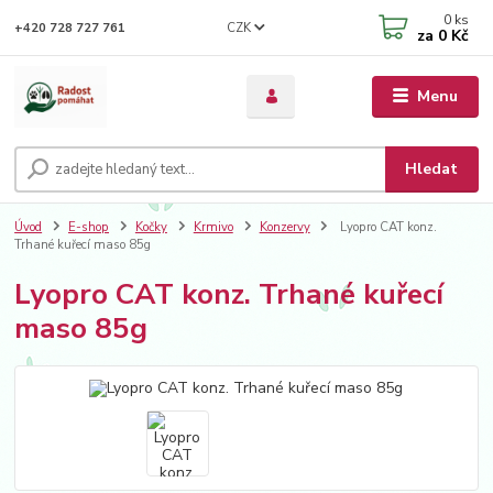
0
ks
CZK
+420 728 727 761
za
0 Kč
Menu
Hledat
Úvod
E-shop
Kočky
Krmivo
Konzervy
Lyopro CAT konz.
Trhané kuřecí maso 85g
Lyopro CAT konz. Trhané kuřecí
maso 85g