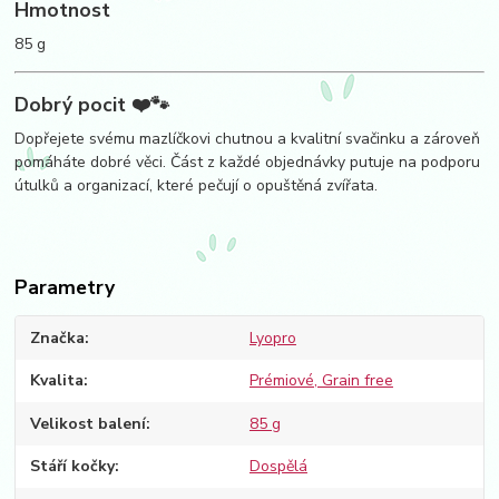
Hmotnost
85 g
Dobrý pocit ❤️🐾
Dopřejete svému mazlíčkovi chutnou a kvalitní svačinku a zároveň
pomáháte dobré věci. Část z každé objednávky putuje na podporu
útulků a organizací, které pečují o opuštěná zvířata.
Parametry
Značka
Lyopro
Kvalita
Prémiové, Grain free
Velikost balení
85 g
Stáří kočky
Dospělá