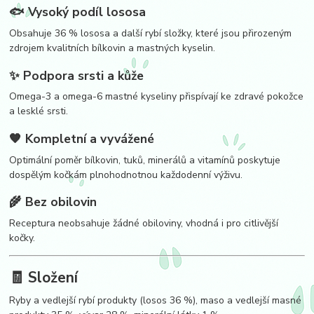
🐟 Vysoký podíl lososa
Obsahuje 36 % lososa a další rybí složky, které jsou přirozeným
zdrojem kvalitních bílkovin a mastných kyselin.
✨ Podpora srsti a kůže
Omega-3 a omega-6 mastné kyseliny přispívají ke zdravé pokožce
a lesklé srsti.
🧡 Kompletní a vyvážené
Optimální poměr bílkovin, tuků, minerálů a vitamínů poskytuje
dospělým kočkám plnohodnotnou každodenní výživu.
🌾 Bez obilovin
Receptura neobsahuje žádné obiloviny, vhodná i pro citlivější
kočky.
🧾 Složení
Ryby a vedlejší rybí produkty (losos 36 %), maso a vedlejší masné