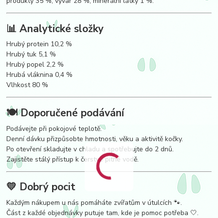
produkty 35 %, vývar 28 %, minerální látky 1 %.
📊 Analytické složky
Hrubý protein 10,2 %
Hrubý tuk 5,1 %
Hrubý popel 2,2 %
Hrubá vláknina 0,4 %
Vlhkost 80 %
🍽 Doporučené podávání
Podávejte při pokojové teplotě.
Denní dávku přizpůsobte hmotnosti, věku a aktivitě kočky.
Po otevření skladujte v chladu a spotřebujte do 2 dnů.
Zajistěte stálý přístup k čerstvé pitné vodě.
💛 Dobrý pocit
Každým nákupem u nás pomáháte zvířatům v útulcích 🐾.
Část z každé objednávky putuje tam, kde je pomoc potřeba 🤍.