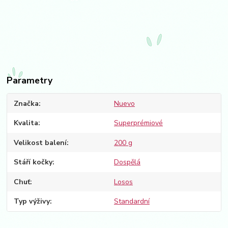
Parametry
Značka
Nuevo
Kvalita
Superprémiové
Velikost balení
200 g
Stáří kočky
Dospělá
Chuť
Losos
Typ výživy
Standardní