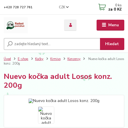
0
ks
CZK
+420 728 727 761
za
0 Kč
Menu
Hledat
Úvod
E-shop
Kočky
Krmivo
Konzervy
Nuevo kočka adult Losos
konz. 200g
Nuevo kočka adult Losos konz.
200g