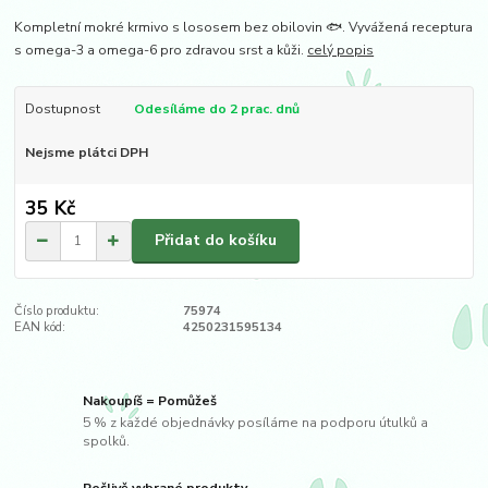
Kompletní mokré krmivo s lososem bez obilovin 🐟. Vyvážená receptura
s omega-3 a omega-6 pro zdravou srst a kůži.
celý popis
Dostupnost
Odesíláme do 2 prac. dnů
Nejsme plátci DPH
35 Kč
Přidat do košíku
Číslo produktu:
75974
EAN kód:
4250231595134
Nakoupíš = Pomůžeš
5 % z každé objednávky posíláme na podporu útulků a
spolků.