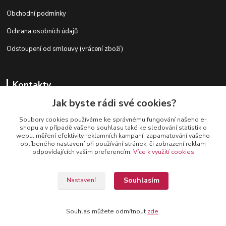
Obchodní podmínky
Ochrana osobních údajů
Odstoupení od smlouvy (vrácení zboží)
Kontakty
Jak byste rádi své cookies?
Soubory cookies používáme ke správnému fungování našeho e-
+420 728 727 761
shopu a v případě vašeho souhlasu také ke sledování statistik o
webu, měření efektivity reklamních kampaní, zapamatování vašeho
oblíbeného nastavení při používání stránek, či zobrazení reklam
odpovídajících vašim preferencím.
Více k využití cookies
Souhlasím
Nastavení
Provozovatel: Lucie Pitrová, Ke Studánce 249, 267 29 Zadní Třebaň
IČO:47599022
Souhlas můžete odmítnout
zde
.
Vytvořeno na
Eshop-rychle.cz