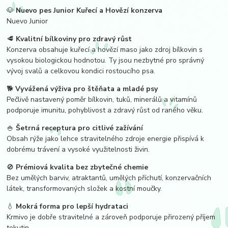
🐶
Nuevo pes Junior Kuřecí a Hovězí konzerva
Nuevo Junior
🥩
Kvalitní bílkoviny pro zdravý růst
Konzerva obsahuje kuřecí a hovězí maso jako zdroj bílkovin s
vysokou biologickou hodnotou. Ty jsou nezbytné pro správný
vývoj svalů a celkovou kondici rostoucího psa.
🐕
Vyvážená výživa pro štěňata a mladé psy
Pečlivě nastavený poměr bílkovin, tuků, minerálů a vitamínů
podporuje imunitu, pohyblivost a zdravý růst od raného věku.
🍚
Šetrná receptura pro citlivé zažívání
Obsah rýže jako lehce stravitelného zdroje energie přispívá k
dobrému trávení a vysoké využitelnosti živin.
🚫
Prémiová kvalita bez zbytečné chemie
Bez umělých barviv, atraktantů, umělých příchutí, konzervačních
látek, transformovaných složek a kostní moučky.
💧
Mokrá forma pro lepší hydrataci
Krmivo je dobře stravitelné a zároveň podporuje přirozený příjem
tekutin.