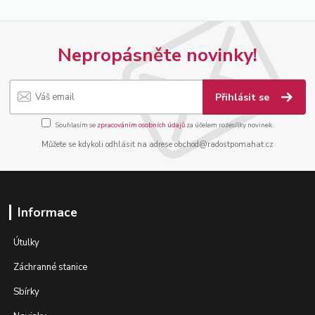
Nepropásněte novinky!
Přihlásit se
Souhlasím se
zpracováním osobních údajů
za účelem rozesílky novinek.
Můžete se kdykoli odhlásit na adrese obchod@radostpomahat.cz
Informace
Útulky
Záchranné stanice
Sbírky