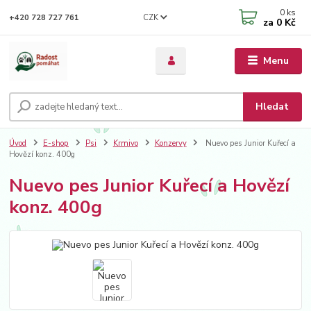
0
ks
CZK
+420 728 727 761
za
0 Kč
Menu
Hledat
Úvod
E-shop
Psi
Krmivo
Konzervy
Nuevo pes Junior Kuřecí a
Hovězí konz. 400g
Nuevo pes Junior Kuřecí a Hovězí
konz. 400g