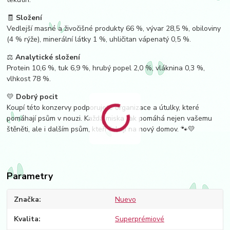
🧾
Složení
Vedlejší masné a živočišné produkty 66 %, vývar 28,5 %, obiloviny
(4 % rýže), minerální látky 1 %, uhličitan vápenatý 0,5 %.
⚖️
Analytické složení
Protein 10,6 %, tuk 6,9 %, hrubý popel 2,0 %, vláknina 0,3 %,
vlhkost 78 %.
💛
Dobrý pocit
Koupí této konzervy podporujete organizace a útulky, které
pomáhají psům v nouzi. Každá miska tak pomáhá nejen vašemu
štěněti, ale i dalším psům, kteří čekají na nový domov. 🐾💛
Parametry
Značka
Nuevo
Kvalita
Superprémiové