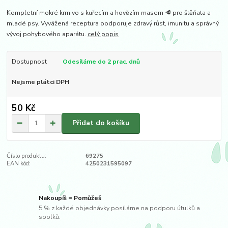
Kompletní mokré krmivo s kuřecím a hovězím masem 🥩 pro štěňata a
mladé psy. Vyvážená receptura podporuje zdravý růst, imunitu a správný
vývoj pohybového aparátu.
celý popis
Dostupnost
Odesíláme do 2 prac. dnů
Nejsme plátci DPH
50 Kč
Přidat do košíku
Číslo produktu:
69275
EAN kód:
4250231595097
Nakoupíš = Pomůžeš
5 % z každé objednávky posíláme na podporu útulků a
spolků.