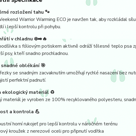
né rozložení tahu 🐾
eekend Warrior Warming ECO je navržen tak, aby rozkládal sílu t
lí i lepší kontrolu při pohybu.
hřátí v chladnu ❄️➡️🔥
podšívka s fóliovým potiskem aktivně odráží tělesné teplo psa zpě
ší psy, kteří snadno prochladnou.
 snadné oblékání 🎯
ezky se snadným zacvaknutím umožňují rychlé nasazení bez nutnos
jistí perfektní padnutí.
 ekologický materiál ♻️
 materiál je vyroben ze 100% recyklovaného polyesteru, snadno 
st a kontrola 💪
ustní horní rukojeť pro lepší kontrolu v náročném terénu
ový kroužek z nerezové oceli pro připnutí vodítka