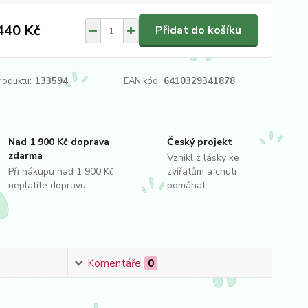
440 Kč
Přidat do košíku
roduktu:
133594
EAN kód:
6410329341878
Nad 1 900 Kč doprava
Český projekt
zdarma
Vznikl z lásky ke
Při nákupu nad 1 900 Kč
zvířatům a chuti
neplatíte dopravu.
pomáhat.
Komentáře
0