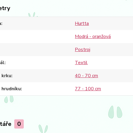
etry
a
Hurtta
Modrá - oranžová
Postroj
ál
Textil
 krku
40 - 70 cm
 hrudníku
77 - 100 cm
táře
0