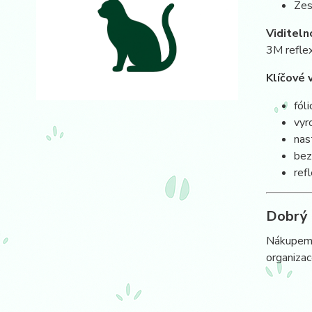
Zes
Viditeln
3M reflex
Klíčové 
fól
vyr
nas
bez
ref
Dobrý 
Nákupem t
organizac