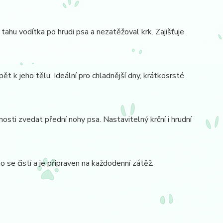
ahu vodítka po hrudi psa a nezatěžoval krk. Zajišťuje
t k jeho tělu. Ideální pro chladnější dny, krátkosrsté
ti zvedat přední nohy psa. Nastavitelný krční i hrudní
se čistí a je připraven na každodenní zátěž.