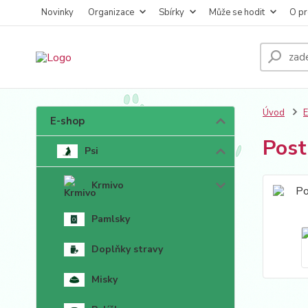
Novinky
Organizace
Sbírky
Může se hodit
O pr
Úvod
E-shop
Post
Psi
Krmivo
Pamlsky
Doplňky stravy
Misky