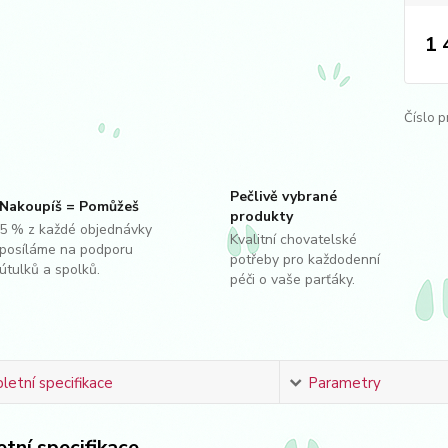
1 
Číslo p
Pečlivě vybrané
Nakoupíš = Pomůžeš
produkty
5 % z každé objednávky
Kvalitní chovatelské
posíláme na podporu
potřeby pro každodenní
útulků a spolků.
péči o vaše parťáky.
etní specifikace
Parametry
tní specifikace