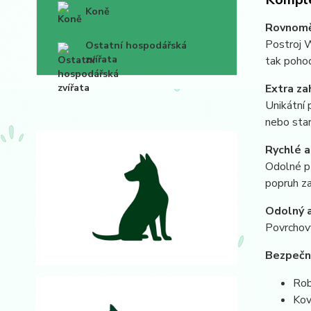
Koně
Rovnoměr
Postroj W
Ostatní hospodářská
zvířata
tak pohod
Extra za
Unikátní 
nebo star
Rychlé a
Odolné př
popruh za
Odolný a
Povrchový
Bezpečno
Rob
Kov