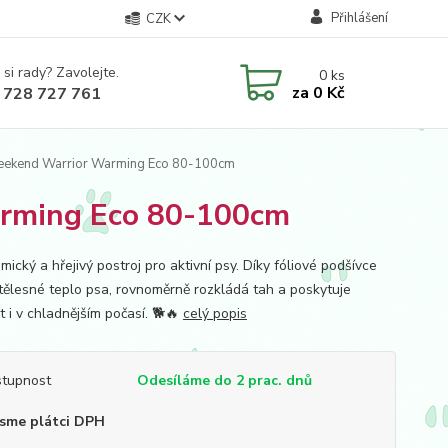
Přihlášení
CZK
 si rady? Zavolejte.
0
ks
za
0 Kč
 728 727 761
Weekend Warrior Warming Eco 80-100cm
arming Eco 80-100cm
ický a hřejivý postroj pro aktivní psy. Díky fóliové podšívce
 tělesné teplo psa, rovnoměrně rozkládá tah a poskytuje
t i v chladnějším počasí. 🐕🔥
celý popis
tupnost
Odesíláme do 2 prac. dnů
sme plátci DPH