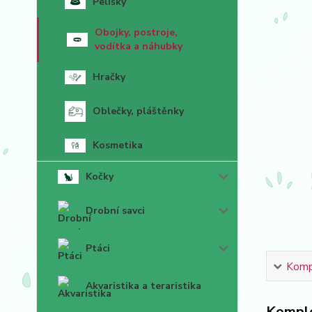
Pelíšky
Obojky, postroje,
vodítka a náhubky
Hračky
Oblečky, pláštěnky
Kosmetika
Kočky
Drobní savci
Ptáci
Kompl
Akvaristika a teraristika
Komple