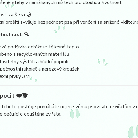
ílené stehy v namáhaných místech pro dlouhou životnost
ost za šera 🌙
ní prošití zvyšuje bezpečnost psa při venčení za snížené viditelno
vlastnosti 🔍
iová podšívka odrážející tělesné teplo
obeno z recyklovaných materiálů
tavitelný výstřih a hrudní popruh
pečnostní rukojeť a nerezový kroužek
lexní prvky 3M
pocit ❤️🐕
ohoto postroje pomáháte nejen svému psovi, ale i zvířatům v n
e pečující o opuštěná zvířata.