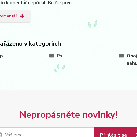
do komentář nepřidal. Buďte první.
 komentář
zařazeno v kategoriích
op
Psi
Oboj
náh
Nepropásněte novinky!
Přihlásit se