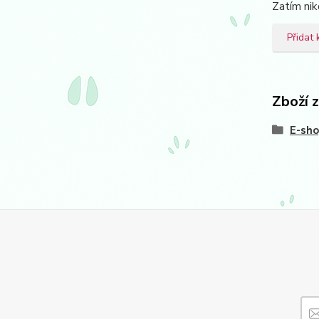
Zatím nik
Přidat
Zboží 
E-sh