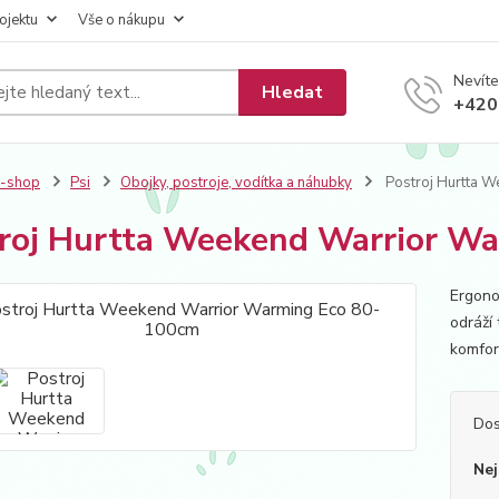
ojektu
Vše o nákupu
Nevíte
Hledat
+420
E-shop
Psi
Obojky, postroje, vodítka a náhubky
Postroj Hurtta 
roj Hurtta Weekend Warrior W
Ergonom
odráží
komfor
Dos
Nej