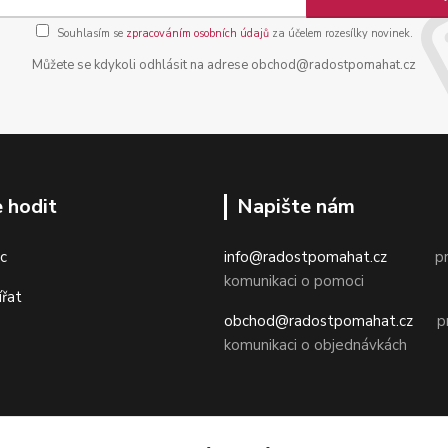
Souhlasím se
zpracováním osobních údajů
za účelem rozesílky novinek.
Můžete se kdykoli odhlásit na adrese obchod@radostpomahat.cz
 hodit
Napište nám
c
info@radostpomahat.cz
pr
komunikaci o pomoci
ířat
obchod@radostpomahat.cz
pr
komunikaci o objednávkách
Obchodní podmínky