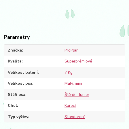
Parametry
Značka
ProPlan
Kvalita
Superprémiové
Velikost balení
7 Kg
Velikost psa
Malý, mini
Stáří psa
Štěně - Junior
Chuť
Kuřecí
Typ výživy
Standardní