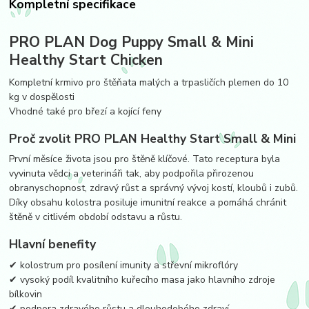
Kompletní specifikace
PRO PLAN Dog Puppy Small & Mini
Healthy Start Chicken
Kompletní krmivo pro štěňata malých a trpasličích plemen do 10
kg v dospělosti
Vhodné také pro březí a kojící feny
Proč zvolit PRO PLAN Healthy Start Small & Mini
První měsíce života jsou pro štěně klíčové. Tato receptura byla
vyvinuta vědci a veterináři tak, aby podpořila přirozenou
obranyschopnost, zdravý růst a správný vývoj kostí, kloubů i zubů.
Díky obsahu kolostra posiluje imunitní reakce a pomáhá chránit
štěně v citlivém období odstavu a růstu.
Hlavní benefity
✔ kolostrum pro posílení imunity a střevní mikroflóry
✔ vysoký podíl kvalitního kuřecího masa jako hlavního zdroje
bílkovin
✔ podpora zdravého růstu a dlouhodobého zdraví