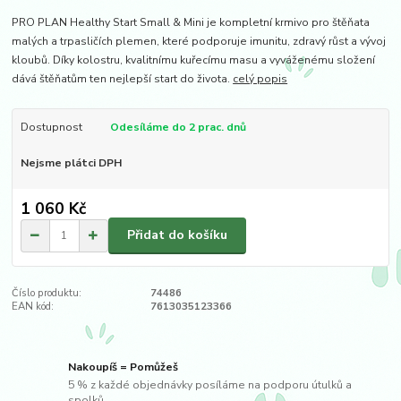
PRO PLAN Healthy Start Small & Mini je kompletní krmivo pro štěňata
malých a trpasličích plemen, které podporuje imunitu, zdravý růst a vývoj
kloubů. Díky kolostru, kvalitnímu kuřecímu masu a vyváženému složení
dává štěňatům ten nejlepší start do života.
celý popis
Dostupnost
Odesíláme do 2 prac. dnů
Nejsme plátci DPH
1 060 Kč
Přidat do košíku
Číslo produktu:
74486
EAN kód:
7613035123366
Nakoupíš = Pomůžeš
5 % z každé objednávky posíláme na podporu útulků a
spolků.