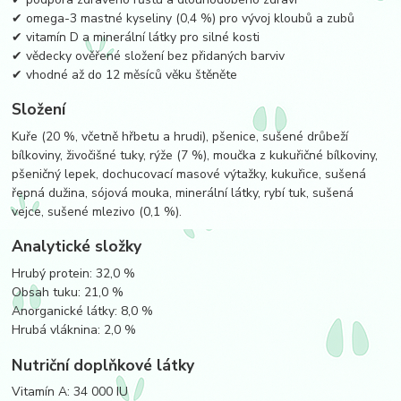
✔ omega-3 mastné kyseliny (0,4 %) pro vývoj kloubů a zubů
✔ vitamín D a minerální látky pro silné kosti
✔ vědecky ověřené složení bez přidaných barviv
✔ vhodné až do 12 měsíců věku štěněte
Složení
Kuře (20 %, včetně hřbetu a hrudi), pšenice, sušené drůbeží
bílkoviny, živočišné tuky, rýže (7 %), moučka z kukuřičné bílkoviny,
pšeničný lepek, dochucovací masové výtažky, kukuřice, sušená
řepná dužina, sójová mouka, minerální látky, rybí tuk, sušená
vejce, sušené mlezivo (0,1 %).
Analytické složky
Hrubý protein: 32,0 %
Obsah tuku: 21,0 %
Anorganické látky: 8,0 %
Hrubá vláknina: 2,0 %
Nutriční doplňkové látky
Vitamín A: 34 000 IU