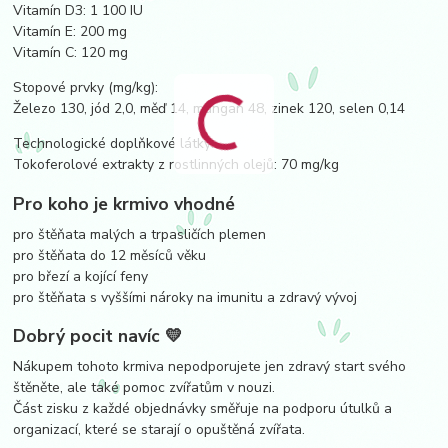
Vitamín D3: 1 100 IU
Vitamín E: 200 mg
Vitamín C: 120 mg
Stopové prvky (mg/kg):
Železo 130, jód 2,0, měď 14, mangan 48, zinek 120, selen 0,14
Technologické doplňkové látky:
Tokoferolové extrakty z rostlinných olejů: 70 mg/kg
Pro koho je krmivo vhodné
pro štěňata malých a trpasličích plemen
pro štěňata do 12 měsíců věku
pro březí a kojící feny
pro štěňata s vyššími nároky na imunitu a zdravý vývoj
Dobrý pocit navíc 💛
Nákupem tohoto krmiva nepodporujete jen zdravý start svého
štěněte, ale také pomoc zvířatům v nouzi.
Část zisku z každé objednávky směřuje na podporu útulků a
organizací, které se starají o opuštěná zvířata.