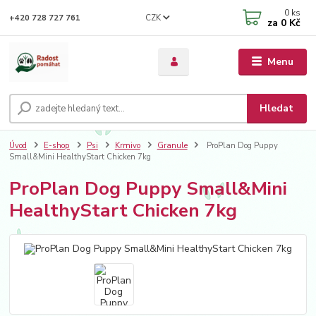
0
ks
CZK
+420 728 727 761
za
0 Kč
Menu
Hledat
Úvod
E-shop
Psi
Krmivo
Granule
ProPlan Dog Puppy
Small&Mini HealthyStart Chicken 7kg
ProPlan Dog Puppy Small&Mini
HealthyStart Chicken 7kg