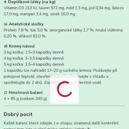
➕
Doplňkové látky (na kg)
Vitamin D3 213 IU, taurin 572 mg, měď 1,3 mg, jód 0,34 mg, železo
17,0 mg, mangan 3,4 mg, zinek 16,0 mg.
📊
Analytické složky
Protein 7,8 %, tuk 5,0 %, anorganické látky 1,7 %, hrubá vláknina
0,20 %, vlhkost 83,0 %.
🥣
Krmný návod
3 kg kočka: 2,5–3 kapsičky denně.
4 kg kočka: 3–3,5 kapsičky denně.
5 kg kočka: 3,5–4 kapsičky denně.
1 kapsičku lze nahradit 17–20 g suchého krmiva. Podávejte při
pokojové teplotě, otevřené balení uchovávejte v chladu a
spotřebujte do 2 dnů. Zajistěte přístup k čerstvé vodě.
⚖️
Hmotnost balení
4 × 85 g (celkem 340 g)
Dobrý pocit
Každé balení, které odejde z e-shopu, znamená další konkrétní