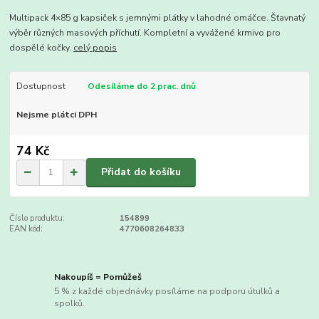
Multipack 4×85 g kapsiček s jemnými plátky v lahodné omáčce. Šťavnatý
výběr různých masových příchutí. Kompletní a vyvážené krmivo pro
dospělé kočky.
celý popis
Dostupnost
Odesíláme do 2 prac. dnů
Nejsme plátci DPH
74 Kč
Přidat do košíku
Číslo produktu:
154899
EAN kód:
4770608264833
Nakoupíš = Pomůžeš
5 % z každé objednávky posíláme na podporu útulků a
spolků.