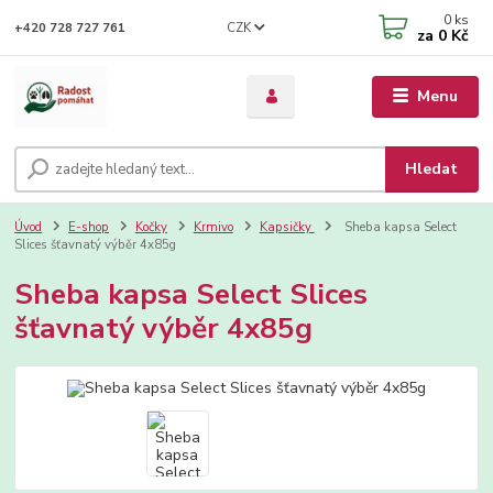
0
ks
CZK
+420 728 727 761
za
0 Kč
Menu
Hledat
Úvod
E-shop
Kočky
Krmivo
Kapsičky
Sheba kapsa Select
Slices šťavnatý výběr 4x85g
Sheba kapsa Select Slices
šťavnatý výběr 4x85g