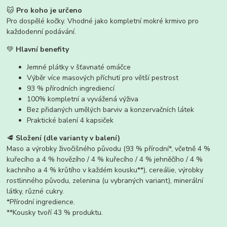
🐱
Pro koho je určeno
Pro dospělé kočky. Vhodné jako kompletní mokré krmivo pro
každodenní podávání.
💚
Hlavní benefity
Jemné plátky v šťavnaté omáčce
Výběr více masových příchutí pro větší pestrost
93 % přírodních ingrediencí
100% kompletní a vyvážená výživa
Bez přidaných umělých barviv a konzervačních látek
Praktické balení 4 kapsiček
🥩
Složení (dle varianty v balení)
Maso a výrobky živočišného původu (93 % přírodní*, včetně 4 %
kuřecího a 4 % hovězího / 4 % kuřecího / 4 % jehněčího / 4 %
kachního a 4 % krůtího v každém kousku**), cereálie, výrobky
rostlinného původu, zelenina (u vybraných variant), minerální
látky, různé cukry.
*Přírodní ingredience.
**Kousky tvoří 43 % produktu.