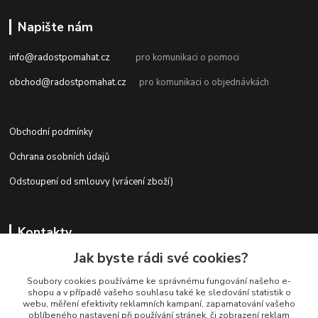
Napište nám
info@radostpomahat.cz
pro komunikaci o pomoci
obchod@radostpomahat.cz
pro komunikaci o objednávkách
Obchodní podmínky
Ochrana osobních údajů
Odstoupení od smlouvy (vrácení zboží)
Kontakty
Jak byste rádi své cookies?
Soubory cookies používáme ke správnému fungování našeho e-
+420 728 727 761
shopu a v případě vašeho souhlasu také ke sledování statistik o
webu, měření efektivity reklamních kampaní, zapamatování vašeho
oblíbeného nastavení při používání stránek, či zobrazení reklam