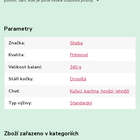
pomoc tam, kde je plná miska otázkou jistoty. 🐾
Parametry
Značka
Sheba
Kvalita
Prémiové
Velikost balení
340 g
Stáří kočky
Dospělá
Chuť
Kuřecí, kachna, hovězí, jehněčí
Typ výživy
Standardní
Zboží zařazeno v kategoriích