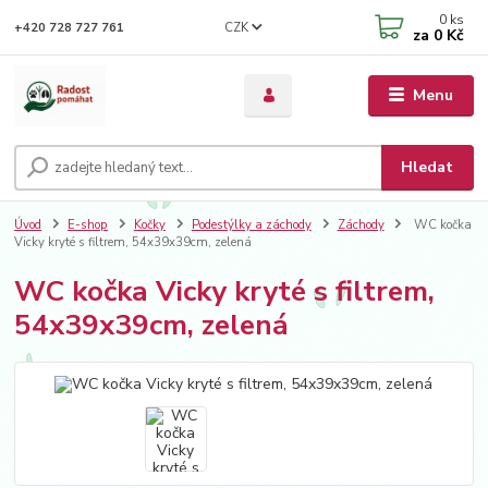
0
ks
CZK
+420 728 727 761
za
0 Kč
Menu
Hledat
Úvod
E-shop
Kočky
Podestýlky a záchody
Záchody
WC kočka
Vicky kryté s filtrem, 54x39x39cm, zelená
WC kočka Vicky kryté s filtrem,
54x39x39cm, zelená