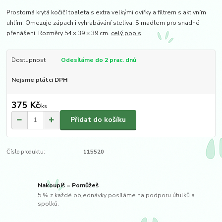
Prostorná krytá kočičí toaleta s extra velkými dvířky a filtrem s aktivním
uhlím. Omezuje zápach i vyhrabávání steliva. S madlem pro snadné
přenášení. Rozměry 54 × 39 × 39 cm.
celý popis
Dostupnost
Odesíláme do 2 prac. dnů
Nejsme plátci DPH
375 Kč
/
ks
Přidat do košíku
Číslo produktu:
115520
Nakoupíš = Pomůžeš
5 % z každé objednávky posíláme na podporu útulků a
spolků.