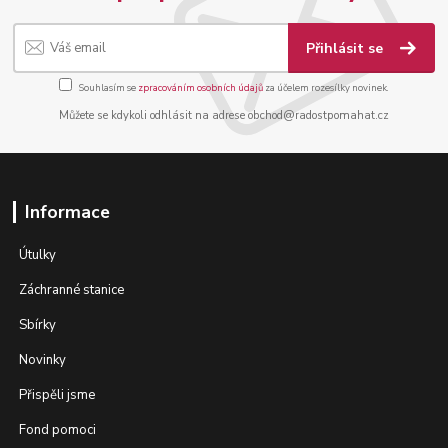
Přihlásit se
Souhlasím se
zpracováním osobních údajů
za účelem rozesílky novinek.
Můžete se kdykoli odhlásit na adrese obchod@radostpomahat.cz
Informace
Útulky
Záchranné stanice
Sbírky
Novinky
Přispěli jsme
Fond pomoci