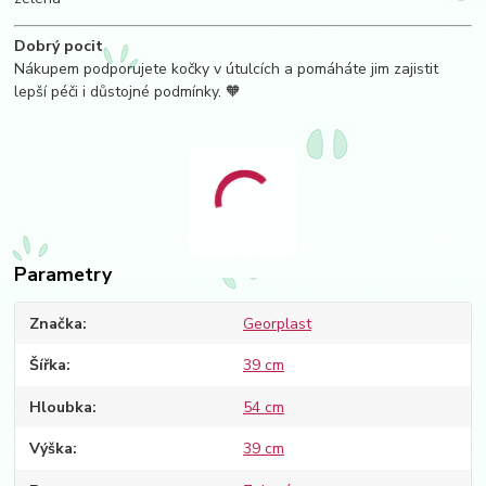
Dobrý pocit
Nákupem podporujete kočky v útulcích a pomáháte jim zajistit
lepší péči i důstojné podmínky. 🧡
Parametry
Značka
Georplast
Šířka
39 cm
Hloubka
54 cm
Výška
39 cm