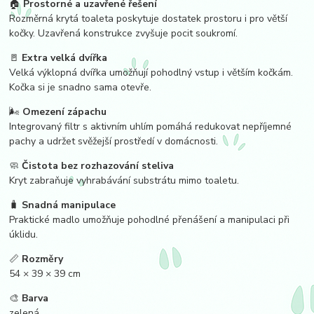
🏠
Prostorné a uzavřené řešení
Rozměrná krytá toaleta poskytuje dostatek prostoru i pro větší
kočky. Uzavřená konstrukce zvyšuje pocit soukromí.
🚪
Extra velká dvířka
Velká výklopná dvířka umožňují pohodlný vstup i větším kočkám.
Kočka si je snadno sama otevře.
🌬️
Omezení zápachu
Integrovaný filtr s aktivním uhlím pomáhá redukovat nepříjemné
pachy a udržet svěžejší prostředí v domácnosti.
🧼
Čistota bez rozhazování steliva
Kryt zabraňuje vyhrabávání substrátu mimo toaletu.
🧳
Snadná manipulace
Praktické madlo umožňuje pohodlné přenášení a manipulaci při
úklidu.
📏
Rozměry
54 × 39 × 39 cm
🎨
Barva
zelená